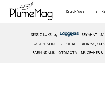
Skip
to
Estetik Yaşamın İlham K
content
SESSIZ LÜKS
.
by
.
SEYAHAT
SA
GASTRONOMI
SÜRDÜRÜLEBILIR YAŞAM
FARKINDALIK
OTOMOTIV
MÜCEVHER & 