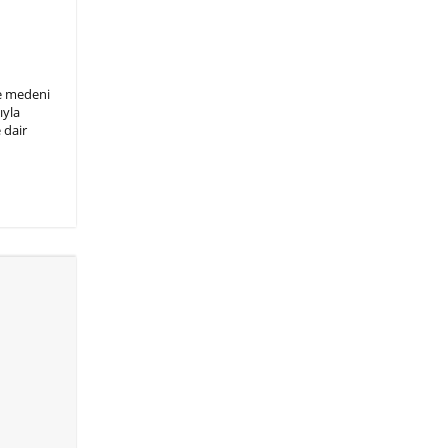
de medeni
ıyla
 dair