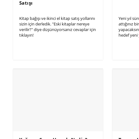
Satışı
Kitap bağışı ve ikinci el kitap satış yollarını
Yeni yıl sü
sizin için derledik. "Eski kitaplar nereye
attığınız b
verilir?" diye düşünüyorsanız cevaplar için
yapacaksını
tıklayın!
hedef yeni