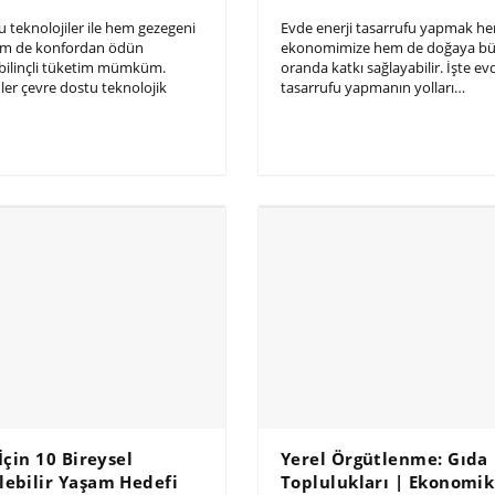
 teknolojiler ile hem gezegeni
Evde enerji tasarrufu yapmak h
m de konfordan ödün
ekonomimize hem de doğaya b
ilinçli tüketim mümküm.
oranda katkı sağlayabilir. İşte ev
ler çevre dostu teknolojik
tasarrufu yapmanın yolları…
 İçin 10 Bireysel
Yerel Örgütlenme: Gıda
lebilir Yaşam Hedefi
Toplulukları | Ekonomik