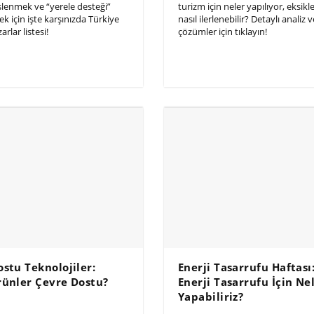
slenmek ve “yerele desteği”
turizm için neler yapılıyor, eksikle
 için işte karşınızda Türkiye
nasıl ilerlenebilir? Detaylı analiz v
rlar listesi!
çözümler için tıklayın!
stu Teknolojiler:
Enerji Tasarrufu Haftası
rünler Çevre Dostu?
Enerji Tasarrufu İçin Ne
Yapabiliriz?