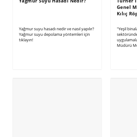
Yağmur Suyu Hasadı Nedir?
Turner 
Genel 
Kılıç Rö
Yağmur suyu hasadı nedir ve nasıl yapılır?
"Yeşil bin
Yağmur suyu depolama yöntemleri için
sektöründe 
tıklayın!
uygulamala
Müdürü Meh