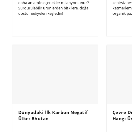
daha anlamlı seçenekler mi arıyorsunuz?
zehirsiz be
Sürdürülebilir ürünlerden bitkilere, doğa
katmerlemek
dostu hediyeleri keşfedin!
organik paza
Dünyadaki İlk Karbon Negatif
Çevre Do
Ülke: Bhutan
Hangi Ü