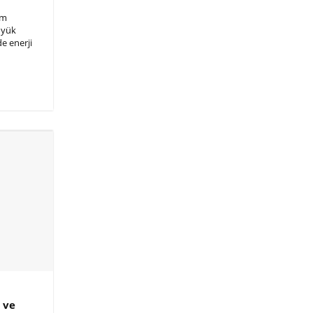
em
üyük
de enerji
 ve