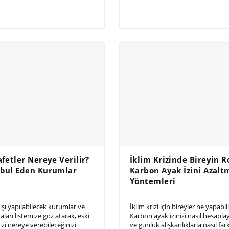
afetler Nereye Verilir?
İklim Krizinde Bireyin R
abul Eden Kurumlar
Karbon Ayak İzini Azalt
Yöntemleri
ışı yapılabilecek kurumlar ve
İklim krizi için bireyler ne yapabil
aları listemize göz atarak, eski
Karbon ayak izinizi nasıl hesapla
nizi nereye verebileceğinizi
ve günlük alışkanlıklarla nasıl far