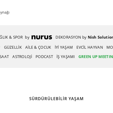
aynağı
ĞLIK & SPOR
.
by
.
DEKORASYON
.
by
.
Nish Solutio
GÜZELLIK
AİLE & ÇOCUK
İYİ YAŞAM
EVCIL HAYVAN
MO
SAAT
ASTROLOJI
PODCAST
İŞ YAŞAMI
GREEN UP MEETI
SÜRDÜRÜLEBILIR YAŞAM