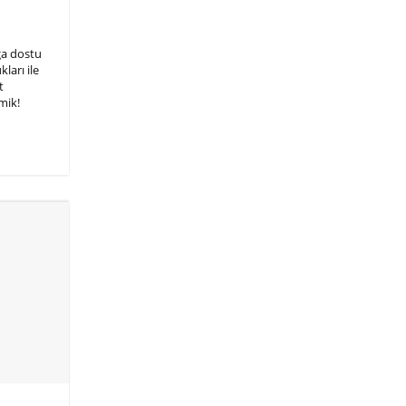
ğa dostu
ları ile
t
mik!