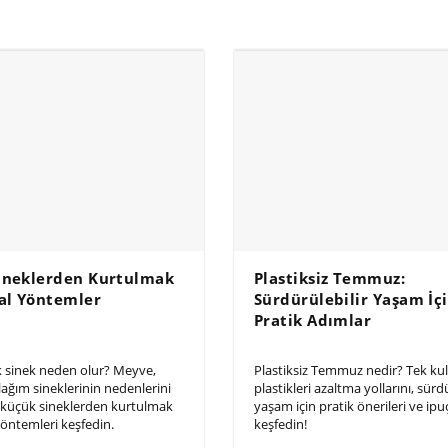
ineklerden Kurtulmak
Plastiksiz Temmuz:
ğal Yöntemler
Sürdürülebilir Yaşam İç
Pratik Adımlar
 sinek neden olur? Meyve,
Plastiksiz Temmuz nedir? Tek kul
ağım sineklerinin nedenlerini
plastikleri azaltma yollarını, sürd
 küçük sineklerden kurtulmak
yaşam için pratik önerileri ve ipuç
yöntemleri keşfedin.
keşfedin!