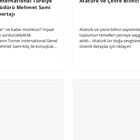
International Türkiye
Atatürk ve Çevre Bilinci
Müdürü Mehmet Sami
portajı
alar" ne kadar mümkün? İnşaat
Atatürk ve çevre bilinci sayesin
sürdürülebilirlik
toplumun temelleri çevreye sayg
rını Turner International Genel
atıldı... Atatürk'ün doğa sevgisine
met Sami Kılıç ile konuştuk…
önemli detaylar için tıklayın!