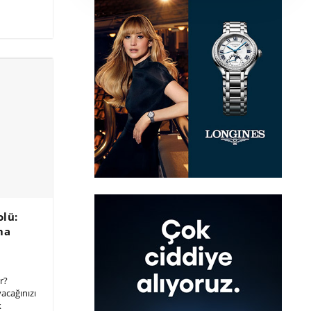
olü:
ma
ir?
yacağınızı
k