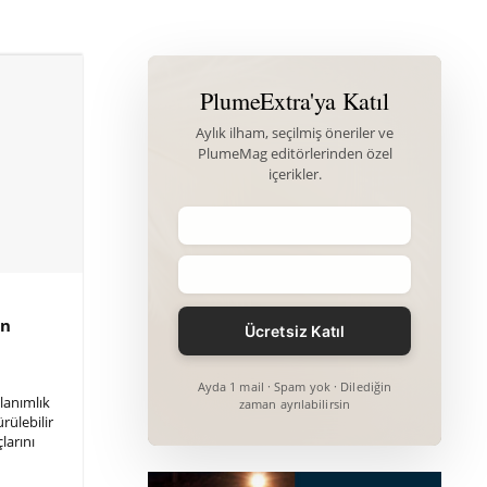
PlumeExtra'ya Katıl
Aylık ilham, seçilmiş öneriler ve
PlumeMag editörlerinden özel
içerikler.
in
Ayda 1 mail · Spam yok · Dilediğin
lanımlık
zaman ayrılabilirsin
ürülebilir
larını