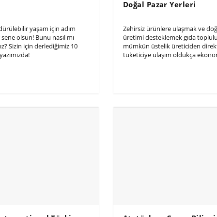
Doğal Pazar Yerleri
rdürülebilir yaşam için adım
Zehirsiz ürünlere ulaşmak ve do
ir sene olsun! Bunu nasıl mı
üretimi desteklemek gıda topluluk
z? Sizin için derlediğimiz 10
mümkün üstelik üreticiden direk
 yazımızda!
tüketiciye ulaşım oldukça ekono