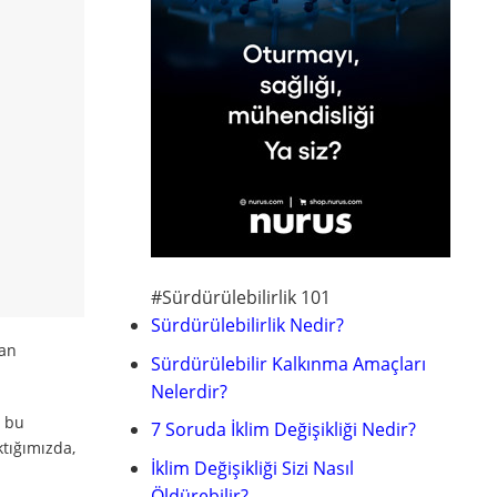
#Sürdürülebilirlik 101
Sürdürülebilirlik Nedir?
man
Sürdürülebilir Kalkınma Amaçları
Nelerdir?
i bu
7 Soruda İklim Değişikliği Nedir?
ktığımızda,
İklim Değişikliği Sizi Nasıl
Öldürebilir?