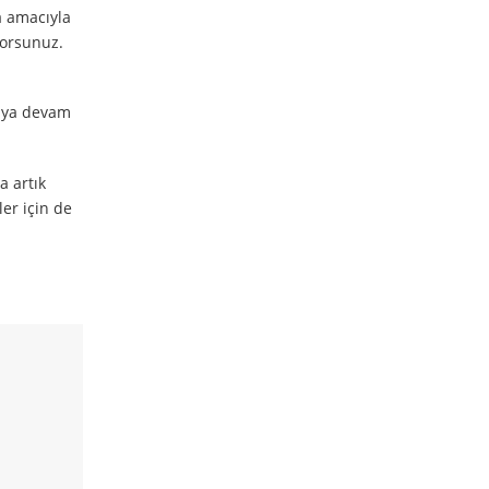
a amacıyla
yorsunuz.
maya devam
a artık
ler için de