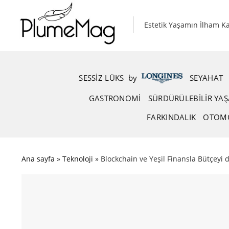
Skip
to
Estetik Yaşamın İlham K
content
SESSIZ LÜKS
.
by
.
SEYAHAT
GASTRONOMI
SÜRDÜRÜLEBILIR YA
FARKINDALIK
OTOM
Ana sayfa
»
Teknoloji
»
Blockchain ve Yeşil Finansla Bütçey