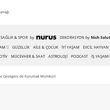
aynağı
SAĞLIK & SPOR
.
by
.
DEKORASYON
.
by
.
Nish Solu
ŞAM
GÜZELLIK
AİLE & ÇOCUK
İYİ YAŞAM
EVCIL HAYVAN
OTIV
MÜCEVHER & SAAT
ASTROLOJI
PODCAST
İŞ YAŞAMI
i de Gezegeni de Korumak Mümkün!