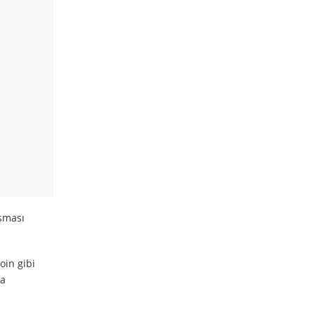
aşması
oin gibi
ha