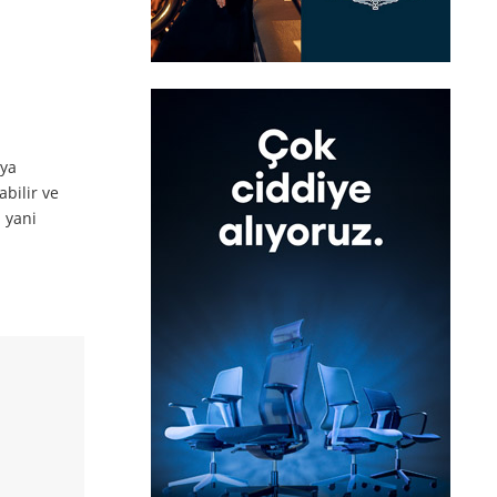
aya
bilir ve
n
yani