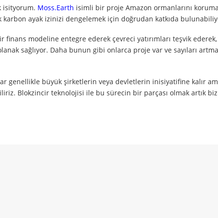
 isityorum.
Moss.Earth
isimli bir proje Amazon ormanlarını korum
rak karbon ayak izinizi dengelemek için doğrudan katkıda bulunabili
r finans modeline entegre ederek çevreci yatırımları teşvik ederek,
 olanak sağlıyor. Daha bunun gibi onlarca proje var ve sayıları art
r genellikle büyük şirketlerin veya devletlerin inisiyatifine kalır am
iriz. Blokzincir teknolojisi ile bu sürecin bir parçası olmak artık biz