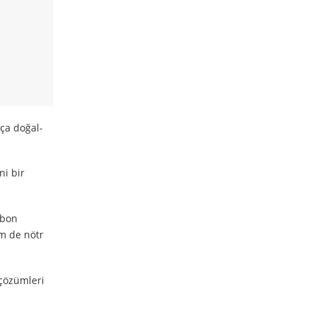
kça doğal-
ni bir
rbon
em de nötr
 çözümleri