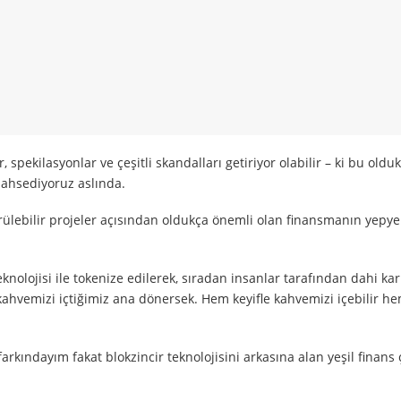
, spekilasyonlar ve çeşitli skandalları getiriyor olabilir – ki bu oldu
bahsediyoruz aslında.
dürülebilir projeler açısından oldukça önemli olan finansmanın yepye
eknolojisi ile tokenize edilerek, sıradan insanlar tarafından dahi ka
kahvemizi içtiğimiz ana dönersek. Hem keyifle kahvemizi içebilir h
farkındayım fakat blokzincir teknolojisini arkasına alan yeşil finans