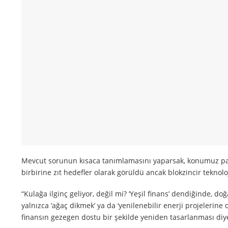
Mevcut sorunun kısaca tanımlamasını yaparsak, konumuz pa
birbirine zıt hedefler olarak görüldü ancak blokzincir teknoloj
“Kulağa ilginç geliyor, değil mi? ‘Yeşil finans’ dendiğinde, d
yalnızca ‘ağaç dikmek’ ya da ‘yenilenebilir enerji projelerin
finansın gezegen dostu bir şekilde yeniden tasarlanması diye