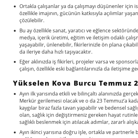
Ortakla çalışanlar ya da çalışmayı düşünenler için i
özellikle imajının, gücünün katkısıyla açılımlar yaşan
çözülebilir.
Bu ay özellikle sanat, yaratıcı ve eğlence sektöründe
medya, içerik üretimi, eğitim ve iletişim odaklı çalı
yaşayabilir, ünlenebilir, fikirlerinizle ön plana çıka
da ileriye daha hızlı taşıyacaktır.
Eğer aklınızda iş fikirleri, projeler varsa ve sponso
çalışın, özellikle eski bağlantılarınızla da iletişim
Yükselen Kova Burcu Temmuz 20
Ayın ilk yarısında etkili ve bilinçaltı alanınızda gerçe
Merkür gerilemesi olacak ve o da 23 Temmuz’a kadar s
kaygılar biraz fazla tavan yapabilir ve bedensel sağ
olan, sağlık için değiştirmeniz gereken hayat rutinl
sağlıklı beslenmek için atılacak adımlar, zararlı alışk
Ayın ikinci yarısına doğru işle, ortakla ve partnerl