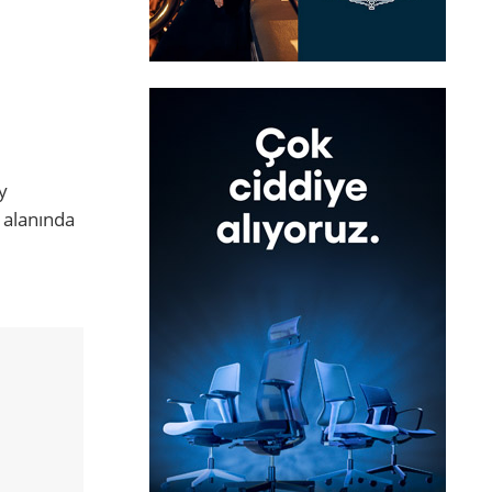
y
 alanında