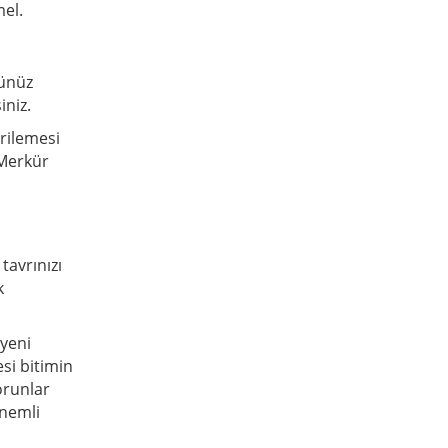
el.
ğünüz
iniz.
erilemesi
 Merkür
tavrınızı
k
 yeni
si bitimin
orunlar
önemli