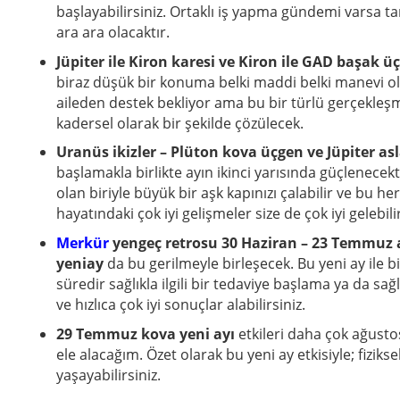
başlayabilirsiniz. Ortaklı iş yapma gündemi varsa tam 
ara ara olacaktır.
Jüpiter ile Kiron karesi ve Kiron ile GAD başak ü
biraz düşük bir konuma belki maddi belki manevi olar
aileden destek bekliyor ama bu bir türlü gerçekleşmi
kadersel olarak bir şekilde çözülecek.
Uranüs ikizler – Plüton kova üçgen ve Jüpiter as
başlamakla birlikte ayın ikinci yarısında güçlenecek
olan biriyle büyük bir aşk kapınızı çalabilir ve bu he
hayatındaki çok iyi gelişmeler size de çok iyi gelebili
Merkür
yengeç retrosu 30 Haziran – 23 Temmuz 
yeniay
da bu gerilmeyle birleşecek. Bu yeni ay ile birl
süredir sağlıkla ilgili bir tedaviye başlama ya da sağ
ve hızlıca çok iyi sonuçlar alabilirsiniz.
29 Temmuz kova yeni ayı
etkileri daha çok ağusto
ele alacağım. Özet olarak bu yeni ay etkisiyle; fiziksel 
yaşayabilirsiniz.