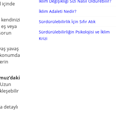
İklim Değişikliği Sizi Nasıl Öldürebilir?
l içinde
İklim Adaleti Nedir?
 kendinizi
Sürdürülebilirlik İçin Sıfır Atık
a eş veya
Sürdürülebilirliğin Psikolojisi ve İklim
 sorun
Krizi
vaş yavaş
ir konumda
nerin
muz’daki
. Uzun
kleşebilir
a detaylı