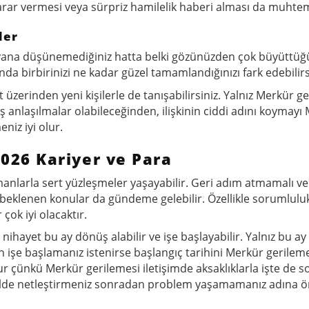
arar vermesi veya sürpriz hamilelik haberi alması da muhtem
ler
n yana düşünemediğiniz hatta belki gözünüzden çok büyüttü
slında birbirinizi ne kadar güzel tamamlandığınızı fark edebilirs
t üzerinden yeni kişilerle de tanışabilirsiniz. Yalnız Merkür g
ış anlaşılmalar olabileceğinden, ilişkinin ciddi adını koymayı
niz iyi olur.
26 Kariyer ve Para
şmanlarla sert yüzleşmeler yaşayabilir. Geri adım atmamalı ve 
 beklenen konular da gündeme gelebilir. Özellikle sorumlulu
çok iyi olacaktır.
ihayet bu ay dönüş alabilir ve işe başlayabilir. Yalnız bu ay
en işe başlamanız istenirse başlangıç tarihini Merkür gerileme
 çünkü Merkür gerilemesi iletişimde aksaklıklarla işte de s
 şekilde netleştirmeniz sonradan problem yaşamamanız adına 