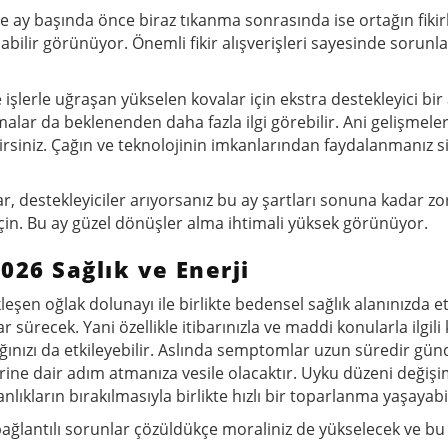
se ay başında önce biraz tıkanma sonrasında ise ortağın fikirl
abilir görünüyor. Önemli fikir alışverişleri sayesinde sorunla
 işlerle uğraşan yükselen kovalar için ekstra destekleyici bir
şmalar da beklenenden daha fazla ilgi görebilir. Ani gelişmele
bilirsiniz. Çağın ve teknolojinin imkanlarından faydalanmanız s
rlar, destekleyiciler arıyorsanız bu ay şartları sonuna kadar 
e geçin. Bu ay güzel dönüşler alma ihtimali yüksek görünüyor.
26 Sağlık ve Enerji
kleşen oğlak dolunayı ile birlikte bedensel sağlık alanınızda etk
ürecek. Yani özellikle itibarınızla ve maddi konularla ilgili 
lığınızı da etkileyebilir. Aslında semptomlar uzun süredir g
erine dair adım atmanıza vesile olacaktır. Uyku düzeni değişi
anlıkların bırakılmasıyla birlikte hızlı bir toparlanma yaşayabil
e bağlantılı sorunlar çözüldükçe moraliniz de yükselecek ve bu