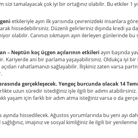
sizi tamalayacak çok iyi bir ortağınız olabilir. Bu etkiler 1 yı
çgeni
etkileriyle ayın ilk yarısında çevrenizdeki insanlara göre
ak hissedebilirsiniz. Düzenli gelirleriniz dışında kredi ya d
yor olabilir. Canınızı sıkmayın ayın ilerleyen günlerinde bu
lan – Neptün koç üçgen açılarının etkileri
ayın başında ya
tir. Kariyerde ani bir parlama yaşayabilirsiniz. Oldukça iyi b
r açıdan rahatlamanızı sağlayabilir. İlişkiniz zaten varsa part
r.
arasında gerçekleşecek.
Yengeç burcunda olacak 14 Tem
ikte uzun süredir istediğiniz işle ilgili bir adımı atabilirsiniz
lıklı yaşam için farklı bir adım atma isteğiniz varsa o da gerçe
s ayında hissedilecek. Ağustos yorumlarında bu yeni ayı dah
sağlığınız, imajınız ve sosyal kimliğiniz ile ilgili bir yenilenme