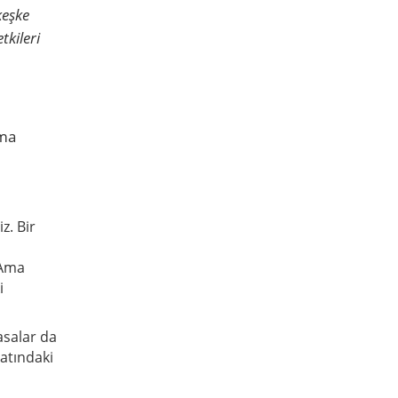
keşke
tkileri
ama
z. Bir
 Ama
i
şasalar da
atındaki