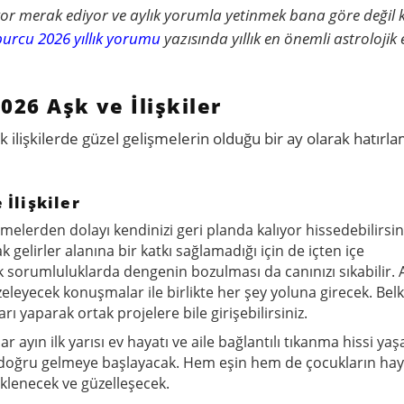
or merak ediyor ve aylık yorumla yetinmek bana göre değil 
urcu 2026 yıllık yorumu
yazısında yıllık en önemli astrolojik e
26 Aşk ve İlişkiler
k ilişkilerde güzel gelişmelerin olduğu bir ay olarak hatırl
 İlişkiler
elerden dolayı kendinizi geri planda kalıyor hissedebilirsini
gelirler alanına bir katkı sağlamadığı için de içten içe
rtak sorumluluklarda dengenin bozulması da canınızı sıkabilir.
zeleyecek konuşmalar ile birlikte her şey yoluna girecek. Belk
arı yaparak ortak projelere bile girişebilirsiniz.
ar ayın ilk yarısı ev hayatı ve aile bağlantılı tıkanma hissi ya
a doğru gelmeye başlayacak. Hem eşin hem de çocukların hay
nklenecek ve güzelleşecek.