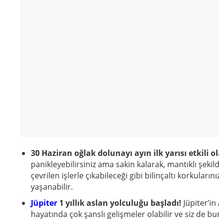
30 Haziran oğlak dolunayı
ayın ilk yarısı etkili o
panikleyebilirsiniz ama sakin kalarak, mantıklı şeki
çevrilen işlerle çıkabileceği gibi bilinçaltı korkuların
yaşanabilir.
Jüpiter
1 yıllık aslan yolculuğu başladı!
Jüpiter’i
hayatında çok şanslı gelişmeler olabilir ve siz de bund