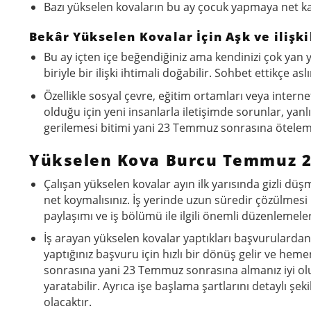
Bazı yükselen kovaların bu ay çocuk yapmaya net k
Bekâr Yükselen Kovalar İçin Aşk ve ilişki
Bu ay içten içe beğendiğiniz ama kendinizi çok ya
biriyle bir ilişki ihtimali doğabilir. Sohbet ettikçe a
Özellikle sosyal çevre, eğitim ortamları veya interne
olduğu için yeni insanlarla iletişimde sorunlar, yanl
gerilemesi bitimi yani 23 Temmuz sonrasına öteleme
Yükselen Kova Burcu Temmuz 20
Çalışan yükselen kovalar ayın ilk yarısında gizli dü
net koymalısınız. İş yerinde uzun süredir çözülmesi
paylaşımı ve iş bölümü ile ilgili önemli düzenlemeler 
İş arayan yükselen kovalar yaptıkları başvurulardan n
yaptığınız başvuru için hızlı bir dönüş gelir ve hem
sonrasına yani 23 Temmuz sonrasına almanız iyi olur
yaratabilir. Ayrıca işe başlama şartlarını detaylı
olacaktır.