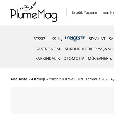
Skip
to
Estetik Yaşamın İlham K
content
SESSIZ LÜKS
.
by
.
SEYAHAT
SA
GASTRONOMI
SÜRDÜRÜLEBILIR YAŞAM
FARKINDALIK
OTOMOTIV
MÜCEVHER & 
Ana sayfa
»
Astroloji
»
Yükselen Kova Burcu Temmuz 2026 Ay