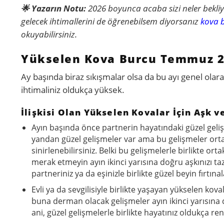
🌟 Yazarın Notu:
2026 boyunca acaba sizi neler bekliy
gelecek ihtimallerini de öğrenebilsem diyorsanız
kova b
okuyabilirsiniz.
Yükselen Kova Burcu Temmuz 20
Ay başında biraz sıkışmalar olsa da bu ayı genel olara
ihtimaliniz oldukça yüksek.
İlişkisi Olan Yükselen Kovalar İçin Aşk ve
Ayın başında önce partnerin hayatındaki güzel gelişm
yandan güzel gelişmeler var ama bu gelişmeler ortak 
sinirlenebilirsiniz. Belki bu gelişmelerle birlikte o
merak etmeyin ayın ikinci yarısına doğru aşkınızı ta
partneriniz ya da eşinizle birlikte güzel beyin fırtınal
Evli ya da sevgilisiyle birlikte yaşayan yükselen koval
buna derman olacak gelişmeler ayın ikinci yarısın
ani, güzel gelişmelerle birlikte hayatınız oldukça re