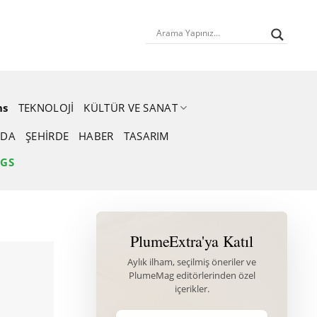
ns
TEKNOLOJI
KÜLTÜR VE SANAT
DA
ŞEHIRDE
HABER
TASARIM
NGS
PlumeExtra'ya Katıl
Aylık ilham, seçilmiş öneriler ve
PlumeMag editörlerinden özel
içerikler.