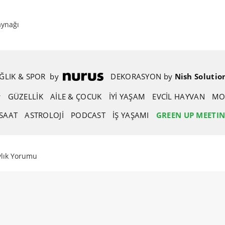
aynağı
ĞLIK & SPOR
.
by
.
DEKORASYON
.
by
.
Nish Solutio
GÜZELLIK
AİLE & ÇOCUK
İYİ YAŞAM
EVCIL HAYVAN
MO
SAAT
ASTROLOJI
PODCAST
İŞ YAŞAMI
GREEN UP MEETI
lık Yorumu