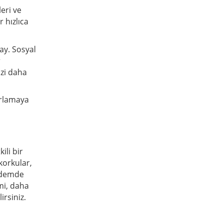
eri ve
r hızlıca
 ay. Sosyal
r
izi daha
zorlamaya
ili bir
korkular,
ündemde
mi, daha
irsiniz.