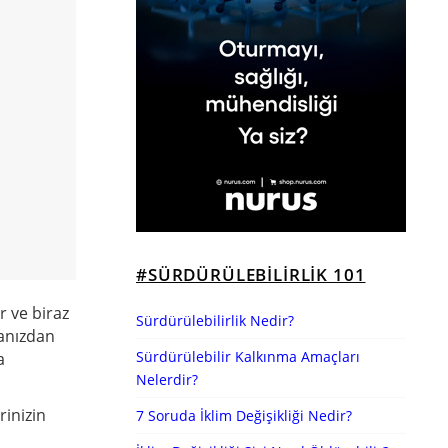
#SÜRDÜRÜLEBILIRLIK 101
ir ve biraz
Sürdürülebilirlik Nedir?
kanızdan
Sürdürülebilir Kalkınma Amaçları
a
Nelerdir?
rinizin
7 Soruda İklim Değişikliği Nedir?