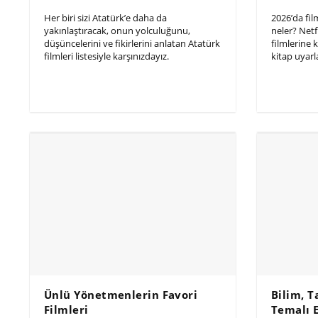
Her biri sizi Atatürk’e daha da
2026’da fil
yakınlaştıracak, onun yolculuğunu,
neler? Netf
düşüncelerini ve fikirlerini anlatan Atatürk
filmlerine
filmleri listesiyle karşınızdayız.
kitap uyarla
Ünlü Yönetmenlerin Favori
Bilim, T
Filmleri
Temalı 