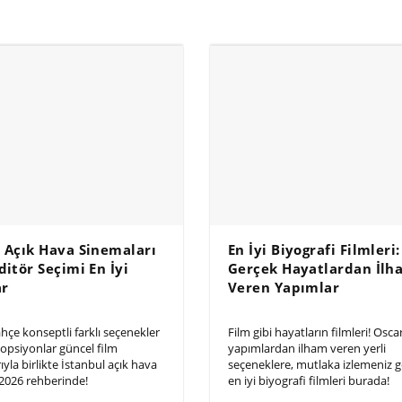
l Açık Hava Sinemaları
En İyi Biyografi Filmleri:
ditör Seçimi En İyi
Gerçek Hayatlardan İlh
ar
Veren Yapımlar
hçe konseptli farklı seçenekler
Film gibi hayatların filmleri! Osca
 opsiyonlar güncel film
yapımlardan ilham veren yerli
yla birlikte İstanbul açık hava
seçeneklere, mutlaka izlemeniz 
 2026 rehberinde!
en iyi biyografi filmleri burada!