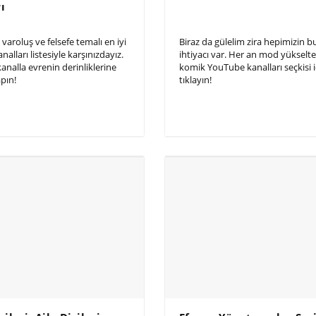
ı
, varoluş ve felsefe temalı en iyi
Biraz da gülelim zira hepimizin 
alları listesiyle karşınızdayız.
ihtiyacı var. Her an mod yükselte
kanalla evrenin derinliklerine
komik YouTube kanalları seçkisi i
pın!
tıklayın!