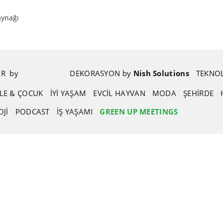
aynağı
OR
.
by
.
DEKORASYON
.
by
.
Nish Solutions
TEKNOL
İLE & ÇOCUK
İYİ YAŞAM
EVCIL HAYVAN
MODA
ŞEHIRDE
JI
PODCAST
İŞ YAŞAMI
GREEN UP MEETINGS