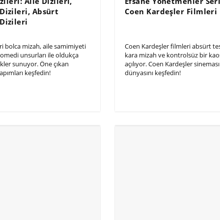
zileri: Aile Dizileri,
Efsane Yönetmenler Seri
izileri, Absürt
Coen Kardeşler Filmleri
izileri
eri bolca mizah, aile samimiyeti
Coen Kardeşler filmleri absürt te
omedi unsurları ile oldukça
kara mizah ve kontrolsüz bir kao
ikler sunuyor. Öne çıkan
açılıyor. Coen Kardeşler sineması
apımları keşfedin!
dünyasını keşfedin!