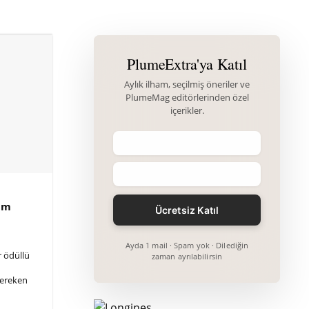
PlumeExtra'ya Katıl
Aylık ilham, seçilmiş öneriler ve
PlumeMag editörlerinden özel
içerikler.
am
Ayda 1 mail · Spam yok · Dilediğin
r ödüllü
zaman ayrılabilirsin
gereken