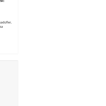
si:
sadüfler,
sa