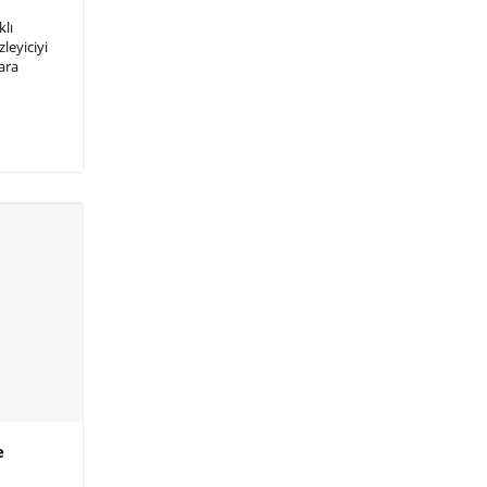
lı
zleyiciyi
ara
e