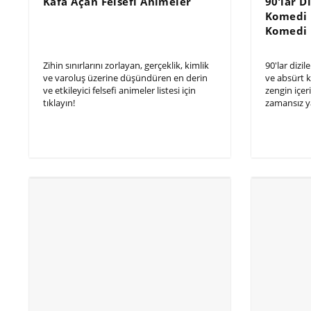
Kafa Açan Felsefi Animeler
90’lar Di
Komedi D
Komedi D
Zihin sınırlarını zorlayan, gerçeklik, kimlik
90'lar dizil
ve varoluş üzerine düşündüren en derin
ve absürt k
ve etkileyici felsefi animeler listesi için
zengin içer
tıklayın!
zamansız y