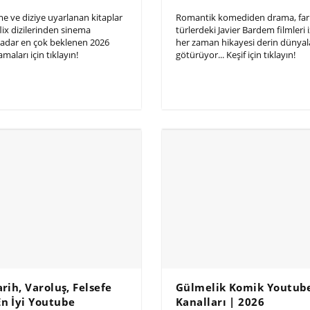
me ve diziye uyarlanan kitaplar
Romantik komediden drama, fark
lix dizilerinden sinema
türlerdeki Javier Bardem filmleri i
 kadar en çok beklenen 2026
her zaman hikayesi derin dünyal
maları için tıklayın!
götürüyor... Keşif için tıklayın!
arih, Varoluş, Felsefe
Gülmelik Komik Youtub
En İyi Youtube
Kanalları | 2026