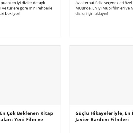
puanı en iyi diziler detaylı
öz alternatif dizi seçenekleri öze
ı ve türlere göre mini rehberle
MUBI'de. En iyi Mubi filmleri ve 
izi bekliyor!
dizileri için tıklayın!
 En Çok Beklenen Kitap
Güçlü Hikayeleriyle, En 
ları: Yeni Film ve
Javier Bardem Filmleri