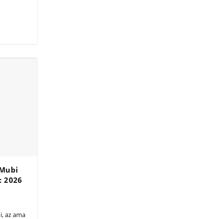
 Mubi
: 2026
mi, az ama