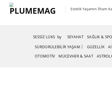
Skip
to
Estetik Yaşamın İlham K
content
SESSIZ LÜKS
.
by
.
SEYAHAT
SAĞLIK & SP
SÜRDÜRÜLEBILIR YAŞAM
GÜZELLIK
A
OTOMOTIV
MÜCEVHER & SAAT
ASTROLO