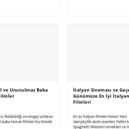
l ve Unutulmaz Baba
İtalyan Sineması ve Ge
Filmler
Günümüze En İyi İtalya
Filmleri
nı, fedakârlığı ve sevgiyi anlatan
En iyi İtalyan filmleri listesi: Yeni
i baba temalı filmleri bu listede
Gerçekçilik akımı eserleri, Fellini k
Spaghetti Western örnekleri ve