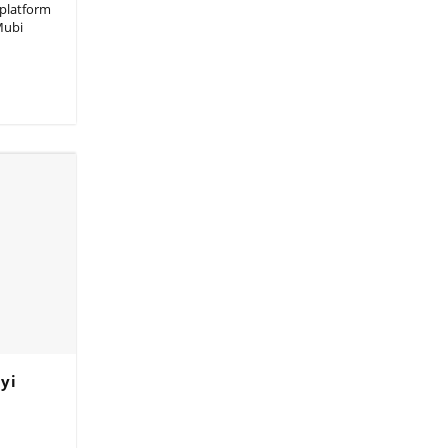
l platform
Mubi
İyi