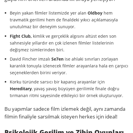
Beyin yakan filmler listemizde yer alan
Oldboy
hem
travmatik gerilimi hem de finaldeki yıkıcı açıklamasıyla
unutulmaz bir deneyim sunuyor.
Fight Club,
kimlik ve gerçeklik algısını altüst eden son
sahnesiyle yıllardır en çok izlenen filmler listelerinin
değişmez isimlerinden biri.
David Fincher imzalı
Se7en
ise ahlaki sınırları zorlayan
karanlık tonuyla izlenecek filmler arayanlara hala en çarpıcı
seçeneklerden birini veriyor.
Korku türünde sarsıcı bir kapanış arayanlar için
Hereditary
, yavaş yavaş büyüyen gerilimle finale doğru
tırmanan ritmi sayesinde etkileyici bir örnek oluşturuyor.
Bu yapımlar sadece film izlemek değil, aynı zamanda
filmin finaliyle sarsılmak isteyen herkes için ideal!
Psikolojik Gerilim ve Zihin Oyunları