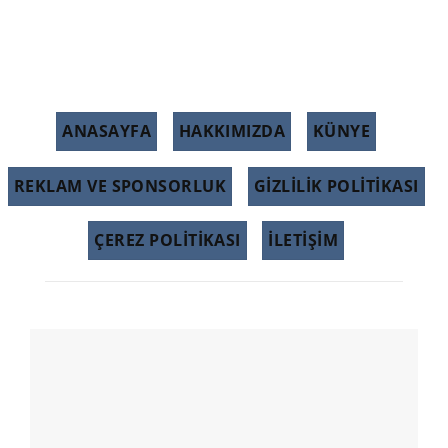
ANASAYFA
HAKKIMIZDA
KÜNYE
REKLAM VE SPONSORLUK
GIZLILIK POLITIKASI
ÇEREZ POLITIKASI
İLETİŞİM