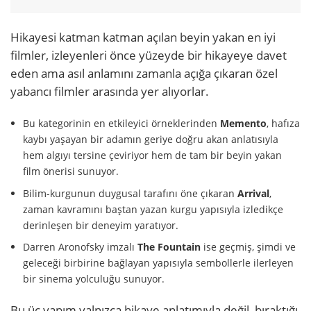
Hikayesi katman katman açılan beyin yakan en iyi
filmler, izleyenleri önce yüzeyde bir hikayeye davet
eden ama asıl anlamını zamanla açığa çıkaran özel
yabancı filmler arasında yer alıyorlar.
Bu kategorinin en etkileyici örneklerinden
Memento
, hafıza
kaybı yaşayan bir adamın geriye doğru akan anlatısıyla
hem algıyı tersine çeviriyor hem de tam bir beyin yakan
film önerisi sunuyor.
Bilim-kurgunun duygusal tarafını öne çıkaran
Arrival
,
zaman kavramını baştan yazan kurgu yapısıyla izledikçe
derinleşen bir deneyim yaratıyor.
Darren Aronofsky imzalı
The Fountain
ise geçmiş, şimdi ve
geleceği birbirine bağlayan yapısıyla sembollerle ilerleyen
bir sinema yolculuğu sunuyor.
Bu üç yapım yalnızca hikaye anlatımıyla değil, bıraktığı