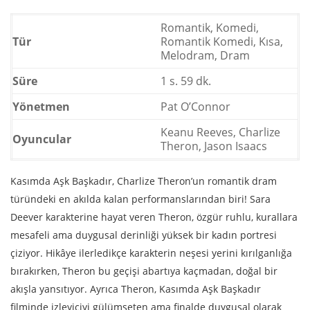
Romantik, Komedi,
Tür
Romantik Komedi, Kısa,
Melodram, Dram
Süre
1 s. 59 dk.
Yönetmen
Pat O’Connor
Keanu Reeves, Charlize
Oyuncular
Theron, Jason Isaacs
Kasımda Aşk Başkadır, Charlize Theron’un romantik dram
türündeki en akılda kalan performanslarından biri! Sara
Deever karakterine hayat veren Theron, özgür ruhlu, kurallara
mesafeli ama duygusal derinliği yüksek bir kadın portresi
çiziyor. Hikâye ilerledikçe karakterin neşesi yerini kırılganlığa
bırakırken, Theron bu geçişi abartıya kaçmadan, doğal bir
akışla yansıtıyor. Ayrıca Theron, Kasımda Aşk Başkadır
filminde izleyiciyi gülümseten ama finalde duygusal olarak