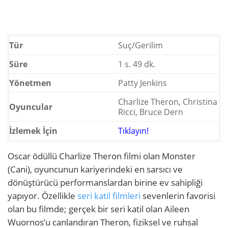
Tür
Suç/Gerilim
Süre
1 s. 49 dk.
Yönetmen
Patty Jenkins
Charlize Theron, Christina
Oyuncular
Ricci, Bruce Dern
İzlemek İçin
Tıklayın!
Oscar ödüllü Charlize Theron filmi olan Monster
(Cani), oyuncunun kariyerindeki en sarsıcı ve
dönüştürücü performanslardan birine ev sahipliği
yapıyor. Özellikle
seri katil filmleri
sevenlerin favorisi
olan bu filmde; gerçek bir seri katil olan Aileen
Wuornos’u canlandıran Theron, fiziksel ve ruhsal