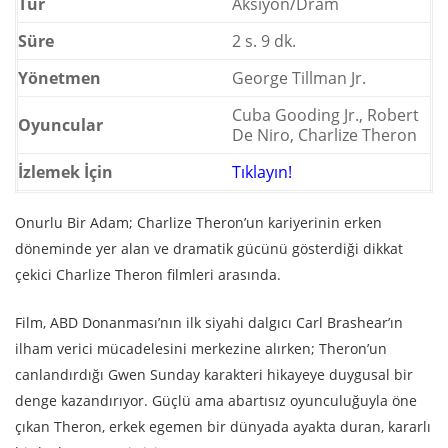
Tür
Aksiyon/Dram
Süre
2 s. 9 dk.
Yönetmen
George Tillman Jr.
Cuba Gooding Jr., Robert
Oyuncular
De Niro, Charlize Theron
İzlemek İçin
Tıklayın!
Onurlu Bir Adam; Charlize Theron’un kariyerinin erken
döneminde yer alan ve dramatik gücünü gösterdiği dikkat
çekici
Charlize Theron filmleri arasında.
Film, ABD Donanması’nın ilk siyahi dalgıcı Carl Brashear’ın
ilham verici mücadelesini merkezine alırken; Theron’un
canlandırdığı Gwen Sunday karakteri hikayeye duygusal bir
denge kazandırıyor. Güçlü ama abartısız oyunculuğuyla öne
çıkan Theron, erkek egemen bir dünyada ayakta duran, kararlı