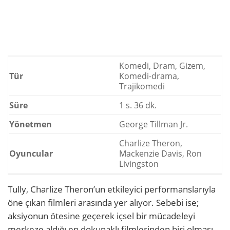
Komedi, Dram, Gizem,
Tür
Komedi-drama,
Trajikomedi
Süre
1 s. 36 dk.
Yönetmen
George Tillman Jr.
Charlize Theron,
Oyuncular
Mackenzie Davis, Ron
Livingston
Tully, Charlize Theron’un etkileyici performanslarıyla
öne çıkan filmleri arasında yer alıyor. Sebebi ise;
aksiyonun ötesine geçerek içsel bir mücadeleyi
merkeze aldığı en dokunaklı filmlerinden biri olması.