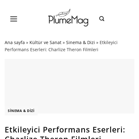
Skip
to
content
Ana sayfa
»
Kültür ve Sanat
»
Sinema & Dizi
»
Etkileyici
Performans Eserleri: Charlize Theron Filmleri
SINEMA & DIZI
Etkileyici Performans Eserleri:
Charlize Theron Filmleri