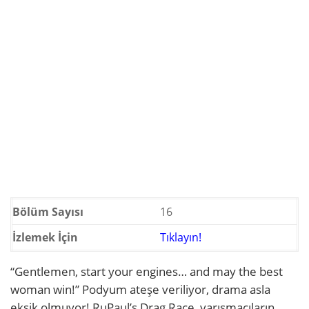
Bölüm Sayısı
16
İzlemek İçin
Tıklayın!
“Gentlemen, start your engines… and may the best
woman win!” Podyum ateşe veriliyor, drama asla
eksik olmuyor! RuPaul’s Drag Race, yarışmacıların