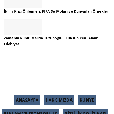
İklim Krizi Önlemleri: FIFA Su Molası ve Dünyadan Örnekler
Zamanın Ruhu: Melida Tüzünoğlu I Lüksün Yeni Alanı:
Edebiyat
ANASAYFA
HAKKIMIZDA
KÜNYE
REKLAM VE SPONSORLUK
GIZLILIK POLITIKASI