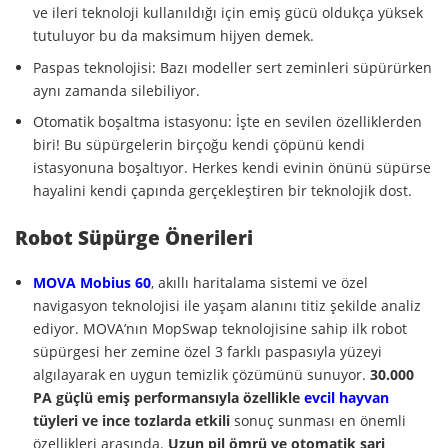
ve ileri teknoloji kullanıldığı için emiş gücü oldukça yüksek
tutuluyor bu da maksimum hijyen demek.
Paspas teknolojisi: Bazı modeller sert zeminleri süpürürken
aynı zamanda silebiliyor.
Otomatik boşaltma istasyonu: İşte en sevilen özelliklerden
biri! Bu süpürgelerin birçoğu kendi çöpünü kendi
istasyonuna boşaltıyor. Herkes kendi evinin önünü süpürse
hayalini kendi çapında gerçekleştiren bir teknolojik dost.
Robot Süpürge Önerileri
MOVA Mobius 60
, akıllı haritalama sistemi ve özel
navigasyon teknolojisi ile yaşam alanını titiz şekilde analiz
ediyor. MOVA’nın MopSwap teknolojisine sahip ilk robot
süpürgesi her zemine özel 3 farklı paspasıyla yüzeyi
algılayarak en uygun temizlik çözümünü sunuyor.
30.000
PA güçlü emiş performansıyla özellikle
evcil hayvan
tüyleri ve ince tozlarda etkili
sonuç sunması en önemli
özellikleri arasında.
Uzun pil ömrü ve otomatik şarj