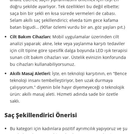
doğru şekilde ayarlıyor. Tek özellikleri bu değil elbette;
saça bin bir şekli en kısa sürede vermeleri de cabası.
Selam akıllı saç şekillendirici; elveda tüm gece kafama
batan bigudi… (90’lar özlemi vurdu bir an, göz yaşları pıt.)
Cilt Bakım Cihazları:
Mobil uygulamalar üzerinden cilt
analizi yaparak; akne, leke veya yaşlanma karşıtı tedaviler
için cilt tipine göre spesifik dalga boyunda LED ışık terapisi
sunan cilt bakım cihazları var. Üstelik evinizin konforunda
bu cihazları kullanabiliyorsunuz.
Akıllı Masaj Aletleri:
İşte, en teknoloji karşıtının, en “Bence
teknoloji insanı tembelleştiriyor, ben uzak durmaya
çalışıyorum.” diyenin bile hayır diyemeyeceği o teknolojik
ürün: akıllı masaj aleti. Hizmeti adında sade bir özetle
saklı.
Saç Şekillendirici Önerisi
Bu kategori için kadınlara pozitif ayrımcılık yapıyoruz ve şu