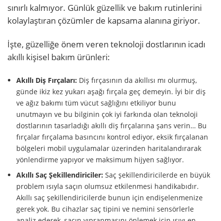
sınırlı kalmıyor. Günlük güzellik ve bakım rutinlerini
kolaylaştıran çözümler de kapsama alanına giriyor.
İşte, güzelliğe önem veren teknoloji dostlarının icadı
akıllı kişisel bakım ürünleri:
Akıllı Diş Fırçaları:
Diş fırçasının da akıllısı mı olurmuş,
günde ikiz kez yukarı aşağı fırçala geç demeyin. İyi bir diş
ve ağız bakımı tüm vücut sağlığını etkiliyor bunu
unutmayın ve bu bilginin çok iyi farkında olan teknoloji
dostlarının tasarladığı akıllı diş fırçalarına şans verin… Bu
fırçalar fırçalama basıncını kontrol ediyor, eksik fırçalanan
bölgeleri mobil uygulamalar üzerinden haritalandırarak
yönlendirme yapıyor ve maksimum hijyen sağlıyor.
Akıllı Saç Şekillendiriciler:
Saç şekillendiricilerde en büyük
problem ısıyla saçın olumsuz etkilenmesi handikabıdır.
Akıllı saç şekillendiricilerde bunun için endişelenmenize
gerek yok. Bu cihazlar saç tipini ve nemini sensörlerle
analiz ederek, saçın yıpranmasını önlemek için ısıyı en