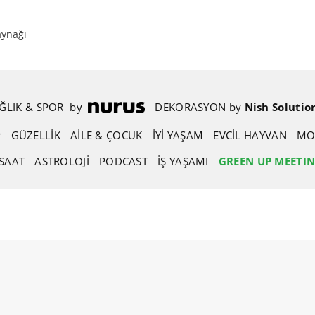
aynağı
ĞLIK & SPOR
.
by
.
DEKORASYON
.
by
.
Nish Solutio
GÜZELLIK
AİLE & ÇOCUK
İYİ YAŞAM
EVCIL HAYVAN
MO
SAAT
ASTROLOJI
PODCAST
İŞ YAŞAMI
GREEN UP MEETI