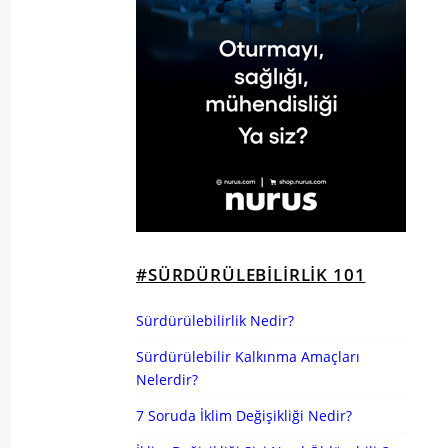
#SÜRDÜRÜLEBILIRLIK 101
Sürdürülebilirlik Nedir?
Sürdürülebilir Kalkınma Amaçları
Nelerdir?
7 Soruda İklim Değişikliği Nedir?