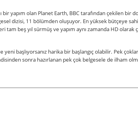
lı bir yapım olan Planet Earth, BBC tarafından çekilen bir d
elgesel dizisi, 11 bölümden oluşuyor. En yüksek bütçeye sah
leri tam beş yıl sürmüş ve yapım aynı zamanda HD olarak çe
 yeni başlıyorsanız harika bir başlangıç olabilir. Pek çokla
endisinden sonra hazırlanan pek çok belgesele de ilham olm