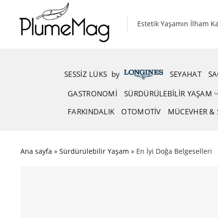
Skip
to
Estetik Yaşamın İlham K
content
SESSIZ LÜKS
.
by
.
SEYAHAT
SA
GASTRONOMI
SÜRDÜRÜLEBILIR YAŞAM
FARKINDALIK
OTOMOTIV
MÜCEVHER & 
Ana sayfa
»
Sürdürülebilir Yaşam
»
En İyi Doğa Belgeselleri