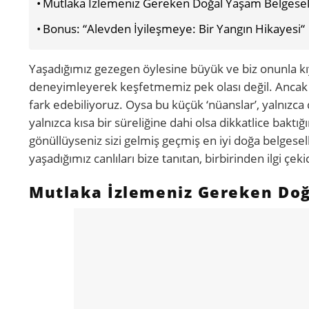
Mutlaka İzlemeniz Gereken Doğal Yaşam Belgesel
Bonus: “Alevden İyileşmeye: Bir Yangın Hikayesi“
Yaşadığımız gezegen öylesine büyük ve biz onunla kıy
deneyimleyerek keşfetmemiz pek olası değil. Ancak yi
fark edebiliyoruz. Oysa bu küçük ‘nüanslar’, yalnızc
yalnızca kısa bir süreliğine dahi olsa dikkatlice baktığ
gönüllüyseniz sizi gelmiş geçmiş en iyi doğa belgeselle
yaşadığımız canlıları bize tanıtan, birbirinden ilgi çek
Mutlaka İzlemeniz Gereken Doğ