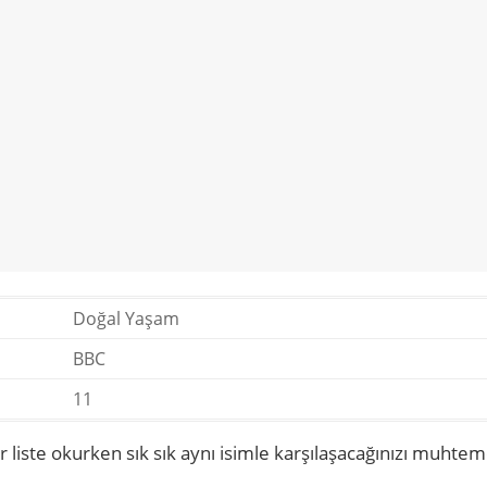
Doğal Yaşam
BBC
11
bir liste okurken sık sık aynı isimle karşılaşacağınızı muhte