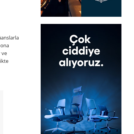
üanslarla
 ona
r ve
ikte