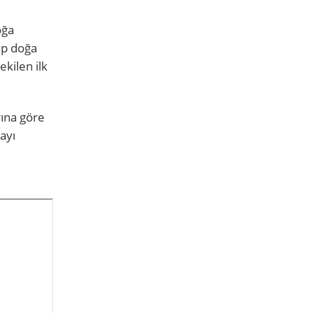
oğa
ip doğa
kilen ilk
rına göre
ayı