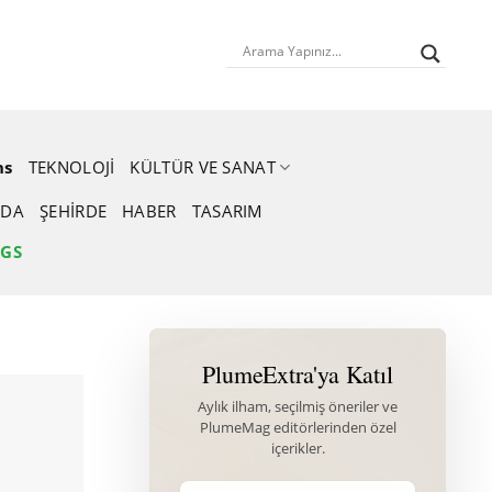
ns
TEKNOLOJI
KÜLTÜR VE SANAT
DA
ŞEHIRDE
HABER
TASARIM
NGS
PlumeExtra'ya Katıl
Aylık ilham, seçilmiş öneriler ve
PlumeMag editörlerinden özel
içerikler.