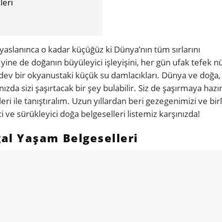
leri
aslanınca o kadar küçüğüz ki Dünya’nın tüm sırlarını
ne de doğanın büyüleyici işleyişini, her gün ufak tefek n
a dev bir okyanustaki küçük su damlacıkları. Dünya ve doğa,
ınızda sizi şaşırtacak bir şey bulabilir. Siz de şaşırmaya hazı
ri ile tanıştıralım. Uzun yıllardan beri gezegenimizi ve birl
ici ve sürükleyici doğa belgeselleri listemiz karşınızda!
al Yaşam Belgeselleri