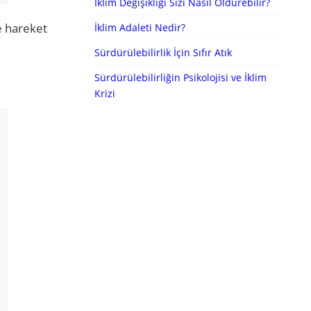
İklim Değişikliği Sizi Nasıl Öldürebilir?
e hareket
İklim Adaleti Nedir?
Sürdürülebilirlik İçin Sıfır Atık
Sürdürülebilirliğin Psikolojisi ve İklim
Krizi