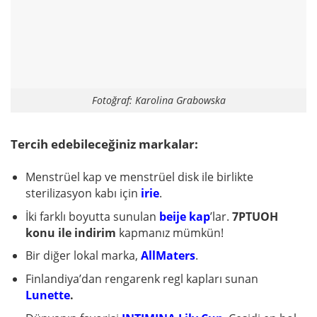
Fotoğraf: Karolina Grabowska
Tercih edebileceğiniz markalar:
Menstrüel kap ve menstrüel disk ile birlikte
sterilizasyon kabı için
irie
.
İki farklı boyutta sunulan
beije kap
’lar.
7PTUOH
konu ile indirim
kapmanız mümkün!
Bir diğer lokal marka,
AllMaters
.
Finlandiya’dan rengarenk regl kapları sunan
Lunette
.