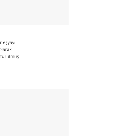
r eşyayı
olarak
üştürülmüş