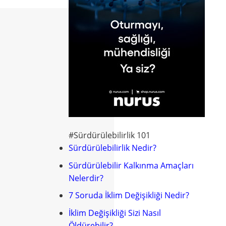
#Sürdürülebilirlik 101
Sürdürülebilirlik Nedir?
Sürdürülebilir Kalkınma Amaçları
Nelerdir?
7 Soruda İklim Değişikliği Nedir?
İklim Değişikliği Sizi Nasıl
Öldürebilir?