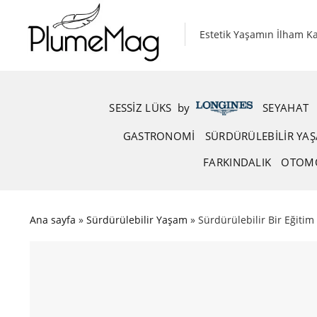
Skip
to
Estetik Yaşamın İlham K
content
SESSIZ LÜKS
.
by
.
SEYAHAT
GASTRONOMI
SÜRDÜRÜLEBILIR YA
FARKINDALIK
OTOM
Ana sayfa
»
Sürdürülebilir Yaşam
»
Sürdürülebilir Bir Eğitim 