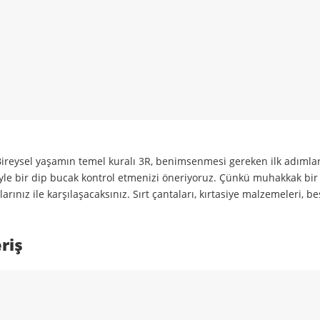
. Bireysel yaşamın temel kuralı 3R, benimsenmesi gereken ilk adıml
yle bir dip bucak kontrol etmenizi öneriyoruz. Çünkü muhakkak bir
ınız ile karşılaşacaksınız. Sırt çantaları, kırtasiye malzemeleri, 
riş