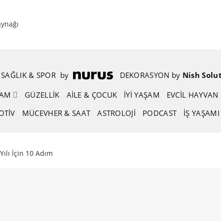
aynağı
SAĞLIK & SPOR
.
by
.
DEKORASYON
.
by
.
Nish Solu
ŞAM
GÜZELLIK
AİLE & ÇOCUK
İYİ YAŞAM
EVCIL HAYVAN
OTIV
MÜCEVHER & SAAT
ASTROLOJI
PODCAST
İŞ YAŞAMI
Yılı İçin 10 Adım