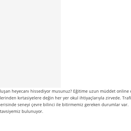
e oluşan heyecanı hissediyor musunuz? Eğitime uzun müddet online
nden kırtasiyelere değin her yer okul ihtiyaçlarıyla zirvede. Trafik
 içerisinde seneyi çevre bilinci ile bitirmemiz gereken durumlar var.
0 tavsiyemiz bulunuyor.