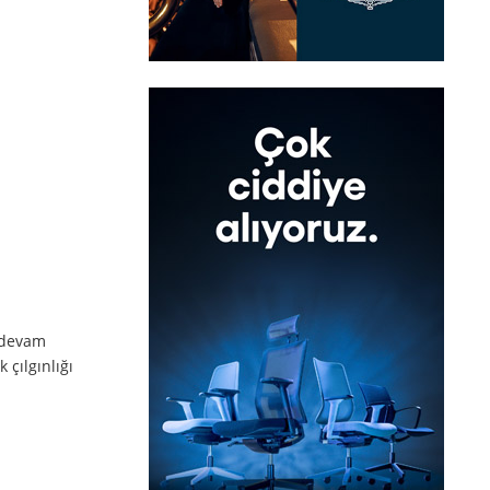
 devam
 çılgınlığı