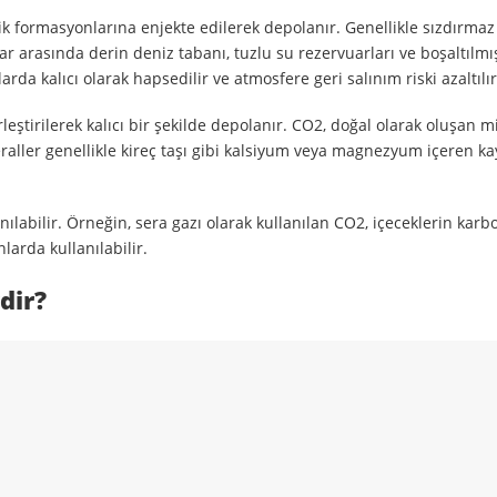
k formasyonlarına enjekte edilerek depolanır. Genellikle sızdırmaz
ar arasında derin deniz tabanı, tuzlu su rezervuarları ve boşaltılmı
da kalıcı olarak hapsedilir ve atmosfere geri salınım riski azaltılır
eştirilerek kalıcı bir şekilde depolanır. CO2, doğal olarak oluşan m
aller genellikle kireç taşı gibi kalsiyum veya magnezyum içeren ka
ılabilir. Örneğin, sera gazı olarak kullanılan CO2, içeceklerin kar
larda kullanılabilir.
dir?