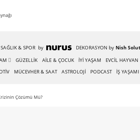
aynağı
SAĞLIK & SPOR
.
by
.
DEKORASYON
.
by
.
Nish Solu
ŞAM
GÜZELLIK
AİLE & ÇOCUK
İYİ YAŞAM
EVCIL HAYVAN
OTIV
MÜCEVHER & SAAT
ASTROLOJI
PODCAST
İŞ YAŞAMI
Krizinin Çözümü Mü?