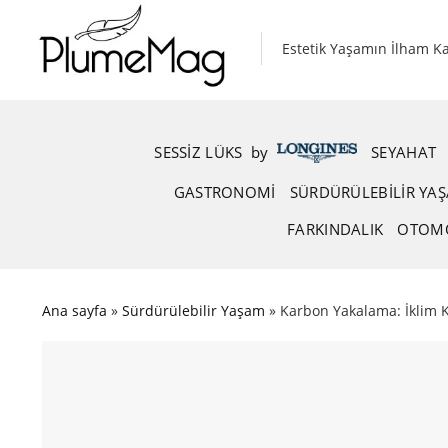
Skip
to
Estetik Yaşamın İlham K
content
SESSIZ LÜKS
.
by
.
SEYAHAT
GASTRONOMI
SÜRDÜRÜLEBILIR YA
FARKINDALIK
OTOM
Ana sayfa
»
Sürdürülebilir Yaşam
»
Karbon Yakalama: İklim 