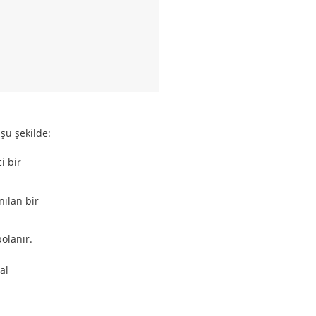
şu şekilde:
i bir
nılan bir
olanır.
al