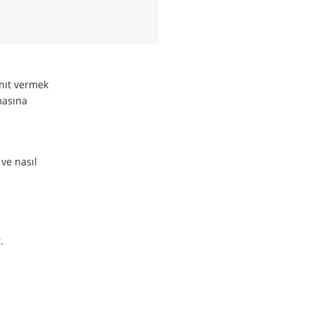
anıt vermek
masına
ve nasıl
.