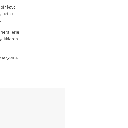
 bir kaya
ş petrol
.
inerallerle
yalıklarda
bonasyonu,