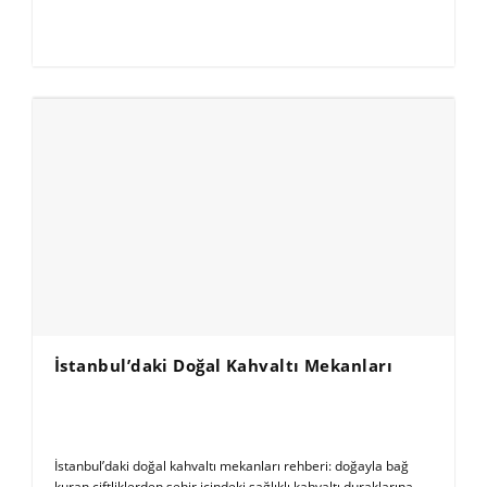
İstanbul’daki Doğal Kahvaltı Mekanları
İstanbul’daki doğal kahvaltı mekanları rehberi: doğayla bağ
kuran çiftliklerden şehir içindeki sağlıklı kahvaltı duraklarına