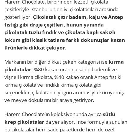
Harem Chocolate, birbirinden lezzetli çikolata
çeşitleriyle İstanbul’un en iyi çikolatacıları arasında
gösteriliyor.
Çikolatalı çıtır badem, kaju ve Antep
fıstığı gibi draje çeşitleri, bunun yanında
çikolatalı tuzlu fındık ve çikolata kaplı sakızlı
lokum gibi klasik tatlara farklı dokunuşlar katan
ürünlerle dikkat çekiyor.
Markanın bir diğer dikkat çeken kategorisi ise
kırma
çikolatalar
. %80 kakao oranına sahip bademli ve
vişneli kırma çikolata, %40 kakao oranlı Antep fıstıklı
kırma çikolata ve fındıklı kırma çikolata gibi
seçenekler, çikolatanın yoğun aromasıyla kuruyemiş
ve meyve dokularını bir araya getiriyor.
Harem Chocolate’ın koleksiyonunda ayrıca
sütlü
krep çikolatalar
da yer alıyor. İnce formuyla sunulan
bu çikolatalar hem sade paketlerde hem de özel