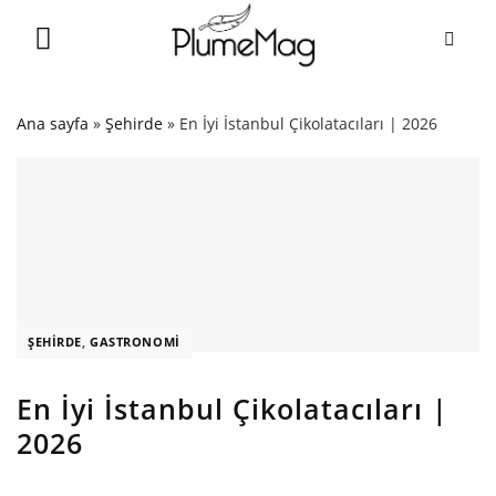
Skip
to
content
Ana sayfa
»
Şehirde
»
En İyi İstanbul Çikolatacıları | 2026
ŞEHIRDE
,
GASTRONOMI
En İyi İstanbul Çikolatacıları |
2026