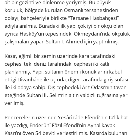
ait bir gezinti ve dinlenme yeriymiş. Bu büyük
koruluk, bölgede kurulan Osmanlı tersanesinden
dolayı, bahçeleriyle birlikte “Tersane Hasbahçesi”
adıyla anılmış. Buradaki ilk yapı çok iyi bir okçu olan
ayrıca Hasköy’ün tepesindeki Okmeydanı’nda okçuluk
çalışmaları yapan Sultan I. Ahmed için yaptırılmış.
Kasır, eğimli bir zemin üzerinde kara tarafındaki
cephesi tek, deniz tarafındaki cephesi iki katlı
planlanmış. Yapı, sultanın önemli konuklarını kabul
ettiği Dîvanhâne ile üç oda, diğer tarafında giriş sofası
ile iki odaya sahip. Dış cephedeki Arz Odası’nın tavan
eteğinde Sultan III. Selim’in altın yaldızlı tuğrasına yer
verilmiş.
Pencerelerin üzerinde Yesârîzâde Efendi’nin ta’lîk hat
ile yazdığı, Enderûnî Fâzıl Efendi’nin Aynalıkavak
Kasrı’nı öven 54 beyiti yerleştirilmiş. Kasırda bulunan