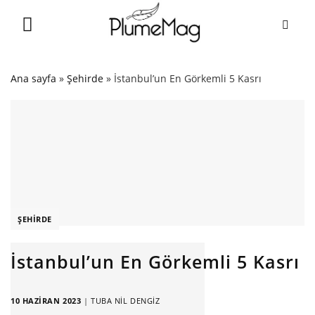
Skip
to
content
Ana sayfa
»
Şehirde
»
İstanbul’un En Görkemli 5 Kasrı
ŞEHIRDE
İstanbul’un En Görkemli 5 Kasrı
10 HAZIRAN 2023
|
TUBA NIL DENGIZ