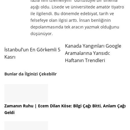
fazla film izlemeliyim" dürtüsüyle bir sinema
aşığı oldu. Lisede ve üniversitede amatör tiyatro
ile ilgilendi. Bu dönemde edebiyat, tarih ve
felsefeye olan ilgisi arttı. İnsan benliğinin
depolanmasında tek aracın yazmak olduğunu
düşünüyor.
Kanada Yangınları Google
İstanbul’un En Görkemli 5
Aramalarına Yansıdı:
Kasrı
Haftanın Trendleri
Bunlar da İlginizi Çekebilir
Zamanın Ruhu | Ecem Dilan Köse: Bilgi Çağı Bitti, Anlam Çağı
Geldi