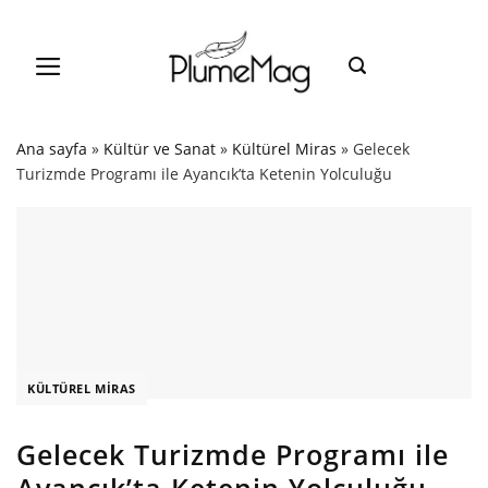
Skip
to
content
Ana sayfa
»
Kültür ve Sanat
»
Kültürel Miras
»
Gelecek
Turizmde Programı ile Ayancık’ta Ketenin Yolculuğu
KÜLTÜREL MIRAS
Gelecek Turizmde Programı ile
Ayancık’ta Ketenin Yolculuğu