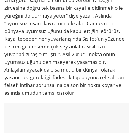
O’na göre “saçma” bir umut da verebilir. “Dağın
zirvesine doğru tek başına bir kaya ile didinmek bile
yüreğini doldurmaya yeter” diye yazar. Aslında
“uyumsuz insan” kavramını ele alan Camus’nün,
dünyaya uyumsuzluğunu da kabul ettiğini görürüz.
Kaya, tepeden her yuvarlanışında Sisifos’un yüzünde
beliren gülümseme çok şey anlatır. Sisifos o
yuvarladığı taş olmuştur. Asıl vurucu nokta onun
uyumsuzluğunu benimseyerek yaşamasıdır.
Anlaşılamayacak da olsa mutlu bir dünyalı olarak
yaşanması gerektiği ifadesi, kitap boyunca ele alınan
felsefi intihar sorunsalına da son bir nokta koyar ve
aslında umudun temsilcisi olur.