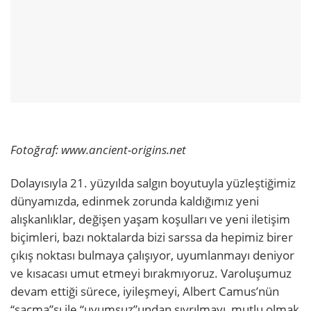
Fotoğraf: www.ancient-origins.net
Dolayısıyla 21. yüzyılda salgın boyutuyla yüzleştiğimiz
dünyamızda, edinmek zorunda kaldığımız yeni
alışkanlıklar, değişen yaşam koşulları ve yeni iletişim
biçimleri, bazı noktalarda bizi sarssa da hepimiz birer
çıkış noktası bulmaya çalışıyor, uyumlanmayı deniyor
ve kısacası umut etmeyi bırakmıyoruz. Varoluşumuz
devam ettiği sürece, iyileşmeyi, Albert Camus’nün
“saçma”sı ile “uyumsuz”undan sıyrılmayı, mutlu olmak