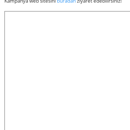
Kampanya web sitesini
buradan
ziyaret edebilirsiniz!