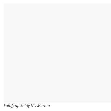
Fotoğraf: Shirly Niv Marton