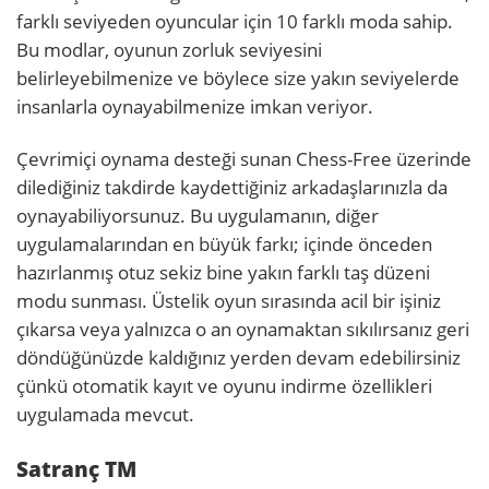
farklı seviyeden oyuncular için 10 farklı moda sahip.
Bu modlar, oyunun zorluk seviyesini
belirleyebilmenize ve böylece size yakın seviyelerde
insanlarla oynayabilmenize imkan veriyor.
Çevrimiçi oynama desteği sunan Chess-Free üzerinde
dilediğiniz takdirde kaydettiğiniz arkadaşlarınızla da
oynayabiliyorsunuz. Bu uygulamanın, diğer
uygulamalarından en büyük farkı; içinde önceden
hazırlanmış otuz sekiz bine yakın farklı taş düzeni
modu sunması. Üstelik oyun sırasında acil bir işiniz
çıkarsa veya yalnızca o an oynamaktan sıkılırsanız geri
döndüğünüzde kaldığınız yerden devam edebilirsiniz
çünkü otomatik kayıt ve oyunu indirme özellikleri
uygulamada mevcut.
Satranç
TM