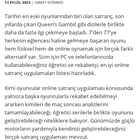
13 EYLÜL 2023
|
SAMET DÖNMEZ
Tarihin en eski oyunlarından biri olan satranç, son
yıllarda çıkan Queen’s Gambit gibi dizilerle birlikte
daha da fazla ilgi çekmeye başladı. 7’den 77’ye
herkesin eğlencesi haline gelmeye başaran oyunu
hem fiziksel hem de online oynamak için birçok farklı
alternatif var. Sizin için PC ve telefonlarınızda
kullanabileceğiniz öğretici ve rekabetçi, en iyi online
satranç uygulamaları listesi hazırladık.
Kimi oyuncular online satranç uygulaması konusunda
yalnızca başka oyuncularla rekabet edebilmeyi
ararken kimileri de maç sonrası analizlerini
tamamlayabileceği, öğretici serilerle birlikte oyununu
geliştirebileceği niteliklere bakıyor. Günümüzde güçlü
motorların yardımıyla kendinizi geliştirebileceğiniz
birçok satranç uygulaması mevcut.