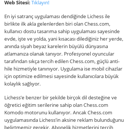
Web Sitesi:
Tıklayın!
En iyi satranç uygulaması dendiğinde Lichess ile
birlikte ilk akla gelenlerden biri olan Chess.com,
kullanıcı dostu tasarıma sahip uygulaması sayesinde
evde, işte ve yolda, yani kısacası dilediğiniz her yerde,
anında siyah beyaz karelerin büyülü dünyasına
atlamanıza olanak tanıyor. Profesyonel oyuncular
tarafından sıkça tercih edilen Chess.com, güçlü anti-
hile hizmetiyle tanınıyor. Uygulama ise mobil cihazlar
için optimize edilmesi sayesinde kullanıcılara büyük
kolaylık sağlıyor.
Lichess’e benzer bir şekilde birçok dil desteğine ve
öğretici eğitim serilerine sahip olan Chess.com
Komodo motorunu kullanıyor. Ancak Chess.com
uygulamasında Lichess’in aksine reklam bulunduğunu
belirtmemiz gerekir. Abonelik hizmetlerini tercih