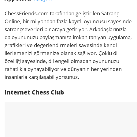
ChessFriends.com tarafından geliştirilen Satranç
Online, bir milyondan fazla kayıtlı oyuncusu sayesinde
satrançseverleri bir araya getiriyor. Arkadaşlarınızla
da oyununuzu paylaşmanıza imkan tanıyan uygulama,
grafikleri ve değerlendirmeleri sayesinde kendi
ilerlemenizi görmenize olanak sağlıyor. Çoklu dil
özelliği sayesinde, dil engeli olmadan oyununuzu
rahatlıkla oynayabiliyor ve dünyanın her yerinden
insanlarla karşılaşabiliyorsunuz.
Internet Chess Club