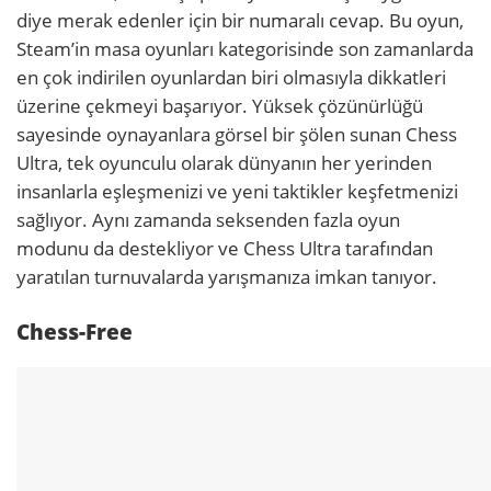
diye merak edenler için bir numaralı cevap. Bu oyun,
Steam’in masa oyunları kategorisinde son zamanlarda
en çok indirilen oyunlardan biri olmasıyla dikkatleri
üzerine çekmeyi başarıyor. Yüksek çözünürlüğü
sayesinde oynayanlara görsel bir şölen sunan Chess
Ultra, tek oyunculu olarak dünyanın her yerinden
insanlarla eşleşmenizi ve yeni taktikler keşfetmenizi
sağlıyor. Aynı zamanda seksenden fazla oyun
modunu da destekliyor ve Chess Ultra tarafından
yaratılan turnuvalarda yarışmanıza imkan tanıyor.
Chess-Free