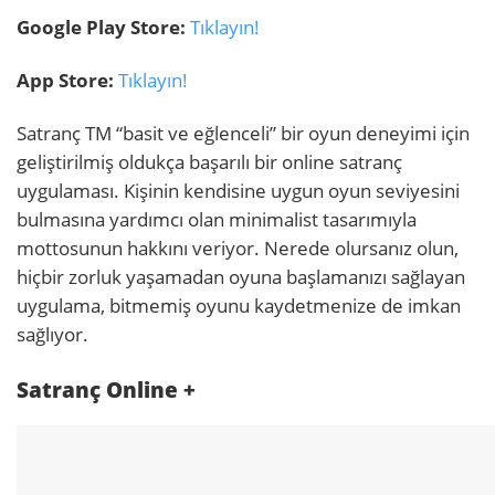
Google Play Store:
Tıklayın!
App Store:
Tıklayın!
Satranç
TM
“basit ve eğlenceli” bir oyun deneyimi için
geliştirilmiş oldukça başarılı bir online satranç
uygulaması. Kişinin kendisine uygun oyun seviyesini
bulmasına yardımcı olan minimalist tasarımıyla
mottosunun hakkını veriyor. Nerede olursanız olun,
hiçbir zorluk yaşamadan oyuna başlamanızı sağlayan
uygulama, bitmemiş oyunu kaydetmenize de imkan
sağlıyor.
Satranç Online +