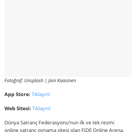
Fotoğraf: Unsplash | Jani Kaasinen
App Store:
Tıklayın!
Web Sitesi:
Tıklayın!
Dünya Satranç Federasyonu’nun ilk ve tek resmi
online satranç oynama sitesi olan FIDE Online Arena,