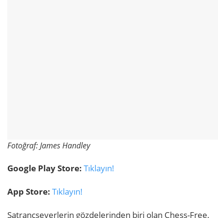
Fotoğraf: James Handley
Google Play Store:
Tıklayın!
App Store:
Tıklayın!
Satrançseverlerin gözdelerinden biri olan Chess-Free,