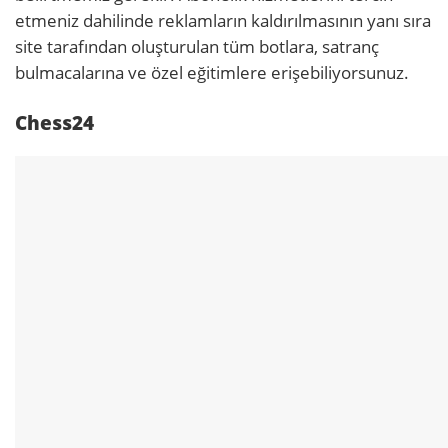
etmeniz dahilinde reklamların kaldırılmasının yanı sıra
site tarafından oluşturulan tüm botlara, satranç
bulmacalarına ve özel eğitimlere erişebiliyorsunuz.
Chess24