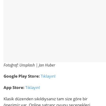
Fotoğraf: Unsplash | Jan Huber
Google Play Store:
Tıklayın!
App Store:
Tıklayın!
Klasik düzenden sıkıldıysanız tam size göre bir
önerimiz var. Online satranç oyunu seçenekleri