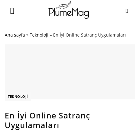
Skip
to
content
Ana sayfa
»
Teknoloji
»
En İyi Online Satranç Uygulamaları
TEKNOLOJI
En İyi Online Satranç
Uygulamaları