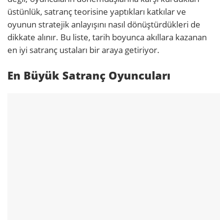
üstünlük, satranç teorisine yaptıkları katkılar ve
oyunun stratejik anlayışını nasıl dönüştürdükleri de
dikkate alınır. Bu liste, tarih boyunca akıllara kazanan
en iyi satranç ustaları bir araya getiriyor.
En Büyük Satranç Oyuncuları