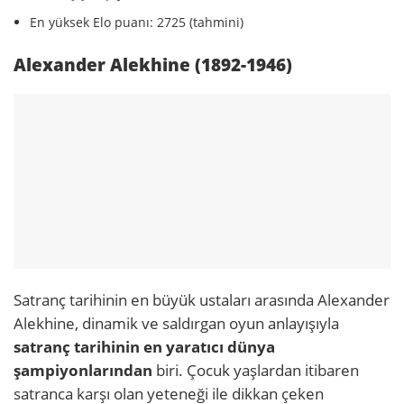
En yüksek Elo puanı: 2725 (tahmini)
Alexander Alekhine (1892-1946)
Satranç tarihinin en büyük ustaları arasında Alexander
Alekhine, dinamik ve saldırgan oyun anlayışıyla
satranç tarihinin en yaratıcı dünya
şampiyonlarından
biri. Çocuk yaşlardan itibaren
satranca karşı olan yeteneği ile dikkan çeken