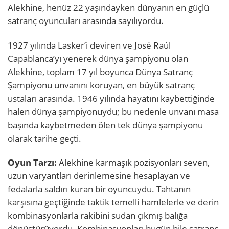
Alekhine, henüz 22 yaşındayken dünyanın en güçlü
satranç oyuncuları arasında sayılıyordu.
1927 yılında Lasker’i deviren ve José Raúl
Capablanca’yı yenerek dünya şampiyonu olan
Alekhine, toplam 17 yıl boyunca Dünya Satranç
Şampiyonu unvanını koruyan, en büyük satranç
ustaları arasında. 1946 yılında hayatını kaybettiğinde
halen dünya şampiyonuydu; bu nedenle unvanı masa
başında kaybetmeden ölen tek dünya şampiyonu
olarak tarihe geçti.
Oyun Tarzı:
Alekhine karmaşık pozisyonları seven,
uzun varyantları derinlemesine hesaplayan ve
fedalarla saldırı kuran bir oyuncuydu. Tahtanın
karşısına geçtiğinde taktik temelli hamlelerle ve derin
kombinasyonlarla rakibini sudan çıkmış balığa
dönüştürüyordu. Kombinasyonları bugün bile satranç