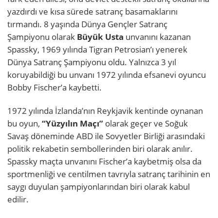
yazdırdı ve kısa sürede satranç basamaklarını
tırmandı. 8 yaşında Dünya Gençler Satranç
Şampiyonu olarak
Büyük Usta
unvanını kazanan
Spassky, 1969 yılında Tigran Petrosian’ı yenerek
Dünya Satranç Şampiyonu oldu. Yalnızca 3 yıl
koruyabildiği bu unvanı 1972 yılında efsanevi oyuncu
Bobby Fischer’a kaybetti.
1972 yılında İzlanda’nın Reykjavik kentinde oynanan
bu oyun,
“Yüzyılın Maçı”
olarak geçer ve Soğuk
Savaş döneminde ABD ile Sovyetler Birliği arasındaki
politik rekabetin sembollerinden biri olarak anılır.
Spassky maçta unvanını Fischer’a kaybetmiş olsa da
sportmenliği ve centilmen tavrıyla satranç tarihinin en
saygı duyulan şampiyonlarından biri olarak kabul
edilir.