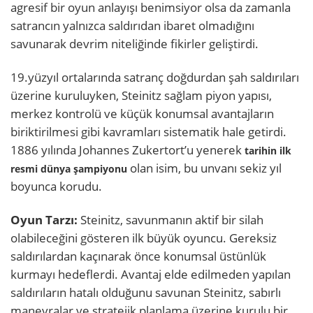
agresif bir oyun anlayışı benimsiyor olsa da zamanla
satrancın yalnızca saldırıdan ibaret olmadığını
savunarak devrim niteliğinde fikirler geliştirdi.
19.yüzyıl ortalarında satranç doğdurdan şah saldırıları
üzerine kuruluyken, Steinitz sağlam piyon yapısı,
merkez kontrolü ve küçük konumsal avantajların
biriktirilmesi gibi kavramları sistematik hale getirdi.
1886 yılında Johannes Zukertort’u yenerek
tarihin ilk
olan isim, bu unvanı sekiz yıl
resmi dünya şampiyonu
boyunca korudu.
Oyun Tarzı:
Steinitz, savunmanın aktif bir silah
olabileceğini gösteren ilk büyük oyuncu. Gereksiz
saldırılardan kaçınarak önce konumsal üstünlük
kurmayı hedeflerdi. Avantaj elde edilmeden yapılan
saldırıların hatalı olduğunu savunan Steinitz, sabırlı
manevralar ve stratejik planlama üzerine kurulu bir