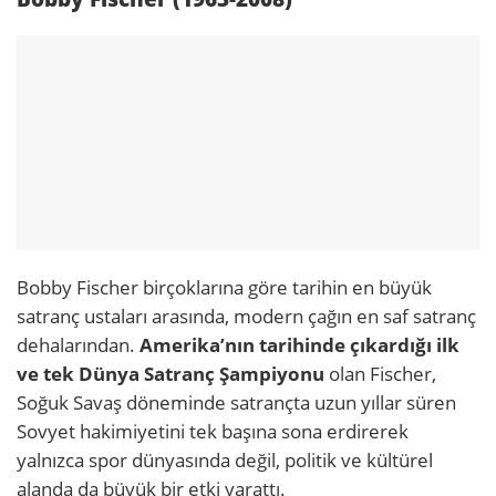
Bobby Fischer birçoklarına göre tarihin en büyük
satranç ustaları arasında, modern çağın en saf satranç
dehalarından.
Amerika’nın tarihinde çıkardığı ilk
ve tek Dünya Satranç Şampiyonu
olan Fischer,
Soğuk Savaş döneminde satrançta uzun yıllar süren
Sovyet hakimiyetini tek başına sona erdirerek
yalnızca spor dünyasında değil, politik ve kültürel
alanda da büyük bir etki yarattı.