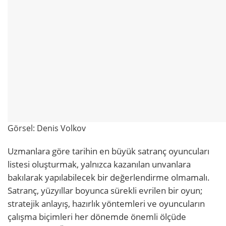
Görsel: Denis Volkov
Uzmanlara göre tarihin en büyük satranç oyuncuları
listesi oluşturmak, yalnızca kazanılan unvanlara
bakılarak yapılabilecek bir değerlendirme olmamalı.
Satranç, yüzyıllar boyunca sürekli evrilen bir oyun;
stratejik anlayış, hazırlık yöntemleri ve oyuncuların
çalışma biçimleri her dönemde önemli ölçüde