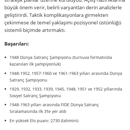
büyük önem verir, belirli varyantları derin analizlerle
geliştirirdi. Taktik komplikasyonlara girmekten
çekinmese de temel yaklaşımı pozisyonel üstünlüğü
sistemli biçimde artırmaktı.
Başarıları:
1948 Dünya Satranç Şampiyonu (turnuva formatında
kazanılan ilk şampiyonluk)
1948-1952, 1957-1960 ve 1961-1963 yılları arasında Dünya
Satranç Şampiyonu
1929, 1932, 1933, 1939, 1945, 1948, 1951 ve 1952 yıllarında
Sovyet Satranç Şampiyonu
1948-1963 yılları arasında FIDE Dünya Satranç
Sıralamasında ilk 3’te yer aldı
En yüksek Elo puanı: 2730 (tahmini)