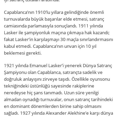
Capablanca’nın 1910’lu yıllara gelindiğinde önemli
turnuvalarda büyük başarılar elde etmesi, satranç
camiasında parlamasıyla sonuçlandı. 1911 yılında
Lasker ile şampiyonluk maçına çıkmaya hak kazandı;
fakat Lasker’in karşılaşmayı 30 maçla sınırlandırmasını
kabul etmedi. Capablanca’nın unvan için 10 yıl
beklemesi gerekti.
1921 yılında Emanuel Lasker’i yenerek Dünya Satranç
Şampiyonu olan Capablanca, satrançta sadelik ve
doğruluk anlayışını zirveye taşıdı. Özellikle oyunsonu
tekniğindeki üstünlüğü sayesinde rakiplerine
neredeyse hiç şans tanımadı. Uzun süre yenilgi
almadan oynadığı turnuvalar, onun satranç tarihindeki
en dominant dönemlerden birine sahip olmasını
sağladı. 1927 yılında Alexander Alekhine’e karşı dünya