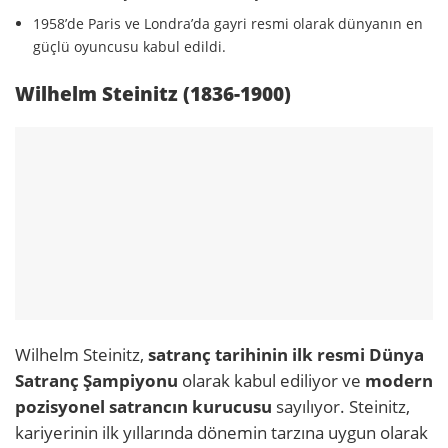
1958’de Paris ve Londra’da gayri resmi olarak dünyanın en
güçlü oyuncusu kabul edildi.
Wilhelm Steinitz (1836-1900)
Wilhelm Steinitz,
satranç tarihinin ilk resmi Dünya
Satranç Şampiyonu
olarak kabul ediliyor ve
modern
pozisyonel satrancın kurucusu
sayılıyor. Steinitz,
kariyerinin ilk yıllarında dönemin tarzına uygun olarak