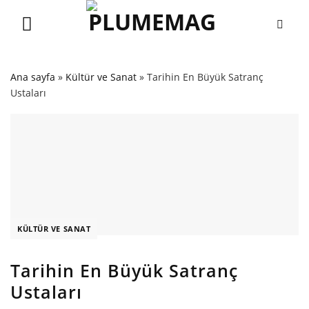
Skip
to
content
Ana sayfa
»
Kültür ve Sanat
»
Tarihin En Büyük Satranç
Ustaları
KÜLTÜR VE SANAT
Tarihin En Büyük Satranç
Ustaları