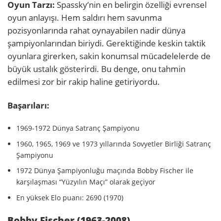
Oyun Tarzı:
Spassky’nin en belirgin özelliği evrensel
oyun anlayışı. Hem saldırı hem savunma
pozisyonlarında rahat oynayabilen nadir dünya
şampiyonlarından biriydi. Gerektiğinde keskin taktik
oyunlara girerken, sakin konumsal mücadelelerde de
büyük ustalık gösterirdi. Bu denge, onu tahmin
edilmesi zor bir rakip haline getiriyordu.
Başarıları:
1969-1972 Dünya Satranç Şampiyonu
1960, 1965, 1969 ve 1973 yıllarında Sovyetler Birliği Satranç
Şampiyonu
1972 Dünya Şampiyonluğu maçında Bobby Fischer ile
karşılaşması “Yüzyılın Maçı” olarak geçiyor
En yüksek Elo puanı: 2690 (1970)
Bobby Fischer (1963-2008)