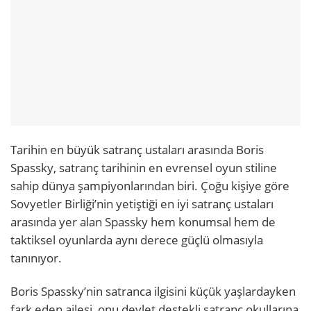
Tarihin en büyük satranç ustaları arasında Boris
Spassky, satranç tarihinin en evrensel oyun stiline
sahip dünya şampiyonlarından biri. Çoğu kişiye göre
Sovyetler Birliği’nin yetiştiği en iyi satranç ustaları
arasında yer alan Spassky hem konumsal hem de
taktiksel oyunlarda aynı derece güçlü olmasıyla
tanınıyor.
Boris Spassky’nin satranca ilgisini küçük yaşlardayken
fark eden ailesi, onu devlet destekli satranç okullarına