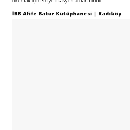
okumak için en iyi lokasyonlardan biridir.
İBB Afife Batur Kütüphanesi | Kadıköy