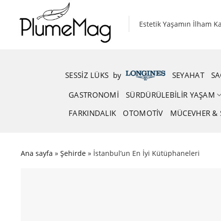
Skip
to
Estetik Yaşamın İlham K
content
SESSIZ LÜKS
.
by
.
SEYAHAT
SA
GASTRONOMI
SÜRDÜRÜLEBILIR YAŞAM
FARKINDALIK
OTOMOTIV
MÜCEVHER & 
Ana sayfa
»
Şehirde
»
İstanbul’un En İyi Kütüphaneleri