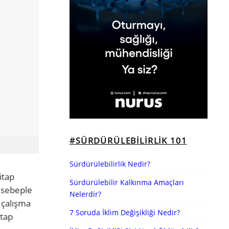
#SÜRDÜRÜLEBILIRLIK 101
Sürdürülebilirlik Nedir?
itap
Sürdürülebilir Kalkınma Amaçları
u sebeple
Nelerdir?
n çalışma
7 Soruda İklim Değişikliği Nedir?
itap