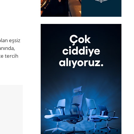
olan eşsiz
anında,
e tercih