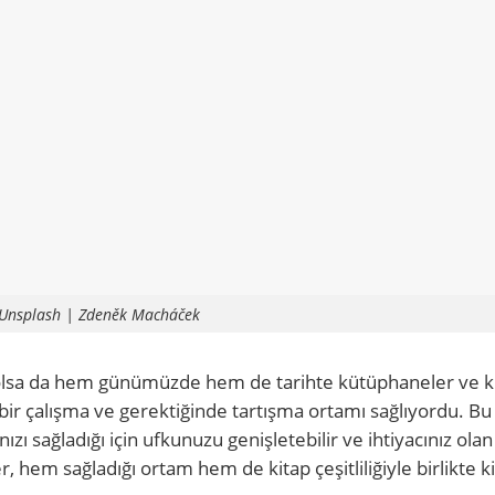
 Unsplash | Zdeněk Macháček
te olsa da hem günümüzde hem de tarihte kütüphaneler ve k
bir çalışma ve gerektiğinde tartışma ortamı sağlıyordu. B
ı sağladığı için ufkunuzu genişletebilir ve ihtiyacınız ola
r, hem sağladığı ortam hem de kitap çeşitliliğiyle birlikte k