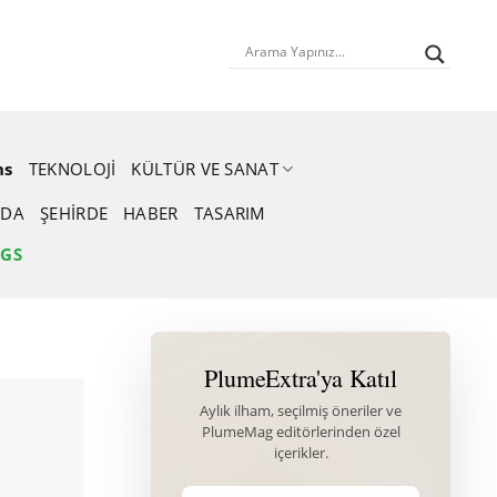
ns
TEKNOLOJI
KÜLTÜR VE SANAT
DA
ŞEHIRDE
HABER
TASARIM
NGS
PlumeExtra'ya Katıl
Aylık ilham, seçilmiş öneriler ve
PlumeMag editörlerinden özel
içerikler.