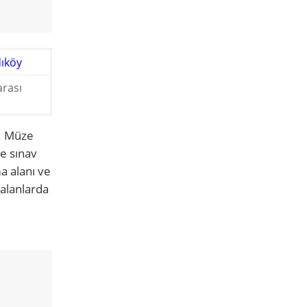
dıköy
arası
r. Müze
e sınav
a alanı ve
 alanlarda