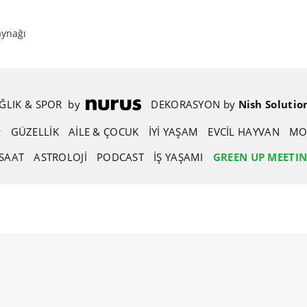
aynağı
ĞLIK & SPOR
.
by
.
DEKORASYON
.
by
.
Nish Solutio
GÜZELLIK
AİLE & ÇOCUK
İYİ YAŞAM
EVCIL HAYVAN
MO
SAAT
ASTROLOJI
PODCAST
İŞ YAŞAMI
GREEN UP MEETI