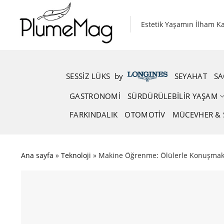
Skip
to
Estetik Yaşamın İlham K
content
SESSIZ LÜKS
.
by
.
SEYAHAT
SA
GASTRONOMI
SÜRDÜRÜLEBILIR YAŞAM
FARKINDALIK
OTOMOTIV
MÜCEVHER & 
Ana sayfa
»
Teknoloji
»
Makine Öğrenme: Ölülerle Konuşm