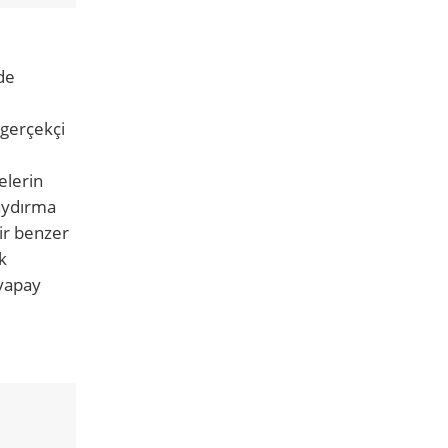
de
gerçekçi
elerin
kaydırma
bir benzer
k
 yapay