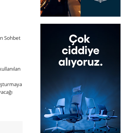
nin Sohbet
ullanılan
nuşturmaya
yacağı