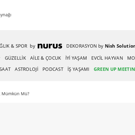
aynağı
ĞLIK & SPOR
.
by
.
DEKORASYON
.
by
.
Nish Solutio
GÜZELLIK
AİLE & ÇOCUK
İYİ YAŞAM
EVCIL HAYVAN
MO
SAAT
ASTROLOJI
PODCAST
İŞ YAŞAMI
GREEN UP MEETI
ak Mümkün Mü?