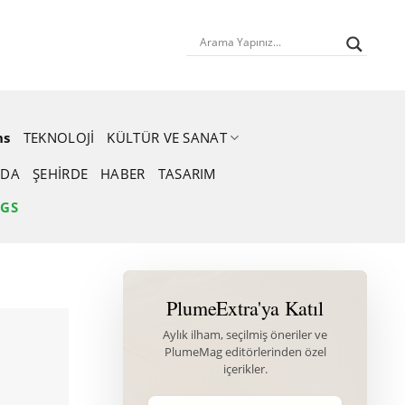
ns
TEKNOLOJI
KÜLTÜR VE SANAT
DA
ŞEHIRDE
HABER
TASARIM
NGS
PlumeExtra'ya Katıl
Aylık ilham, seçilmiş öneriler ve
PlumeMag editörlerinden özel
içerikler.