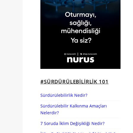
#SÜRDÜRÜLEBILIRLIK 101
Sürdürülebilirlik Nedir?
Sürdürülebilir Kalkınma Amaçları
Nelerdir?
7 Soruda İklim Değişikliği Nedir?