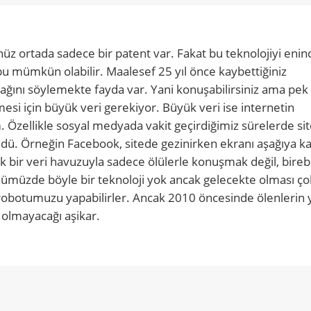
üz ortada sadece bir patent var. Fakat bu teknolojiyi enin
bu mümkün olabilir. Maalesef 25 yıl önce kaybettiğiniz
nı söylemekte fayda var. Yani konuşabilirsiniz ama pek 
esi için büyük veri gerekiyor. Büyük veri ise internetin
. Özellikle sosyal medyada vakit geçirdiğimiz sürelerde sit
üdü. Örneğin Facebook, sitede gezinirken ekranı aşağıya 
ük bir veri havuzuyla sadece ölülerle konuşmak değil, bire
nümüzde böyle bir teknoloji yok ancak gelecekte olması ço
 robotumuzu yapabilirler. Ancak 2010 öncesinde ölenlerin
 olmayacağı aşikar.