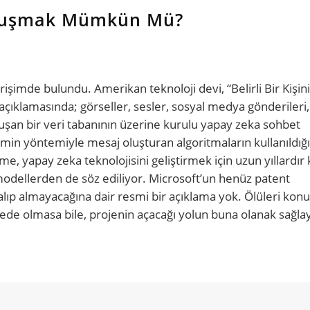
onuşmak Mümkün Mü?
işimde bulundu. Amerikan teknoloji devi, “Belirli Bir Kişi
 açıklamasında; görseller, sesler, sosyal medya gönderileri,
oluşan bir veri tabanının üzerine kurulu yapay zeka sohbet
min yöntemiyle mesaj oluşturan algoritmaların kullanıldığı
yapay zeka teknolojisini geliştirmek için uzun yıllardır k
 modellerden de söz ediliyor. Microsoft’un henüz patent
lıp almayacağına dair resmi bir açıklama yok. Ölüleri ko
ede olmasa bile, projenin açacağı yolun buna olanak sağla