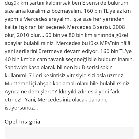
düşük km şartını kaldırırsak ben E serisi de bulurum
size ama kuralımızı bozmayalım. 160 bin TL’ye az km
yapmış Mercedes arayalım. İşte size her yerinden
kalite fışkıran bir seçenek Mercedes B serisi. 2008
olur, 2010 olur… 60 bin ve 80 bin km sınırında güzel
adaylar bulabilirsiniz. Mercedes bu lüks MPV’nin hâlâ
yeni serilerini üretmeye devam ediyor. 160 bin TL’ye
40 bin km’de cam tavanlı seçeneği bile buldum inanın.
Sandwich kasa olarak bilinen bu B serisi sakin
kullanımlı 7 ileri kesintisiz vitesiyle sizi asla üzmez.
Muhtemel içi ahşap kaplamalı olanı bile bulabilirsiniz.
Ayrıca ne demişler: “Yıldız yıldızdır eski yeni fark
etmez!” Yani, Mercedes’iniz olacak daha ne
istiyorsunuz…
Opel Insignia