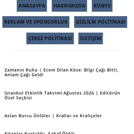
ANASAYFA
HAKKIMIZDA
KÜNYE
REKLAM VE SPONSORLUK
GIZLILIK POLITIKASI
ÇEREZ POLITIKASI
İLETİŞİM
Zamanın Ruhu | Ecem Dilan Köse: Bilgi Çağı Bitti,
Anlam Çağı Geldi
İstanbul Etkinlik Takvimi Ağustos 2026 | Editörün
Özel Seçkisi
Aslan Burcu Ünlüler | Krallar ve Kraliçeler
Kitaplar Kurtuldu, Sahaf Öldü!