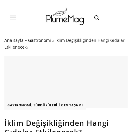
Skip
to
content
Ana sayfa
»
Gastronomi
»
İklim Değişikliğinden Hangi Gıdalar
Etkilenecek?
GASTRONOMI
,
SÜRDÜRÜLEBILIR EV YAŞAMI
İklim Değişikliğinden Hangi
Gıdalar Etkilenecek?