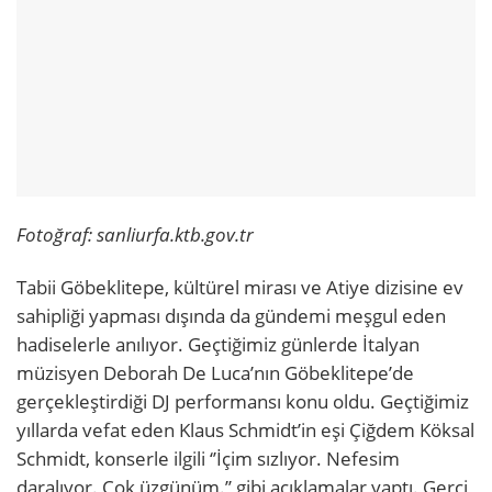
Fotoğraf: sanliurfa.ktb.gov.tr
Tabii Göbeklitepe, kültürel mirası ve Atiye dizisine ev
sahipliği yapması dışında da gündemi meşgul eden
hadiselerle anılıyor. Geçtiğimiz günlerde İtalyan
müzisyen Deborah De Luca’nın Göbeklitepe’de
gerçekleştirdiği DJ performansı konu oldu. Geçtiğimiz
yıllarda vefat eden Klaus Schmidt’in eşi Çiğdem Köksal
Schmidt, konserle ilgili ‘’İçim sızlıyor. Nefesim
daralıyor. Çok üzgünüm.’’ gibi açıklamalar yaptı. Gerçi