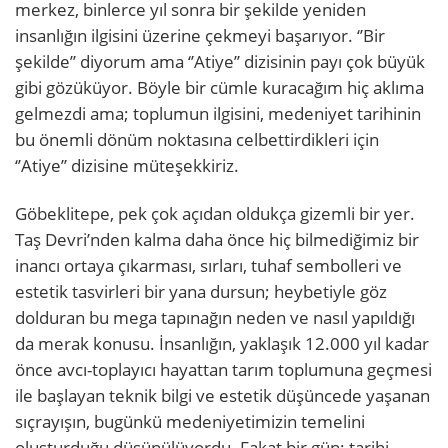
merkez, binlerce yıl sonra bir şekilde yeniden
insanlığın ilgisini üzerine çekmeyi başarıyor. ‘’Bir
şekilde’’ diyorum ama ‘’Atiye’’ dizisinin payı çok büyük
gibi gözüküyor. Böyle bir cümle kuracağım hiç aklıma
gelmezdi ama; toplumun ilgisini, medeniyet tarihinin
bu önemli dönüm noktasına celbettirdikleri için
‘’Atiye’’ dizisine müteşekkiriz.
Göbeklitepe, pek çok açıdan oldukça gizemli bir yer.
Taş Devri’nden kalma daha önce hiç bilmediğimiz bir
inancı ortaya çıkarması, sırları, tuhaf sembolleri ve
estetik tasvirleri bir yana dursun; heybetiyle göz
dolduran bu mega tapınağın neden ve nasıl yapıldığı
da merak konusu. İnsanlığın, yaklaşık 12.000 yıl kadar
önce avcı-toplayıcı hayattan tarım toplumuna geçmesi
ile başlayan teknik bilgi ve estetik düşüncede yaşanan
sıçrayışın, bugünkü medeniyetimizin temelini
oluşturduğu düşünülüyordu. Fakat bir gün; tarihi,