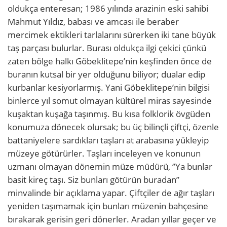
oldukça enteresan; 1986 yılında arazinin eski sahibi
Mahmut Yıldız, babası ve amcası ile beraber
mercimek ektikleri tarlalarını sürerken iki tane büyük
taş parçası bulurlar. Burası oldukça ilgi çekici çünkü
zaten bölge halkı Göbeklitepe’nin keşfinden önce de
buranın kutsal bir yer olduğunu biliyor; dualar edip
kurbanlar kesiyorlarmış. Yani Göbeklitepe’nin bilgisi
binlerce yıl somut olmayan kültürel miras sayesinde
kuşaktan kuşağa taşınmış. Bu kısa folklorik övgüden
konumuza dönecek olursak; bu üç bilinçli çiftçi, özenle
battaniyelere sardıkları taşları at arabasına yükleyip
müzeye götürürler. Taşları inceleyen ve konunun
uzmanı olmayan dönemin müze müdürü, ‘’Ya bunlar
basit kireç taşı. Siz bunları götürün buradan’’
minvalinde bir açıklama yapar. Çiftçiler de ağır taşları
yeniden taşımamak için bunları müzenin bahçesine
bırakarak gerisin geri dönerler. Aradan yıllar geçer ve