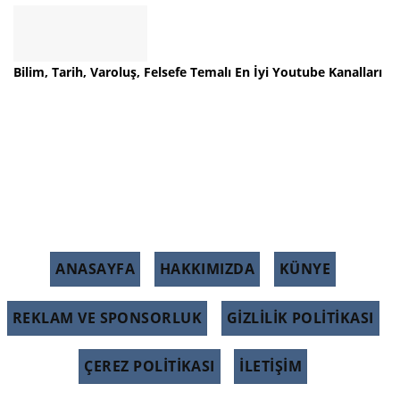
Bilim, Tarih, Varoluş, Felsefe Temalı En İyi Youtube Kanalları
ANASAYFA
HAKKIMIZDA
KÜNYE
REKLAM VE SPONSORLUK
GIZLILIK POLITIKASI
ÇEREZ POLITIKASI
İLETİŞİM