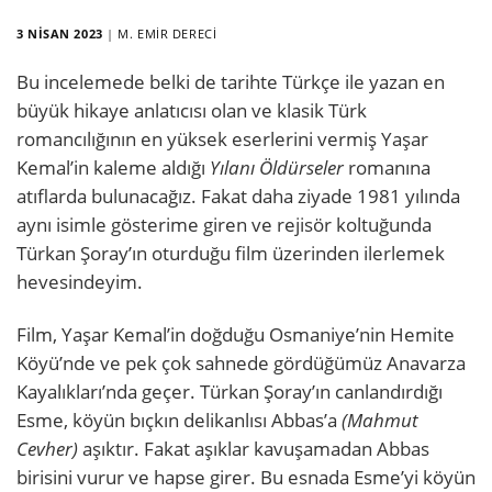
3 NISAN 2023
|
M. EMIR DERECI
Bu incelemede belki de tarihte Türkçe ile yazan en
büyük hikaye anlatıcısı olan ve klasik Türk
romancılığının en yüksek eserlerini vermiş Yaşar
Kemal’in kaleme aldığı
Yılanı Öldürseler
romanına
atıflarda bulunacağız. Fakat daha ziyade 1981 yılında
aynı isimle gösterime giren ve rejisör koltuğunda
Türkan Şoray’ın oturduğu film üzerinden ilerlemek
hevesindeyim.
Film, Yaşar Kemal’in doğduğu Osmaniye’nin Hemite
Köyü’nde ve pek çok sahnede gördüğümüz Anavarza
Kayalıkları’nda geçer. Türkan Şoray’ın canlandırdığı
Esme, köyün bıçkın delikanlısı Abbas’a
(Mahmut
Cevher)
aşıktır. Fakat aşıklar kavuşamadan Abbas
birisini vurur ve hapse girer. Bu esnada Esme’yi köyün