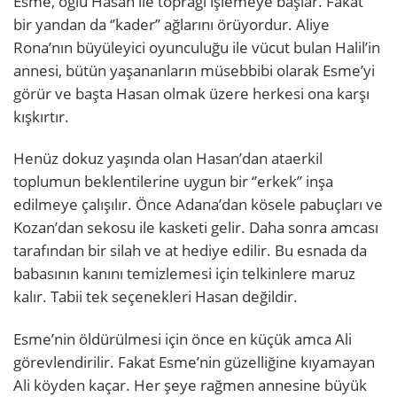
Esme, oğlu Hasan ile toprağı işlemeye başlar. Fakat
bir yandan da ‘’kader’’ ağlarını örüyordur. Aliye
Rona’nın büyüleyici oyunculuğu ile vücut bulan Halil’in
annesi, bütün yaşananların müsebbibi olarak Esme’yi
görür ve başta Hasan olmak üzere herkesi ona karşı
kışkırtır.
Henüz dokuz yaşında olan Hasan’dan ataerkil
toplumun beklentilerine uygun bir ‘’erkek’’ inşa
edilmeye çalışılır. Önce Adana’dan kösele pabuçları ve
Kozan’dan sekosu ile kasketi gelir. Daha sonra amcası
tarafından bir silah ve at hediye edilir. Bu esnada da
babasının kanını temizlemesi için telkinlere maruz
kalır. Tabii tek seçenekleri Hasan değildir.
Esme’nin öldürülmesi için önce en küçük amca Ali
görevlendirilir. Fakat Esme’nin güzelliğine kıyamayan
Ali köyden kaçar. Her şeye rağmen annesine büyük