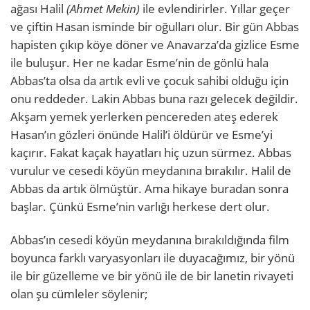
ağası Halil
(Ahmet Mekin)
ile evlendirirler. Yıllar geçer
ve çiftin Hasan isminde bir oğulları olur. Bir gün Abbas
hapisten çıkıp köye döner ve Anavarza’da gizlice Esme
ile buluşur. Her ne kadar Esme’nin de gönlü hala
Abbas’ta olsa da artık evli ve çocuk sahibi olduğu için
onu reddeder. Lakin Abbas buna razı gelecek değildir.
Akşam yemek yerlerken pencereden ateş ederek
Hasan’ın gözleri önünde Halil’i öldürür ve Esme’yi
kaçırır. Fakat kaçak hayatları hiç uzun sürmez. Abbas
vurulur ve cesedi köyün meydanına bırakılır. Halil de
Abbas da artık ölmüştür. Ama hikaye buradan sonra
başlar. Çünkü Esme’nin varlığı herkese dert olur.
Abbas’ın cesedi köyün meydanına bırakıldığında film
boyunca farklı varyasyonları ile duyacağımız, bir yönü
ile bir güzelleme ve bir yönü ile de bir lanetin rivayeti
olan şu cümleler söylenir;