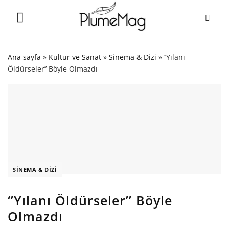
Skip
to
content
Ana sayfa
»
Kültür ve Sanat
»
Sinema & Dizi
»
‘’Yılanı
Öldürseler’’ Böyle Olmazdı
SINEMA & DIZI
‘’Yılanı Öldürseler’’ Böyle
Olmazdı