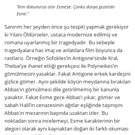
‘’Kim dokunursa ölür Esme’ye. Çünkü dünya güzelidir
Esme.’’
Sanırım her şeyden önce şu tespiti yapmak gerekiyor
ki Yılanı Öldürseler, ustaca modernize edilmiş ve
romana uyarlanmış bir tragedyadır. Bu sebeple
tragedyalara has imaj ve anlatılara film boyunca da
rastlarız. Örneğin Sofokles’in Antigone’sinde Kral,
Thebai’ye ihanet ettiği gerekçesi ile Polyneikes’in
gömülmesini yasaklar. Fakat Antigone erkek kardeşini
gizlice gömer. Aynı şekilde köyün meydanına bırakılan
Abbas’ın gömülmesi dile getirilmemiş bir kanunla
yasaktır. Fakat Esme gece Abbas’ı yıkar, gömer ve
sabah Halil’in cenazesinin ağıtlar eşliğinde taşınışını
Abbas’ın mezarının başında uzaktan izler. Bu
noktadan sonra incelemeyi, Esme karakterinin bir
alegori olarak aynı kaynaktan doğan iki farklı okuması