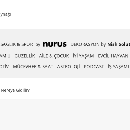
aynağı
SAĞLIK & SPOR
.
by
.
DEKORASYON
.
by
.
Nish Solu
ŞAM
GÜZELLIK
AİLE & ÇOCUK
İYİ YAŞAM
EVCIL HAYVAN
OTIV
MÜCEVHER & SAAT
ASTROLOJI
PODCAST
İŞ YAŞAMI
 Nereye Gidilir?