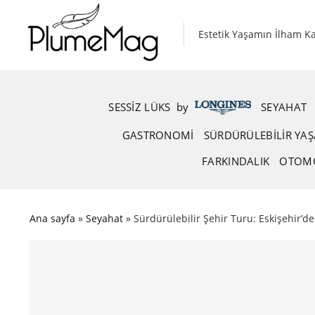
Skip
to
Estetik Yaşamın İlham K
content
SESSIZ LÜKS
.
by
.
SEYAHAT
GASTRONOMI
SÜRDÜRÜLEBILIR YA
FARKINDALIK
OTOM
Ana sayfa
»
Seyahat
»
Sürdürülebilir Şehir Turu: Eskişehir’de