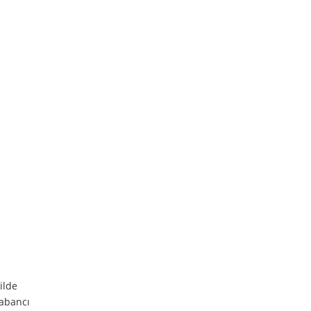
ilde
yabancı