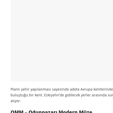
Planlı şehir yapılanması sayesinde adeta Avrupa kentlerind
buluştuğu bir kent. Eskişehir’de gidilecek yerler arasında sür
alıyor.
OMM – Odunpazarı Modern Müze