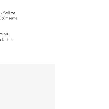
 Yerli ve
, küçümseme
siniz.
a katkıda