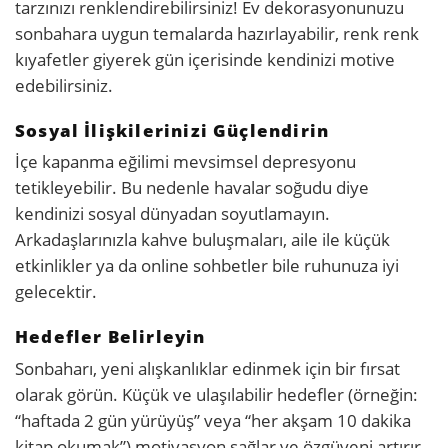
tarzınızı renklendirebilirsiniz! Ev dekorasyonunuzu
sonbahara uygun temalarda hazırlayabilir, renk renk
kıyafetler giyerek gün içerisinde kendinizi motive
edebilirsiniz.
Sosyal İlişkilerinizi Güçlendirin
İçe kapanma eğilimi mevsimsel depresyonu
tetikleyebilir. Bu nedenle havalar soğudu diye
kendinizi sosyal dünyadan soyutlamayın.
Arkadaşlarınızla kahve buluşmaları, aile ile küçük
etkinlikler ya da online sohbetler bile ruhunuza iyi
gelecektir.
Hedefler Belirleyin
Sonbaharı, yeni alışkanlıklar edinmek için bir fırsat
olarak görün. Küçük ve ulaşılabilir hedefler (örneğin:
“haftada 2 gün yürüyüş” veya “her akşam 10 dakika
kitap okumak”) motivasyon sağlar ve özgüveni artırır.