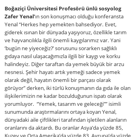
Boğaziçi Üniversitesi Profesörü ünlü sosyolog
Zafer Yenal’
ın son konuşmacı olduğu konferansta
Yenal “Herkes hep yemekten bahsediyor. Evet,
giderek ısınan bir dünyada yaşıyoruz, özellikle tarım
ve hayvancılıkla ilgili önemli kaygılarımız var. Yani
‘bugün ne yiyeceğiz?’ sorusunu sorarken sağlıklı
gıdaya nasıl ulaşacağımızla ilgili bir kaygı ve korku
halindeyiz. Diğer taraftan da yemek büyük bir arzu
nesnesi. Şehir hayatı artık yemeği sadece yemek
olarak değil, hayatın önemli bir parçası olarak
görüyor” derken, iki türlü konuşmanın da gıda ile olan
ilişkilerimizin ne kadar bozulduğunun ispatı olarak
yorumluyor. “Yemek, tasarım ve geleceği”” isimli
sunumunda araştırmalarını ortaya koyan Yenal,
dünyadaki aile çiftlikleri tarafından işletilen alanların
oranlarını da aktardı. Bu oranlar Asya’da yüzde 85,
Kuzey ve Orta Amerika’da yüzde 83, Avrupa’da yüzde