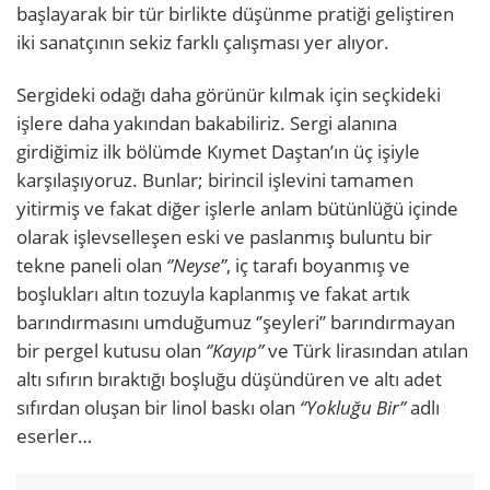
başlayarak bir tür birlikte düşünme pratiği geliştiren
iki sanatçının sekiz farklı çalışması yer alıyor.
Sergideki odağı daha görünür kılmak için seçkideki
işlere daha yakından bakabiliriz. Sergi alanına
girdiğimiz ilk bölümde Kıymet Daştan’ın üç işiyle
karşılaşıyoruz. Bunlar; birincil işlevini tamamen
yitirmiş ve fakat diğer işlerle anlam bütünlüğü içinde
olarak işlevselleşen eski ve paslanmış buluntu bir
tekne paneli olan
‘’Neyse’’
, iç tarafı boyanmış ve
boşlukları altın tozuyla kaplanmış ve fakat artık
barındırmasını umduğumuz ‘’şeyleri’’ barındırmayan
bir pergel kutusu olan
‘’Kayıp’’
ve Türk lirasından atılan
altı sıfırın bıraktığı boşluğu düşündüren ve altı adet
sıfırdan oluşan bir linol baskı olan
‘’Yokluğu Bir’’
adlı
eserler…