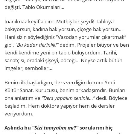
değişti. Tablo Okumaları…
İnanılmaz keyif aldım. Müthiş bir şeydi! Tabloya
bakıyorsun, kadına bakıyorsun, çiçeğe bakıyorsun…
Hani sizin söylediğiniz ‘’Vazodan yorumlar çıkartmak’’
gibi.
‘’Bu kadar derinlik!’’
dedim. Projeler bitiyor ve ben
kendi kendime yeni bir tablo buluyordum. Tarihi,
sanatçısı, oradaki şişeyi, böceği… Neyse artık bütün
imgeler, semboller…
Benim ilk başladığım, ders verdiğim kurum Yedi
Kültür Sanat. Kurucusu, benim arkadaşımdır. Bunları
ona anlattım ve
‘’Ders yapalım seninle…’’
dedi. Böylece
başladım. Hem doktora yapıyor hem de dersler
veriyordum.
Aslında bu
‘’Sizi tanıyalım mı?’’
sorularını hiç