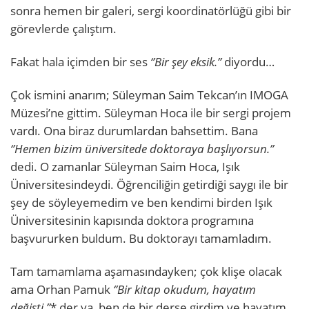
sonra hemen bir galeri, sergi koordinatörlüğü gibi bir
görevlerde çalıştım.
Fakat hala içimden bir ses
‘’Bir şey eksik.’’
diyordu…
Çok ismini anarım; Süleyman Saim Tekcan’ın IMOGA
Müzesi’ne gittim. Süleyman Hoca ile bir sergi projem
vardı. Ona biraz durumlardan bahsettim. Bana
‘’Hemen bizim üniversitede doktoraya başlıyorsun.’’
dedi. O zamanlar Süleyman Saim Hoca, Işık
Üniversitesindeydi. Öğrenciliğin getirdiği saygı ile bir
şey de söyleyemedim ve ben kendimi birden Işık
Üniversitesinin kapısında doktora programına
başvururken buldum. Bu doktorayı tamamladım.
Tam tamamlama aşamasındayken; çok klişe olacak
ama Orhan Pamuk
‘’Bir kitap okudum, hayatım
değişti.’’
* der ya, ben de bir derse girdim ve hayatım