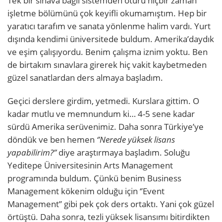
Tek bir sınava bağlı sistemden ötürü hiçbir zaman
işletme bölümünü çok keyifli okumamıştım. Hep bir
yaratıcı tarafım ve sanata yönlenme halim vardı. Yurt
dışında kendimi üniversitede buldum. Amerika’daydık
ve eşim çalışıyordu. Benim çalışma iznim yoktu. Ben
de birtakım sınavlara girerek hiç vakit kaybetmeden
güzel sanatlardan ders almaya başladım.
Geçici derslere girdim, yetmedi. Kurslara gittim. O
kadar mutlu ve memnundum ki… 4-5 sene kadar
sürdü Amerika serüvenimiz. Daha sonra Türkiye’ye
döndük ve ben hemen
‘’Nerede yüksek lisans
yapabilirim?’’
diye araştırmaya başladım. Soluğu
Yeditepe Üniversitesinin Arts Management
programında buldum. Çünkü benim Business
Management kökenim olduğu için ‘’Event
Management’’ gibi pek çok ders ortaktı. Yani çok güzel
örtüştü. Daha sonra, tezli yüksek lisansımı bitirdikten