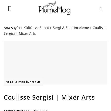
Skip
to
content
Ana sayfa
»
Kültür ve Sanat
»
Sergi & Eser İnceleme
»
Coulisse
Sergisi | Mixer Arts
SERGI & ESER İNCELEME
Coulisse Sergisi | Mixer Arts
1 ŞUBAT 2022
|
M. EMIR DERECI