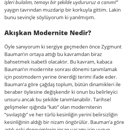
işleri bulalım, temayı bir şekilde uydururuz a canım!”
yaygın tavrından muzdarip bir korkuyla gittim. Lakin
bunu sevinçle söylüyorum ki yanılmışım.
Akışkan Modernite Nedir?
Öyle sanıyorum ki sergiye geçmeden önce Zygmunt
Bauman’ın ortaya attığı bu kavramdan biraz
bahsetmek isabetli olacaktır. Bu kavram, kabaca
Bauman’ın modernite sonrası dönemi tanımlamak
için postmodern yerine önerdiği terimi ifade eder.
Bauman’a göre çağdaş toplum, bütün dinamikleri ile
beraber öylesine değişkendir ki onun bu belirleyici
unsuru ancak bu şekilde tanımlanabilir. Tarihsel
gelişmeler ışığında “katı” olan modernitenin
“sıvılaştığı” ve her türlü kesinliğin yerini belirsizliğin
kesinliğinin aldığı bir nizam öngörülür. Bauman’a göre
artık eski deneyimlerin insan yaşamı için uygun