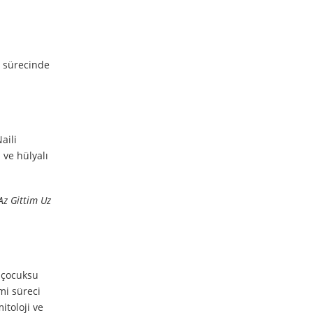
i sürecinde
aili
ve hülyalı
Az Gittim Uz
e çocuksu
mi süreci
itoloji ve