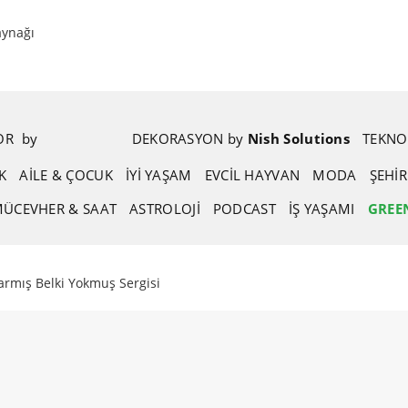
aynağı
POR
.
by
.
DEKORASYON
.
by
.
Nish Solutions
TEKNO
K
AİLE & ÇOCUK
İYİ YAŞAM
EVCIL HAYVAN
MODA
ŞEHI
ÜCEVHER & SAAT
ASTROLOJI
PODCAST
İŞ YAŞAMI
GREE
Varmış Belki Yokmuş Sergisi