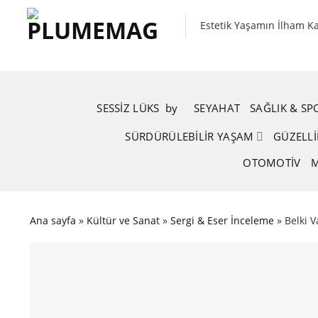
Skip
to
Estetik Yaşamın İlham K
content
SESSIZ LÜKS
.
by
.
SEYAHAT
SAĞLIK & S
SÜRDÜRÜLEBILIR YAŞAM
GÜZELLI
OTOMOTIV
M
Ana sayfa
»
Kültür ve Sanat
»
Sergi & Eser İnceleme
»
Belki 