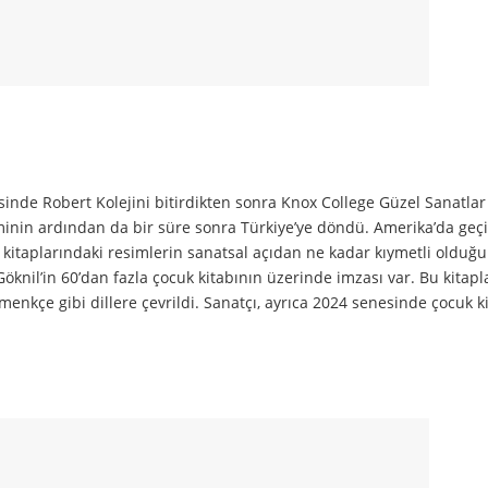
nde Robert Kolejini bitirdikten sonra Knox College Güzel Sanatlar
minin ardından da bir süre sonra Türkiye’ye döndü. Amerika’da geçi
k kitaplarındaki resimlerin sanatsal açıdan ne kadar kıymetli olduğu
Göknil’in 60’dan fazla çocuk kitabının üzerinde imzası var. Bu kitap
menkçe gibi dillere çevrildi. Sanatçı, ayrıca 2024 senesinde çocuk k