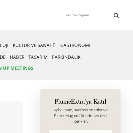
LOJI
KÜLTÜR VE SANAT
GASTRONOMI
RDE
HABER
TASARIM
FARKINDALIK
N UP MEETINGS
PlumeExtra'ya Katıl
Aylık ilham, seçilmiş öneriler ve
PlumeMag editörlerinden özel
içerikler.