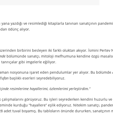
 yana yazdığı ve resimlediği kitaplarla tanınan sanatçının pandem
ından ödünç alıyor.
üzerinden birbirini besleyen iki farklı oluktan akıyor. İsmini Pertev N
inde
bölümünde sanatçı, mitoloji mefhumuna kendine özgü masalsı 
 tanrıçalar gibi imgelerle eğiliyor.
da zaman nosyonuna işaret eden pendulumlar yer alıyor. Bu bölümde
Tufan
başlıklı eserleri seyredebiliyoruz.
çinde resimlerime hayallerimi, özlemlerimi yerleştirdim.”
 çalışmalarını görüyoruz. Bu işleri seyrederken kendini huzurlu v
inde kurduğu “hayallere” eşlik ediyoruz. Nitekim sanatçı, pande
8 adet tuval boyamış. Bu tabloların önünde dururken, sanatçının m