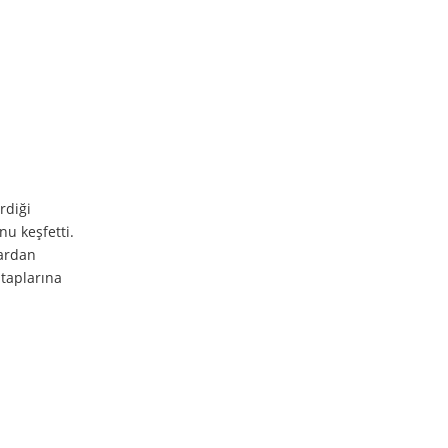
rdiği
nu keşfetti.
lardan
itaplarına