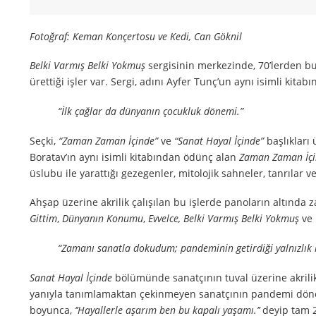
Fotoğraf: Keman Konçertosu ve Kedi, Can Göknil
Belki Varmış Belki Yokmuş
sergisinin merkezinde, 70’lerden bu
ürettiği işler var. Sergi, adını Ayfer Tunç’un aynı isimli kitab
“İlk çağlar da dünyanın çocukluk dönemi.”
Seçki,
“Zaman Zaman İçinde”
ve
“Sanat Hayal İçinde”
başlıkları 
Boratav’ın aynı isimli kitabından ödünç alan
Zaman Zaman İç
üslubu ile yarattığı gezegenler, mitolojik sahneler, tanrılar ve
Ahşap üzerine akrilik çalışılan bu işlerde panoların altın
Gittim
,
Dünyanın Konumu
,
Evvelce, Belki Varmış Belki Yokmuş
ve
“Zamanı sanatla dokudum; pandeminin getirdiği yalnızlık i
Sanat Hayal İçinde
bölümünde sanatçının tuval üzerine akrilik
yanıyla tanımlamaktan çekinmeyen sanatçının pandemi dönem
boyunca,
‘’Hayallerle aşarım ben bu kapalı yaşamı.’’
deyip tam 2