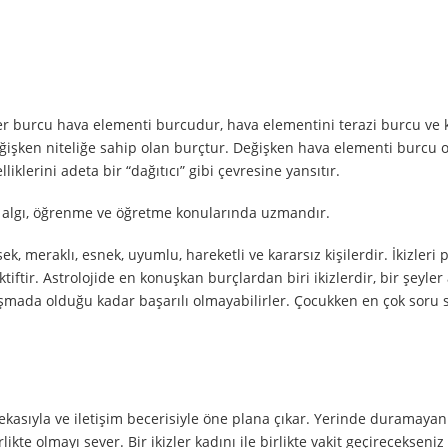
zler burcu hava elementi burcudur, hava elementini terazi burcu ve
değişken niteliğe sahip olan burçtur. Değişken hava elementi burcu 
iklerini adeta bir “dağıtıcı” gibi çevresine yansıtır.
, algı, öğrenme ve öğretme konularında uzmandır.
ksek, meraklı, esnek, uyumlu, hareketli ve kararsız kişilerdir. İkizleri
tiftir. Astrolojide en konuşkan burçlardan biri ikizlerdir, bir şeyle
uşmada olduğu kadar başarılı olmayabilirler. Çocukken en çok soru 
ekasıyla ve iletişim becerisiyle öne plana çıkar. Yerinde duramayan 
kte olmayı sever. Bir ikizler kadını ile birlikte vakit geçirecekseni