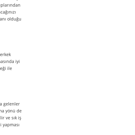
ruplarından
acağınızı
sanı olduğu
 erkek
masında iyi
eği ile
la gelenler
ulma yönü de
ir ve sık iş
şi yapması