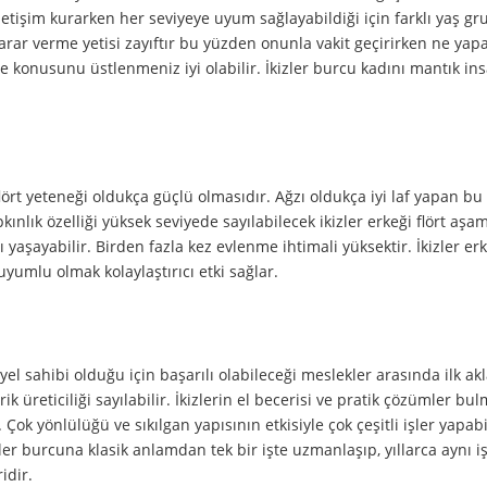
İletişim kurarken her seviyeye uyum sağlayabildiği için farklı yaş g
 karar verme yetisi zayıftır bu yüzden onunla vakit geçirirken ne yap
onusunu üstlenmeniz iyi olabilir. İkizler burcu kadını mantık in
 flört yeteneği oldukça güçlü olmasıdır. Ağzı oldukça iyi laf yapan bu
ınlık özelliği yüksek seviyede sayılabilecek ikizler erkeği flört aşa
 yaşayabilir. Birden fazla kez evlenme ihtimali yüksektir. İkizler erk
uyumlu olmak kolaylaştırıcı etki sağlar.
el sahibi olduğu için başarılı olabileceği meslekler arasında ilk ak
ik üreticiliği sayılabilir. İkizlerin el becerisi ve pratik çözümler b
 Çok yönlülüğü ve sıkılgan yapısının etkisiyle çok çeşitli işler yapabil
zler burcuna klasik anlamdan tek bir işte uzmanlaşıp, yıllarca aynı i
idir.