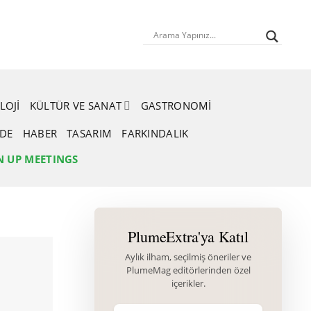
LOJI
KÜLTÜR VE SANAT
GASTRONOMI
RDE
HABER
TASARIM
FARKINDALIK
N UP MEETINGS
PlumeExtra'ya Katıl
Aylık ilham, seçilmiş öneriler ve
PlumeMag editörlerinden özel
içerikler.