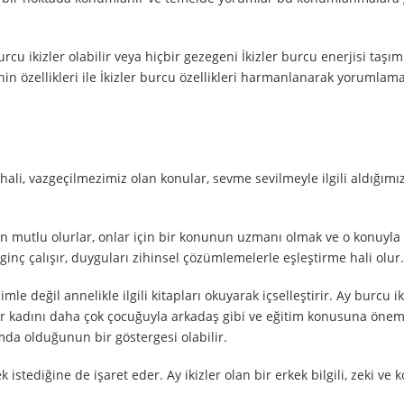
rcu ikizler olabilir veya hiçbir gezegeni İkizler burcu enerjisi taşım
nin özellikleri ile İkizler burcu özellikleri harmanlanarak yorumlam
k hali, vazgeçilmezimiz olan konular, sevme sevilmeyle ilgili aldığım
n mutlu olurlar, onlar için bir konunun uzmanı olmak ve o konuyla i
ilginç çalışır, duyguları zihinsel çözümlemelerle eşleştirme hali olur.
mle değil annelikle ilgili kitapları okuyarak içselleştirir. Ay burcu ik
zler kadını daha çok çocuğuyla arkadaş gibi ve eğitim konusuna önem
rmda olduğunun bir göstergesi olabilir.
istediğine de işaret eder. Ay ikizler olan bir erkek bilgili, zeki ve