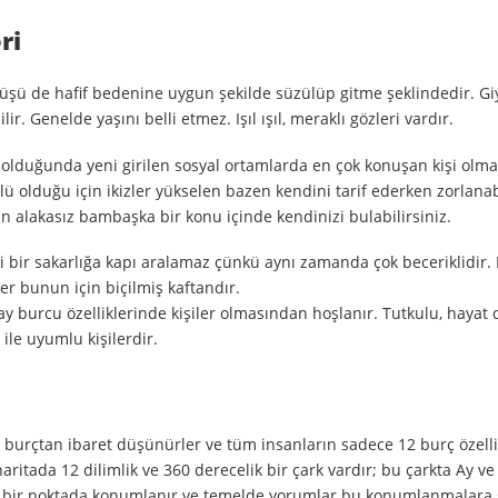
ri
rüyüşü de hafif bedenine uygun şekilde süzülüp gitme şeklindedir. Gi
. Genelde yaşını belli etmez. Işıl ışıl, meraklı gözleri vardır.
r olduğunda yeni girilen sosyal ortamlarda en çok konuşan kişi olma
olduğu için ikizler yükselen bazen kendini tarif ederken zorlanabil
lakasız bambaşka bir konu içinde kendinizi bulabilirsiniz.
i bir sakarlığa kapı aralamaz çünkü aynı zamanda çok beceriklidir. 
ler bunun için biçilmiş kaftandır.
ay burcu özelliklerinde kişiler olmasından hoşlanır. Tutkulu, hayat 
 ile uyumlu kişilerdir.
12 burçtan ibaret düşünürler ve tüm insanların sadece 12 burç özell
 haritada 12 dilimlik ve 360 derecelik bir çark vardır; bu çarkta Ay v
ik bir noktada konumlanır ve temelde yorumlar bu konumlanmalara 