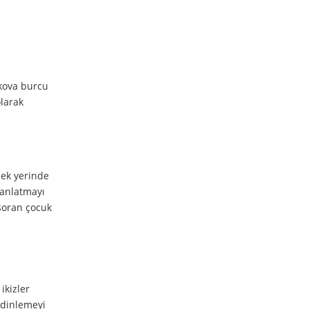
 kova burcu
olarak
 pek yerinde
r anlatmayı
soran çocuk
ikizler
z dinlemeyi