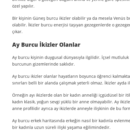
özel yapılır.
Bir kişinin Güneş burcu ikizler olabilir ya da mesela Venüs bu
olabilir. İkizler burcu enerjisi taşıyan gezegenlerde o gezege
çıkar.
Ay Burcu İkizler Olanlar
Ay burcu kişinin duygusal dünyasıyla ilgilidir. İçsel mutlulu
burcunun gizemlerinde saklıdır.
Ay burcu ikizler olanlar hayatların boyunca öğrenci kalmakta
sınırları belli bir alanda çalışmak yeterli olmaz. İkizler ayda 
Örneğin ayı ikizlerde olan bir kadın anneliği içgüdüsel bir itili
kadın klasik, yoğun sevgi yüklü bir anne olmayabilir. Ay iki
anne profilidir ayrıca ay ikizlerde anneyle ilişkinin de bu fo
Ay burcu erkek haritasında erkeğin nasıl bir kadınla evlenmek 
bir kadınla uzun süreli ilişki yaşama eğilimindedir.