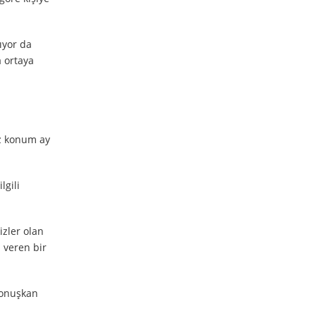
ıyor da
a ortaya
ız konum ay
lgili
izler olan
 veren bir
 konuşkan