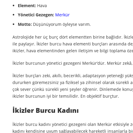
Element:
Hava
Yönetici Gezegen:
Merkür
Motto:
Düşünüyorum öyleyse varım.
Astrolojide her üç burç dört elementten birine bağlıdır. İki
ile paylaşır. İkizler burcu hava elementi burçları arasında 
ikizler, hava elementinden gelen iletişim ve bilgi toplama özell
İkizler burcunun yönetici gezegeni Merkür’dür. Merkür zekâ
İkizler burçları zeki, akıllı, becerikli, adaptasyon yeteneği yü
dururken göremezsiniz ya fiziksel ya zihinsel olarak sürekli ak
çok sever çünkü sürekli yeni şeyler öğrenir. Dinlemede kon
ikizler burcunun iyi bir temsilidir. En objektif burçtur.
İkizler Burcu Kadını
İkizler burcu kadını yönetici gezegeni olan Merkür etkisiyle z
kadını kendisine uyum sağlayabilecek hareketli insanlarla birli