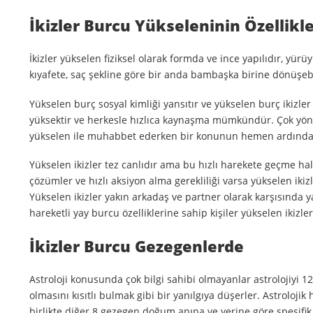
İkizler Burcu Yükseleninin Özellikle
İkizler yükselen fiziksel olarak formda ve ince yapılıdır, yü
kıyafete, saç şekline göre bir anda bambaşka birine dönüşebilir
Yükselen burç sosyal kimliği yansıtır ve yükselen burç ikizle
yüksektir ve herkesle hızlıca kaynaşma mümkündür. Çok yönlü 
yükselen ile muhabbet ederken bir konunun hemen ardından a
Yükselen ikizler tez canlıdır ama bu hızlı harekete geçme hal
çözümler ve hızlı aksiyon alma gerekliliği varsa yükselen ikiz
Yükselen ikizler yakın arkadaş ve partner olarak karşısında y
hareketli yay burcu özelliklerine sahip kişiler yükselen ikizler
İkizler Burcu Gezegenlerde
Astroloji konusunda çok bilgi sahibi olmayanlar astrolojiyi 
olmasını kısıtlı bulmak gibi bir yanılgıya düşerler. Astrolojik
birlikte diğer 8 gezegen doğum anına ve yerine göre spesif