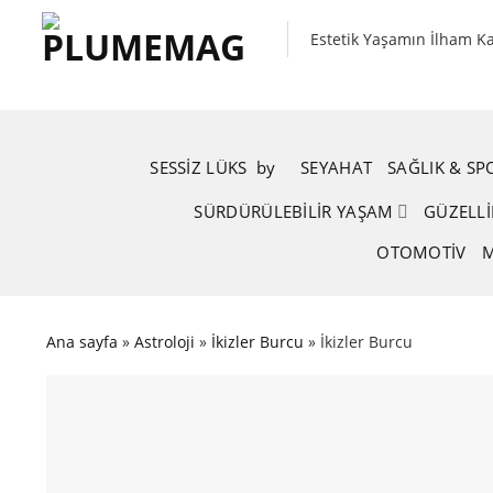
Skip
to
Estetik Yaşamın İlham K
content
SESSIZ LÜKS
.
by
.
SEYAHAT
SAĞLIK & S
SÜRDÜRÜLEBILIR YAŞAM
GÜZELLI
OTOMOTIV
M
Ana sayfa
»
Astroloji
»
İkizler Burcu
»
İkizler Burcu