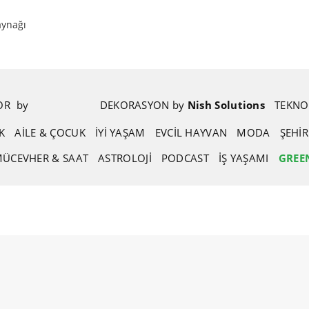
aynağı
POR
.
by
.
DEKORASYON
.
by
.
Nish Solutions
TEKNO
K
AİLE & ÇOCUK
İYİ YAŞAM
EVCIL HAYVAN
MODA
ŞEHI
ÜCEVHER & SAAT
ASTROLOJI
PODCAST
İŞ YAŞAMI
GREE