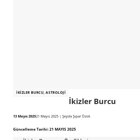
İKIZLER BURCU
,
ASTROLOJI
İkizler Burcu
13 Mayıs 2025
21 Mayıs 2025
|
Şeyda Şıpar Özok
Güncelleme Tarihi:
21 MAYIS 2025