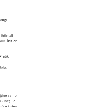
ydiği
 ihtimali
ir. İkizler
Pratik
dolu,
iğine sahip
e Güneş ile
göre kişiye