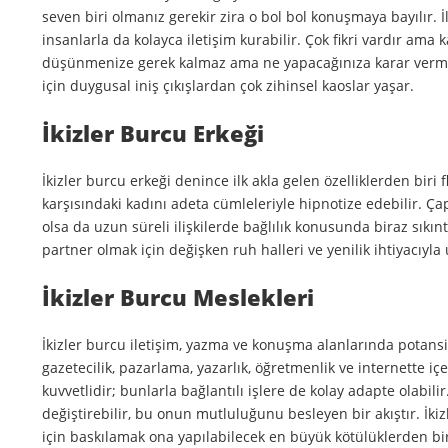
seven biri olmanız gerekir zira o bol bol konuşmaya bayılır. 
insanlarla da kolayca iletişim kurabilir. Çok fikri vardır ama
düşünmenize gerek kalmaz ama ne yapacağınıza karar verme k
için duygusal iniş çıkışlardan çok zihinsel kaoslar yaşar.
İkizler Burcu Erkeği
İkizler burcu erkeği denince ilk akla gelen özelliklerden biri
karşısındaki kadını adeta cümleleriyle hipnotize edebilir. Çapk
olsa da uzun süreli ilişkilerde bağlılık konusunda biraz sıkıntı
partner olmak için değişken ruh halleri ve yenilik ihtiyacıyla 
İkizler Burcu Meslekleri
İkizler burcu iletişim, yazma ve konuşma alanlarında potansiy
gazetecilik, pazarlama, yazarlık, öğretmenlik ve internette içer
kuvvetlidir; bunlarla bağlantılı işlere de kolay adapte olabilir.
değiştirebilir, bu onun mutluluğunu besleyen bir akıştır. İki
için baskılamak ona yapılabilecek en büyük kötülüklerden bir