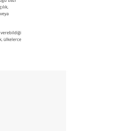
duğu bazı
ılık,
 veya
 verebildiği
k, ülkelerce