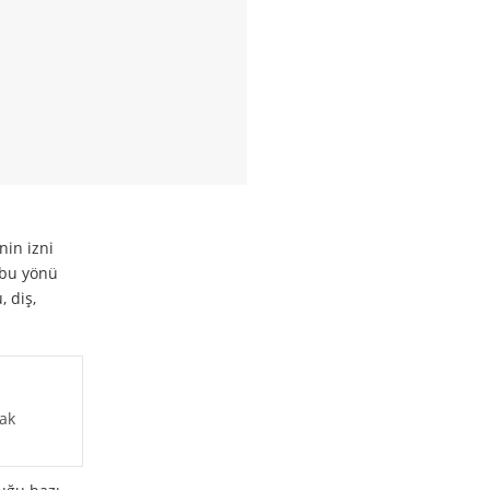
nin izni
 bu yönü
, diş,
rak