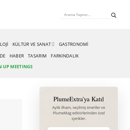
LOJI
KÜLTÜR VE SANAT
GASTRONOMI
RDE
HABER
TASARIM
FARKINDALIK
N UP MEETINGS
PlumeExtra'ya Katıl
Aylık ilham, seçilmiş öneriler ve
PlumeMag editörlerinden özel
içerikler.