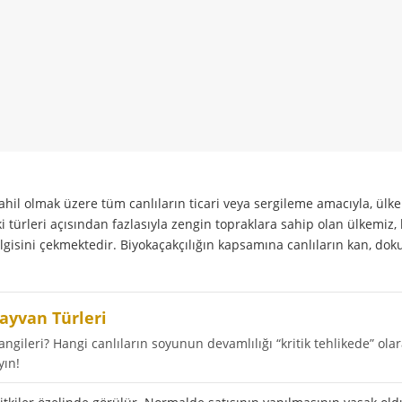
 dahil olmak üzere tüm canlıların ticari veya sergileme amacıyla, ülke
i türleri açısından fazlasıyla zengin topraklara sahip olan ülkemiz,
lgisini çekmektedir. Biyokaçakçılığın kapsamına canlıların kan, doku
ayvan Türleri
gileri? Hangi canlıların soyunun devamlılığı “kritik tehlikede” ola
yın!