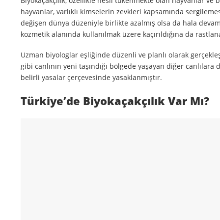
Biyokaçakçılık, özellikle nesli tükenmekte olan hayvanlar ve 
hayvanlar, varlıklı kimselerin zevkleri kapsamında sergilemesi 
değişen dünya düzeniyle birlikte azalmış olsa da hala devam 
kozmetik alanında kullanılmak üzere kaçırıldığına da rastlana
Uzman biyologlar eşliğinde düzenli ve planlı olarak gerçekleş
gibi canlının yeni taşındığı bölgede yaşayan diğer canlılara 
belirli yasalar çerçevesinde yasaklanmıştır.
Türkiye’de Biyokaçakçılık Var Mı?