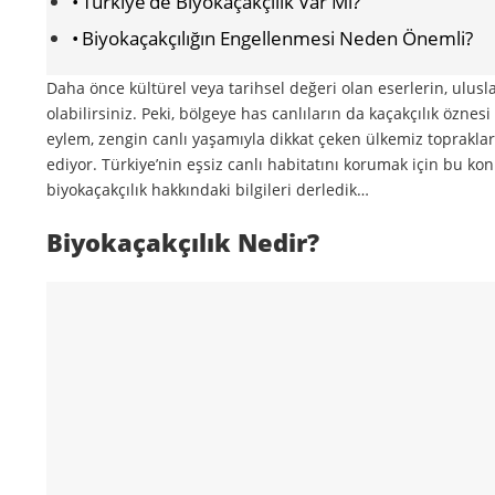
Türkiye’de Biyokaçakçılık Var Mı?
Biyokaçakçılığın Engellenmesi Neden Önemli?
Daha önce kültürel veya tarihsel değeri olan eserlerin, ulusl
olabilirsiniz. Peki, bölgeye has canlıların da kaçakçılık özne
eylem, zengin canlı yaşamıyla dikkat çeken ülkemiz toprakları
ediyor. Türkiye’nin eşsiz canlı habitatını korumak için bu k
biyokaçakçılık hakkındaki bilgileri derledik…
Biyokaçakçılık Nedir?