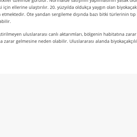
bitkiler özelinde görülür. Normalde satışının yapılmasının yasak ol
için ellerine ulaştırılır. 20. yüzyılda oldukça yaygın olan biyokaçakç
etmektedir. Öte yandan sergileme dışında bazı bitki türlerinin tıp
bilir.
tirilmeyen uluslararası canlı aktarımları, bölgenin habitatına zarar
da zarar gelmesine neden olabilir. Uluslararası alanda biyokaçakçılı