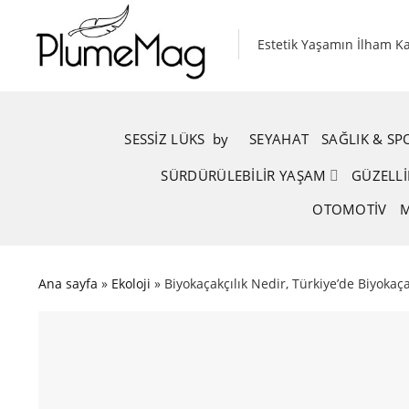
Skip
to
Estetik Yaşamın İlham K
content
SESSIZ LÜKS
.
by
.
SEYAHAT
SAĞLIK & S
SÜRDÜRÜLEBILIR YAŞAM
GÜZELLI
OTOMOTIV
M
Ana sayfa
»
Ekoloji
»
Biyokaçakçılık Nedir, Türkiye’de Biyokaça