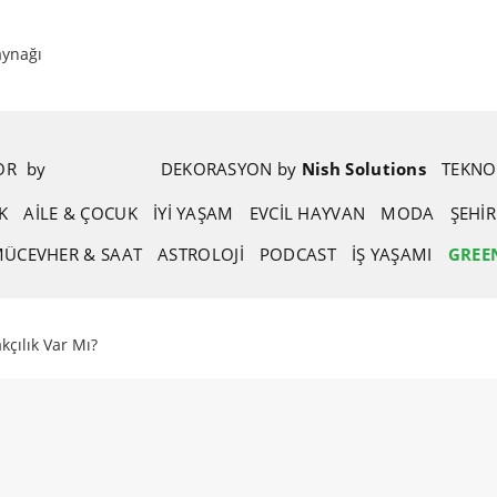
aynağı
POR
.
by
.
DEKORASYON
.
by
.
Nish Solutions
TEKNO
K
AİLE & ÇOCUK
İYİ YAŞAM
EVCIL HAYVAN
MODA
ŞEHI
ÜCEVHER & SAAT
ASTROLOJI
PODCAST
İŞ YAŞAMI
GREE
kçılık Var Mı?