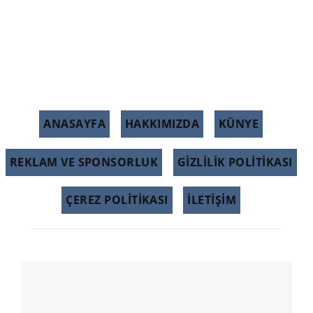
ANASAYFA
HAKKIMIZDA
KÜNYE
REKLAM VE SPONSORLUK
GIZLILIK POLITIKASI
ÇEREZ POLITIKASI
İLETİŞİM