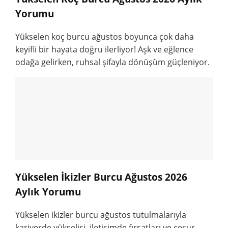
Yorumu
Yükselen koç burcu ağustos boyunca çok daha
keyifli bir hayata doğru ilerliyor! Aşk ve eğlence
odağa gelirken, ruhsal şifayla dönüşüm güçleniyor.
Yükselen İkizler Burcu Ağustos 2026
Aylık Yorumu
Yükselen ikizler burcu ağustos tutulmalarıyla
kariyerde yükselişi, iletişimde fırsatları ve cesur