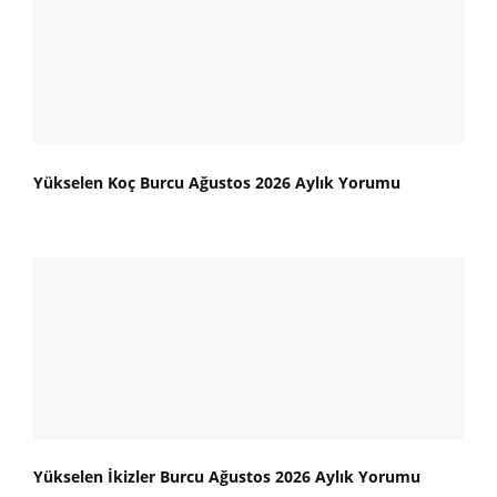
Yükselen Koç Burcu Ağustos 2026 Aylık Yorumu
Yükselen İkizler Burcu Ağustos 2026 Aylık Yorumu