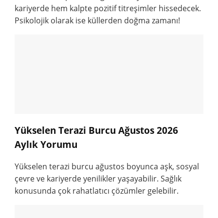
kariyerde hem kalpte pozitif titreşimler hissedecek.
Psikolojik olarak ise küllerden doğma zamanı!
Yükselen Terazi Burcu Ağustos 2026
Aylık Yorumu
Yükselen terazi burcu ağustos boyunca aşk, sosyal
çevre ve kariyerde yenilikler yaşayabilir. Sağlık
konusunda çok rahatlatıcı çözümler gelebilir.