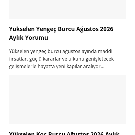
Yükselen Yengeç Burcu Ağustos 2026
Aylık Yorumu
Yükselen yengeç burcu ağustos ayında maddi
fırsatlar, güçlü kararlar ve ufkunu genişletecek
gelişmelerle hayatta yeni kapılar aralıyor…
Yükselen Koç Burcu Ağustos 2026 Aylık