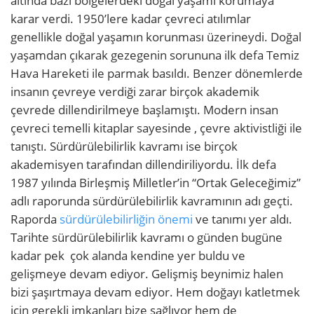
altında bazı bölgelerdeki doğal yaşamı korumaya
karar verdi. 1950’lere kadar çevreci atılımlar
genellikle doğal yaşamın korunması üzerineydi. Doğal
yaşamdan çıkarak gezegenin sorununa ilk defa Temiz
Hava Hareketi ile parmak basıldı. Benzer dönemlerde
insanın çevreye verdiği zarar birçok akademik
çevrede dillendirilmeye başlamıştı. Modern insan
çevreci temelli kitaplar sayesinde , çevre aktivistliği ile
tanıştı. Sürdürülebilirlik kavramı ise birçok
akademisyen tarafından dillendiriliyordu. İlk defa
1987 yılında Birleşmiş Milletler’in “Ortak Geleceğimiz”
adlı raporunda sürdürülebilirlik kavramının adı geçti.
Raporda
sürdürülebilirliğin önemi
ve tanımı yer aldı.
Tarihte sürdürülebilirlik kavramı o günden bugüne
kadar pek çok alanda kendine yer buldu ve
gelişmeye devam ediyor. Gelişmiş beynimiz halen
bizi şaşırtmaya devam ediyor. Hem doğayı katletmek
için gerekli imkanları bize sağlıyor hem de