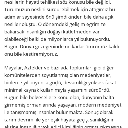
nesillerin hayati tehlikesi söz konusu bile değildi.
Türümüzün neslini sürdürebilmek için attığımız bu
adımlar sayesinde önü şimdikinden bile daha açık
nesiller oluştu. O dönemdeki gelişim eğrimize
bakarsak insanlığın doğayı katletmeden var
olabileceği belki de milyonlarca yıl bulunuyordu.
Bugün Dünya gezegeninde ne kadar ömrümüz kaldı
onu bile kestiremiyoruz.
Mayalar, Aztekler ve bazı ada toplumları gibi diğer
komünitelerden soyutlanmış olan medeniyetler,
binlerce yıl boyunca güçlü, devamlılığı yüksek fakat
minimal kaynak kullanımıyla yaşamını sürdürdü.
Bugün bile belgesellere konu olan, dünyanın balta
girmemiş ormanlarında yaşayan, modern medeniyet
ile tanışmamış insanlar bulunmakta. Sonuç olarak
tarım devrimi ile yerleşik hayata geçiş, sanıldığının
aksine insanlığın yok edici kimliğinin ortaya çıkmasına