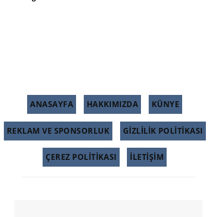
ANASAYFA
HAKKIMIZDA
KÜNYE
REKLAM VE SPONSORLUK
GIZLILIK POLITIKASI
ÇEREZ POLITIKASI
İLETİŞİM