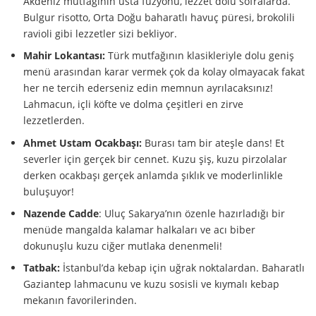
Akdeniz mutfağının usta füzyonu, lezzet dolu sofralarda.
Bulgur risotto, Orta Doğu baharatlı havuç püresi, brokolili
ravioli gibi lezzetler sizi bekliyor.
Mahir Lokantası:
Türk mutfağının klasikleriyle dolu geniş
menü arasından karar vermek çok da kolay olmayacak fakat
her ne tercih ederseniz edin memnun ayrılacaksınız!
Lahmacun, içli köfte ve dolma çeşitleri en zirve
lezzetlerden.
Ahmet Ustam Ocakbaşı:
Burası tam bir ateşle dans! Et
severler için gerçek bir cennet. Kuzu şiş, kuzu pirzolalar
derken ocakbaşı gerçek anlamda şıklık ve moderlinlikle
buluşuyor!
Nazende Cadde
: Uluç Sakarya’nın özenle hazırladığı bir
menüde mangalda kalamar halkaları ve acı biber
dokunuşlu kuzu ciğer mutlaka denenmeli!
Tatbak:
İstanbul’da kebap için uğrak noktalardan. Baharatlı
Gaziantep lahmacunu ve kuzu sosisli ve kıymalı kebap
mekanın favorilerinden.