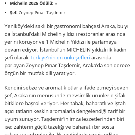
Michelin 2025 Ödülü:
⭐
Şef:
Zeynep Pınar Taşdemir
Yeniköy’deki saklı bir gastronomi bahçesi Araka, bu yıl
da İstanbul’daki Michelin yıldızlı restoranlar arasında
yerini koruyor ve 1 Michelin Yıldızı ile parlamaya
devam ediyor. İstanbul’un MICHELIN yıldızlı ilk kadın
şefi olarak
Türkiye’nin en ünlü şefleri
arasında
parlayan Zeynep Pınar Taşdemir, Araka’da son derece
özgün bir mutfak dili yaratıyor.
Kendini sebze ve aromatik otlarla ifade etmeyi seven
şef, Araka’nın menüsünde mevsimlik ürünlerle şifalı
bitkilere başrol veriyor. Her tabak, baharatlı ve iştah
açıcı tatların keskin aromalarla dengelendiği zarif bir
uyum sunuyor. Taşdemir’in imza lezzetlerinden biri
ise; zahterin güçlü tazeliği ve baharatlı bir sosta
salamura sebzeler ile ılık zeytinlerle servis edilen