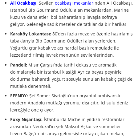
Ali Ocakbaşı
: Sevilen
ocakbaşı mekanları
ndan Ali Ocakbaşı,
İstanbul Bib Gourmand Ödülü alan mekanlardan. Marine
kuzu ve dana etleri bol baharatlanıp lavaşla sofraya
geliyor. Geleneğe sadık mezeler de tatlılar da bir harika!
Karaköy Lokantası:
80’den fazla meze ve özenle hazırlamış
tabaklarıyla Bib Gourmand Ödülleri alan yerlerden.
Yoğurtlu çıtır kabak ve acı hardal bazlı remoulade ile
lezzetlendirilmiş levrek menünün sevilenlerinden.
Pandeli:
Mısır Çarşısı’nda tarihi dokusu ve aromatik
dolmalarıyla bir İstanbul klasiği! Ayrıca beyaz peynirle
doldurma baharatlı yoğurt sosuyla sunulan kabak çiçeği de
mutlaka denenmeli.
EFENDY:
Şef Somer Sivrioğlu’nun oryantal ambiyanslı
modern Anadolu mutfağı yorumu; dışı çıtır, içi sulu deniz
levreğiyle öne çıkıyor.
Foxy Nişantaşı:
İstanbul’da Michelin yıldızlı restoranlar
arasından Neolokal’in şefi Maksut Aşkar ve sommelier
Levon Bağış’ın bir araya gelmesiyle ortaya çıkan mekan,