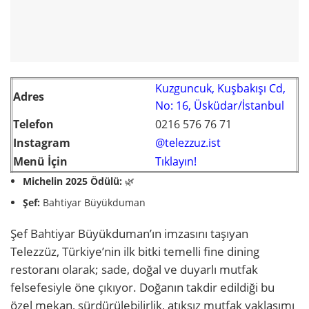
Kuzguncuk, Kuşbakışı Cd,
Adres
No: 16, Üsküdar/İstanbul
Telefon
0216 576 76 71
Instagram
@telezzuz.ist
Menü İçin
Tıklayın!
Michelin 2025 Ödülü:
🌿
Şef:
Bahtiyar Büyükduman
Şef Bahtiyar Büyükduman’ın imzasını taşıyan
Telezzüz, Türkiye’nin ilk bitki temelli fine dining
restoranı olarak; sade, doğal ve duyarlı mutfak
felsefesiyle öne çıkıyor. Doğanın takdir edildiği bu
özel mekan, sürdürülebilirlik, atıksız mutfak yaklaşımı