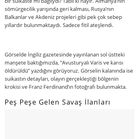
bir suikaste mi bağlıydı? Tabii ki hayır. Almanya’nın
sömürgecilik yarışında geri kalması, Rusya’nın
Balkanlar ve Akdeniz projeleri gibi pek çok sebep
yıllardır bulunmaktaydı. Sadece fitil ateşlendi.
Görselde İngiliz gazetesinde yayınlanan sol üstteki
manşete baktığımızda, “Avusturyalı Varis ve karısı
öldürüldü” yazdığını görüyoruz. Görselin kalanında ise
suikastın detayları, olayın gerçekleştiği bölgenin
krokisi ve Franz Ferdinand’ın fotoğrafı bulunmakta.
Peş Peşe Gelen Savaş İlanları