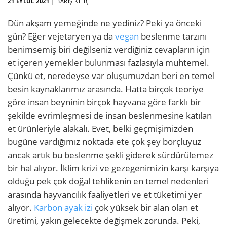
21 EYLÜL 2021
|
BARIŞ KILIÇ
Dün akşam yemeğinde ne yediniz? Peki ya önceki
gün? Eğer vejetaryen ya da
vegan
beslenme tarzını
benimsemiş biri değilseniz verdiğiniz cevapların için
et içeren yemekler bulunması fazlasıyla muhtemel.
Çünkü et, neredeyse var oluşumuzdan beri en temel
besin kaynaklarımız arasında. Hatta birçok teoriye
göre insan beyninin birçok hayvana göre farklı bir
şekilde evrimleşmesi de insan beslenmesine katılan
et ürünleriyle alakalı. Evet, belki geçmişimizden
bugüne vardığımız noktada ete çok şey borçluyuz
ancak artık bu beslenme şekli giderek sürdürülemez
bir hal alıyor. İklim krizi ve gezegenimizin karşı karşıya
olduğu pek çok doğal tehlikenin en temel nedenleri
arasında hayvancılık faaliyetleri ve et tüketimi yer
alıyor.
Karbon ayak izi
çok yüksek bir alan olan et
üretimi, yakın gelecekte değişmek zorunda. Peki,