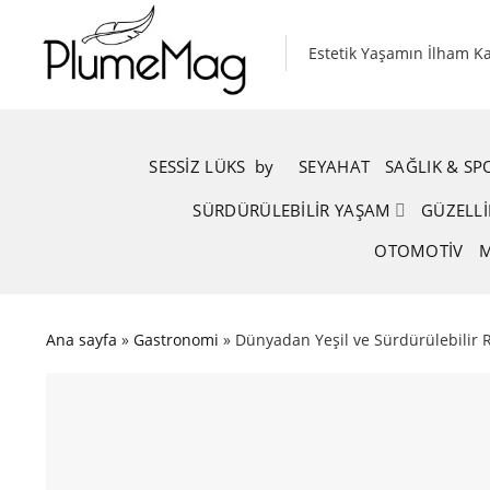
Skip
to
Estetik Yaşamın İlham K
content
SESSIZ LÜKS
.
by
.
SEYAHAT
SAĞLIK & S
SÜRDÜRÜLEBILIR YAŞAM
GÜZELLI
OTOMOTIV
M
Ana sayfa
»
Gastronomi
»
Dünyadan Yeşil ve Sürdürülebilir 