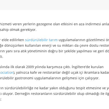
a hizmeti veren yerlerin gezegene olan etkisini en aza indirmesi an
 sahip olmak gerekiyor.
 elde edilirken
sürdürülebilir tarım
uygulamalarının gözetilmesi 
eğe dönüşürken kullanılan enerji ve su miktarı da çevre dostu rest
ın yanı sıra atık yönetiminin doğru bir şekilde yapılması ve geri
li.
lında ilk olarak 2009 yılında karşımıza çıktı. İngiltere’de kurulan
ociation
), yalnızca kafe ve restoranlar değil uçak içi ikramlara kada
rülebilir gastronomi uygulamalarının gelişmesi için çalışıyor.
ın sürdürülebilirliğe ne kadar yakın olduğunu tespit etmesine ve y
 oluyor. Derneğin restoranların sürdürülebilir olup olmadığı ile ilgi
;