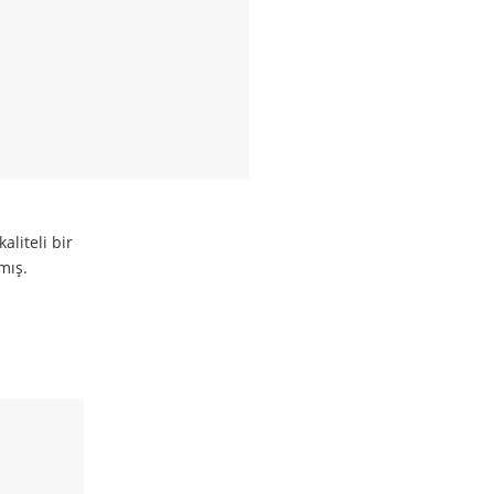
liteli bir
rmış.