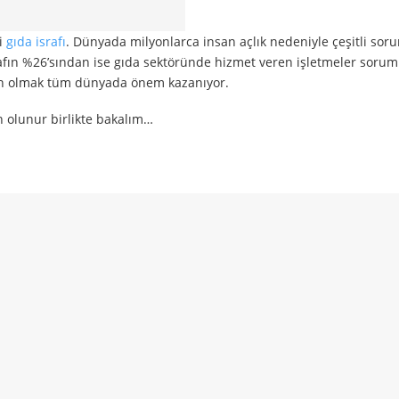
i
gıda israfı
. Dünyada milyonlarca insan açlık nedeniyle çeşitli soru
afın %26’sından ise gıda sektöründe hizmet veren işletmeler sorum
oran olmak tüm dünyada önem kazanıyor.
an olunur birlikte bakalım…