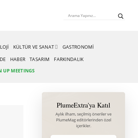
LOJI
KÜLTÜR VE SANAT
GASTRONOMI
RDE
HABER
TASARIM
FARKINDALIK
N UP MEETINGS
PlumeExtra'ya Katıl
Aylık ilham, seçilmiş öneriler ve
PlumeMag editörlerinden özel
içerikler.