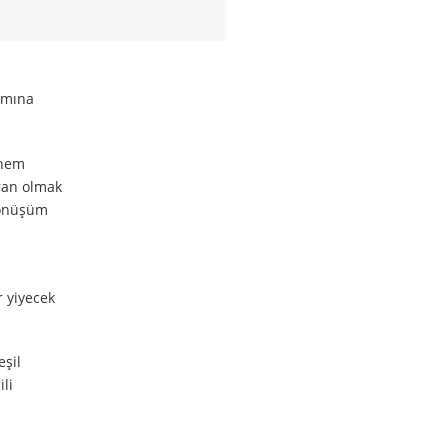
lamına
önem
oran olmak
 dönüşüm
r yiyecek
eşil
li