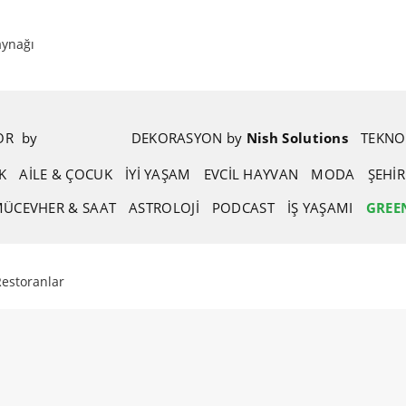
aynağı
POR
.
by
.
DEKORASYON
.
by
.
Nish Solutions
TEKNO
K
AİLE & ÇOCUK
İYİ YAŞAM
EVCIL HAYVAN
MODA
ŞEHI
ÜCEVHER & SAAT
ASTROLOJI
PODCAST
İŞ YAŞAMI
GREE
Restoranlar