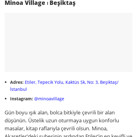
Minoa Village ⏐ Beşiktaş
Adres:
Etiler, Tepecik Yolu, Kaktüs Sk, No: 3, Beşiktaş/
İstanbul
Instagram:
@minoavillage
Gün boyu ışık alan, bolca bitkiyle çevrili bir alan
düşünün. Üstelik uzun oturmaya uygun konforlu
masalar, kitap raflarıyla çevrili olsun. Minoa,
Akaretler’deki şubesinin ardından Etiler’in en keyifli ve