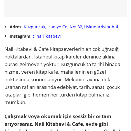
Adres:
Kuzguncuk, İcadiye Cd, No: 32, Üsküdar/İstanbul
Instagram:
@nail_kitabevi
Nail Kitabevi & Cafe kitapseverlerin en çok uğradığı
noktalardan. İstanbul kitap kafeler denince aklına
burası gelmeyen yoktur. Kuzguncuk’ta tarihi binada
hizmet veren kitap kafe, mahallenin en güzel
noktasında konumlanıyor. Mekanın tavana dek
uzanan rafları arasında edebiyat, tarih, sanat, çocuk
kitapları gibi hemen her türden kitap bulmanız
mümkün.
Çalışmak veya okumak için sessiz bir ortam
arıyorsanız, Nail Kitabevi & Cafe, evde gibi