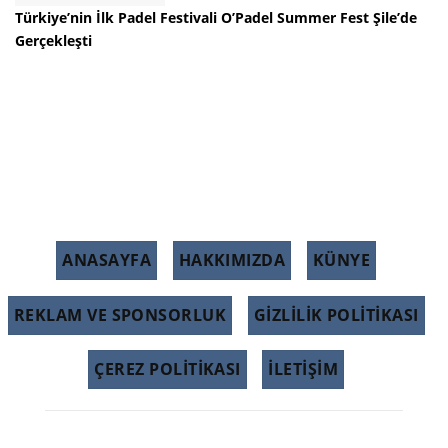
Türkiye’nin İlk Padel Festivali O’Padel Summer Fest Şile’de
Gerçekleşti
ANASAYFA
HAKKIMIZDA
KÜNYE
REKLAM VE SPONSORLUK
GIZLILIK POLITIKASI
ÇEREZ POLITIKASI
İLETİŞİM