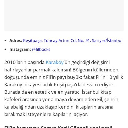
Adres:
Reşitpaşa, Tuncay Artun Cd, No: 91, Sarıyer/İstanbul
Instagram:
@filbooks
2010’ların başında
Karaköy
’ün geçirdiği değişimi
hatırlayanlar parmak kaldırsın! Bölgenin küllerinden
doğuşunda eminiz Fil’in payı büyük; fakat Fil’in 10 yıllık
Karaköy hikayesi artık Reşitpaşa’da devam ediyor.
Burada da en estetik ve en yaratıcı İstanbul kitap
kafeleri arasında yer almaya devam eden Fil, şehrin
kalabalığından uzaklaşıp kendini kitapların arasına
bırakmak isteyenlere kapılarını açıyor.
Fil’in kurucusu Cemre Yeşil Gönenli yeni nesil