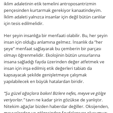
iklim adaletinin etik temelini antroposantrizmin
pençesinden kurtarmak gerekiyor kanaatindeyim.
İklim adaleti yalnızca insanlar için değil bütün canlılar
için tesis edilmelidir.
Her şeyin insanlığa bir menfaati olabilir. Bu, her şeyin
insan için olduğu anlamına gelmez. İnsanlık da ‘’her
şeye’’ menfaat sağlayarak bu çemberin bir parçası
olmayı öğrenmelidir. Ekolojinin bütün unsurlarına
insana sağladığı fayda üzerinden değer atfetmek ve
insan için inşa edilmiş etik değerleri tabiatı da
kapsayacak şekilde genişletmeye çalışmak
yapılabilecek en büyük hatalardan biridir.
“Şu güzel ağaçlara bakın! Bizlere nefes, meyve ve gölge
veriyorlar.”
tavrı ne kadar şirin gözükse de yanlıştır.
Nitekim ağaçlar bizden haberdar değiller. Oksijenden,
meyvelerden ve gölgesinden faydalanıyor oluşumuz;