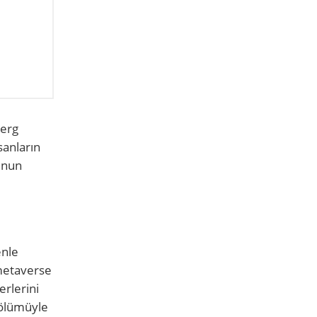
berg
sanların
runun
enle
 metaverse
erlerini
n ölümüyle