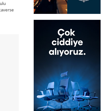
ulu
etaverse