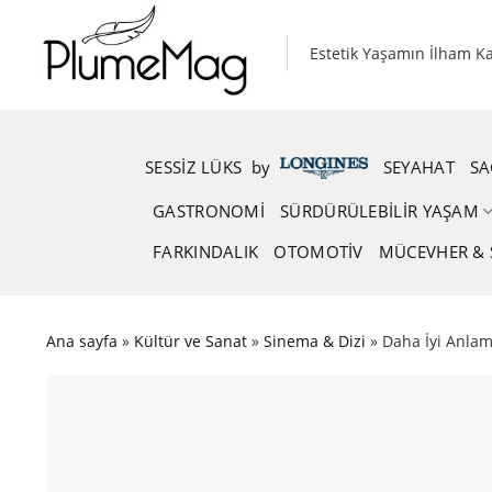
Skip
to
Estetik Yaşamın İlham K
content
SESSIZ LÜKS
.
by
.
SEYAHAT
SA
GASTRONOMI
SÜRDÜRÜLEBILIR YAŞAM
FARKINDALIK
OTOMOTIV
MÜCEVHER & 
Ana sayfa
»
Kültür ve Sanat
»
Sinema & Dizi
»
Daha İyi Anlama