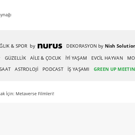
aynağı
ĞLIK & SPOR
.
by
.
DEKORASYON
.
by
.
Nish Solutio
GÜZELLIK
AİLE & ÇOCUK
İYİ YAŞAM
EVCIL HAYVAN
MO
SAAT
ASTROLOJI
PODCAST
İŞ YAŞAMI
GREEN UP MEETI
k İçin: Metaverse Filmleri!