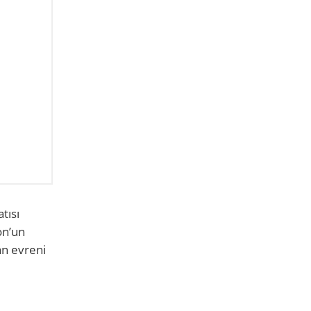
tısı
on’un
an evreni