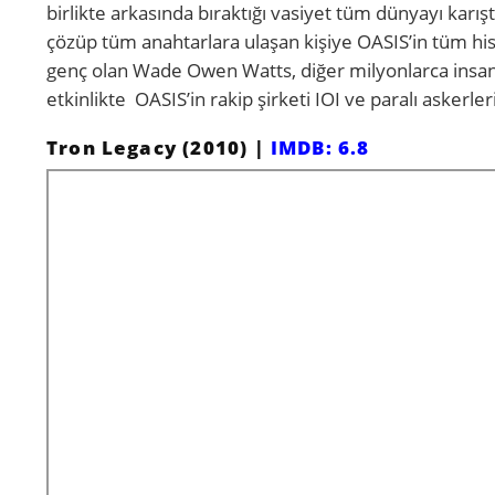
birlikte arkasında bıraktığı vasiyet tüm dünyayı karıştı
çözüp tüm anahtarlara ulaşan kişiye OASIS’in tüm his
genç olan Wade Owen Watts, diğer milyonlarca insan g
etkinlikte OASIS’in rakip şirketi IOI ve paralı asker
Tron Legacy (2010) |
IMDB: 6.8