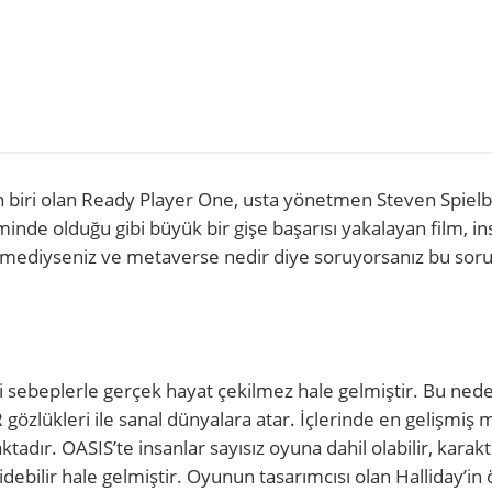
n biri olan Ready Player One, usta yönetmen Steven Spiel
minde olduğu gibi büyük bir gişe başarısı yakalayan film, in
 izlemediyseniz ve metaverse nedir diye soruyorsanız bu so
i sebeplerle gerçek hayat çekilmez hale gelmiştir. Bu ned
 gözlükleri ile sanal dünyalara atar. İçlerinde en gelişmiş
tadır. OASIS’te insanlar sayısız oyuna dahil olabilir, karakt
 gidebilir hale gelmiştir. Oyunun tasarımcısı olan Halliday’i