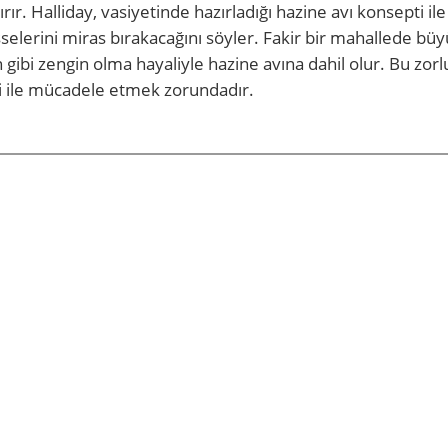
rır. Halliday, vasiyetinde hazırladığı hazine avı konsepti ile
selerini miras bırakacağını söyler. Fakir bir mahallede bü
ibi zengin olma hayaliyle hazine avına dahil olur. Bu zorl
leri ile mücadele etmek zorundadır.