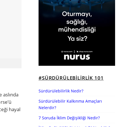
#SÜRDÜRÜLEBILIRLIK 101
Sürdürülebilirlik Nedir?
e aslında
Sürdürülebilir Kalkınma Amaçları
erse’ü
Nelerdir?
ceği hayal
7 Soruda İklim Değişikliği Nedir?