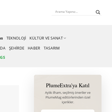
ns
TEKNOLOJI
KÜLTÜR VE SANAT
DA
ŞEHIRDE
HABER
TASARIM
NGS
PlumeExtra'ya Katıl
Aylık ilham, seçilmiş öneriler ve
PlumeMag editörlerinden özel
içerikler.