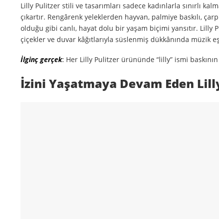
Lilly Pulitzer stili ve tasarımları sadece kadınlarla sınırlı kal
çıkartır. Rengârenk yeleklerden hayvan, palmiye baskılı, çarp
olduğu gibi canlı, hayat dolu bir yaşam biçimi yansıtır. Lilly 
çiçekler ve duvar kâğıtlarıyla süslenmiş dükkânında müzik eşl
İlginç gerçek
:
Her Lilly Pulitzer ürününde “lilly” ismi baskının 
İzini Yaşatmaya Devam Eden Lilly