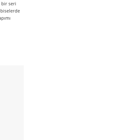
 bir seri
lbiselerde
yapımı