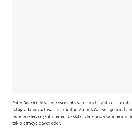
Palm Beach’teki yakın çevresinin yanı sıra Lilly’nin eski okul 
fotoğraflanınca, tasarımlar bütün Amerika’da ses getirir. İşl
bu elbiseler, coşkulu temalı baskılarıyla Florida sahillerini
takip etmeye davet eder.