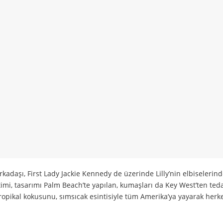
arkadaşı, First Lady Jackie Kennedy de üzerinde Lilly’nin elbiselerind
etimi, tasarımı Palm Beach’te yapılan, kumaşları da Key West’ten ted
n tropikal kokusunu, sımsıcak esintisiyle tüm Amerika’ya yayarak herk