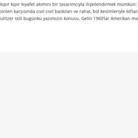
kıpır kıpır kıyafet akımını bir tasarımcıyla ilişkilendirmek mümkün: 
mbinleri karşısında cıvıl cıvıl baskıları ve rahat, bol kesimleriyle 60’lar
Pulitzer stili bugünkü yazımızın konusu. Gelin 1960’lar Amerikan m