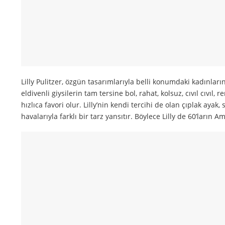
Lilly Pulitzer, özgün tasarımlarıyla belli konumdaki kadınların 
eldivenli giysilerin tam tersine bol, rahat, kolsuz, cıvıl cıvı
hızlıca favori olur. Lilly’nin kendi tercihi de olan çıplak a
havalarıyla farklı bir tarz yansıtır. Böylece Lilly de 60’ların