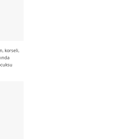
, korseli,
sında
çocuksu