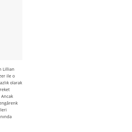
 Lillian
er ile o
azlık olarak
reket
. Ancak
 rengârenk
leri
kânında