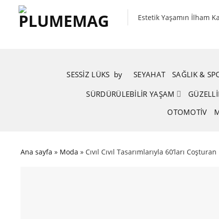
Skip
to
Estetik Yaşamın İlham K
content
SESSIZ LÜKS
.
by
.
SEYAHAT
SAĞLIK & S
SÜRDÜRÜLEBILIR YAŞAM
GÜZELLI
OTOMOTIV
M
Ana sayfa
»
Moda
»
Cıvıl Cıvıl Tasarımlarıyla 60’ları Coşturan L