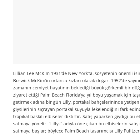
Lillian Lee McKim 1931’de New York’ta, sosyetenin önemli isi
Boswick McKim’in ortanca kızları olarak doğar. 1952’de yayınc
zamanın cemiyet hayatının beklediği büyük görkemli bir düğü
ziyaret ettiği Palm Beach Florida’ya yıl boyu yaşamak için ta
getirmek adına bir gün Lilly, portakal bahçelerininde yetişen
giysilerinin sıçrayan portakal suyuyla lekelendiğini fark edi
tropikal baskılı elbiseler diktirtir. Satış yaparken giydiği bu
satmaya yönelir. “Lillys” adıyla öne çıkan bu elbiselerin satış
satmaya başlar; böylece Palm Beach tasarımcısı Lilly Pulitz