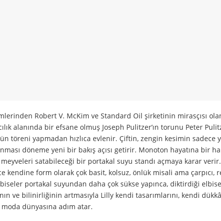
mlerinden Robert V. McKim ve Standard Oil şirketinin mirasçısı olan
ılık alanında bir efsane olmuş Joseph Pulitzer’ın torunu Peter Pulitz
n töreni yapmadan hızlıca evlenir. Çiftin, zengin kesimin sadece y
şınması döneme yeni bir bakış açısı getirir. Monoton hayatına bir ha
 meyveleri satabileceği bir portakal suyu standı açmaya karar verir
nce kendine form olarak çok basit, kolsuz, önlük misali ama çarpıcı,
 elbiseler portakal suyundan daha çok sükse yapınca, diktirdiği elbise
ının ve bilinirliğinin artmasıyla Lilly kendi tasarımlarını, kendi dük
er moda dünyasına adım atar.