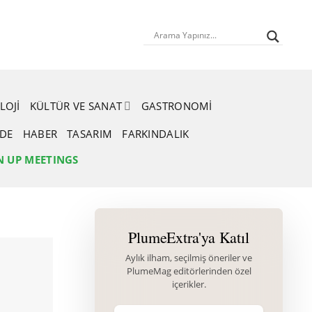
LOJI
KÜLTÜR VE SANAT
GASTRONOMI
RDE
HABER
TASARIM
FARKINDALIK
N UP MEETINGS
PlumeExtra'ya Katıl
Aylık ilham, seçilmiş öneriler ve
PlumeMag editörlerinden özel
içerikler.