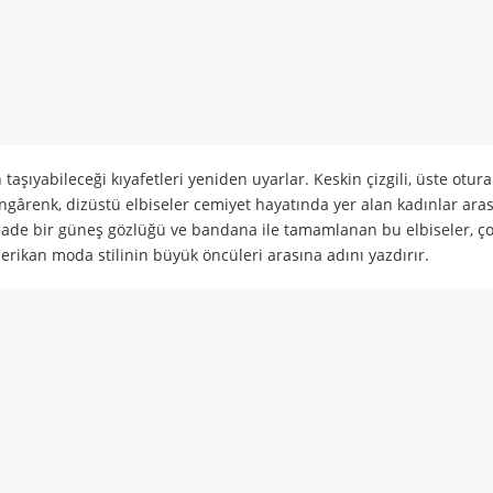
taşıyabileceği kıyafetleri yeniden uyarlar. Keskin çizgili, üste oturan
l, rengârenk, dizüstü elbiseler cemiyet hayatında yer alan kadınlar ara
yak, sade bir güneş gözlüğü ve bandana ile tamamlanan bu elbiseler, 
 Amerikan moda stilinin büyük öncüleri arasına adını yazdırır.