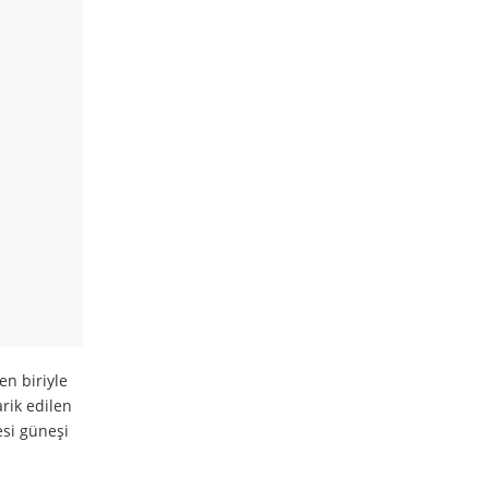
en biriyle
arik edilen
esi güneşi