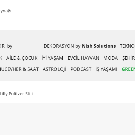
aynağı
POR
.
by
.
DEKORASYON
.
by
.
Nish Solutions
TEKNO
K
AİLE & ÇOCUK
İYİ YAŞAM
EVCIL HAYVAN
MODA
ŞEHI
ÜCEVHER & SAAT
ASTROLOJI
PODCAST
İŞ YAŞAMI
GREE
illy Pulitzer Stili