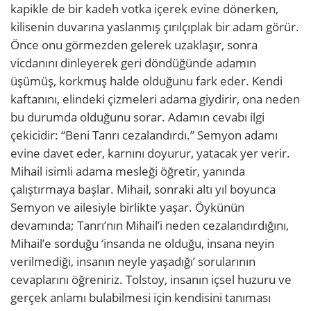
kapikle de bir kadeh votka içerek evine dönerken,
kilisenin duvarına yaslanmış çırılçıplak bir adam görür.
Önce onu görmezden gelerek uzaklaşır, sonra
vicdanını dinleyerek geri döndüğünde adamın
üşümüş, korkmuş halde olduğunu fark eder. Kendi
kaftanını, elindeki çizmeleri adama giydirir, ona neden
bu durumda olduğunu sorar. Adamın cevabı ilgi
çekicidir: “Beni Tanrı cezalandırdı.” Semyon adamı
evine davet eder, karnını doyurur, yatacak yer verir.
Mihail isimli adama mesleği öğretir, yanında
çalıştırmaya başlar. Mihail, sonraki altı yıl boyunca
Semyon ve ailesiyle birlikte yaşar. Öykünün
devamında; Tanrı’nın Mihail’i neden cezalandırdığını,
Mihail’e sorduğu ‘insanda ne olduğu, insana neyin
verilmediği, insanın neyle yaşadığı’ sorularının
cevaplarını öğreniriz. Tolstoy, insanın içsel huzuru ve
gerçek anlamı bulabilmesi için kendisini tanıması