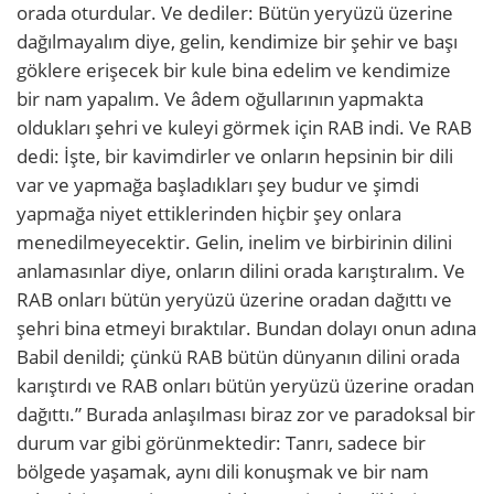
orada oturdular. Ve dediler: Bütün yeryüzü üzerine
dağılmayalım diye, gelin, kendimize bir şehir ve başı
göklere erişecek bir kule bina edelim ve kendimize
bir nam yapalım. Ve âdem oğullarının yapmakta
oldukları şehri ve kuleyi görmek için RAB indi. Ve RAB
dedi: İşte, bir kavimdirler ve onların hepsinin bir dili
var ve yapmağa başladıkları şey budur ve şimdi
yapmağa niyet ettiklerinden hiçbir şey onlara
menedilmeyecektir. Gelin, inelim ve birbirinin dilini
anlamasınlar diye, onların dilini orada karıştıralım. Ve
RAB onları bütün yeryüzü üzerine oradan dağıttı ve
şehri bina etmeyi bıraktılar. Bundan dolayı onun adına
Babil denildi; çünkü RAB bütün dünyanın dilini orada
karıştırdı ve RAB onları bütün yeryüzü üzerine oradan
dağıttı.” Burada anlaşılması biraz zor ve paradoksal bir
durum var gibi görünmektedir: Tanrı, sadece bir
bölgede yaşamak, aynı dili konuşmak ve bir nam