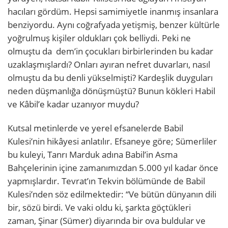
hacıları gördüm. Hepsi samimiyetle inanmış insanlara
benziyordu. Aynı coğrafyada yetişmiş, benzer kültürle
yoğrulmuş kişiler oldukları çok belliydi. Peki ne
olmuştu da dem’in çocukları birbirlerinden bu kadar
uzaklaşmışlardı? Onları ayıran nefret duvarları, nasıl
olmuştu da bu denli yükselmişti? Kardeşlik duyguları
neden düşmanlığa dönüşmüştü? Bunun kökleri Habil
ve Kâbil’e kadar uzanıyor muydu?
Kutsal metinlerde ve yerel efsanelerde Babil
Kulesi’nin hikâyesi anlatılır. Efsaneye göre; Sümerliler
bu kuleyi, Tanrı Marduk adına Babil’in Asma
Bahçelerinin içine zamanımızdan 5.000 yıl kadar önce
yapmışlardır. Tevrat’ın Tekvin bölümünde de Babil
Kulesi’nden söz edilmektedir: “Ve bütün dünyanın dili
bir, sözü birdi. Ve vaki oldu ki, şarkta göçtükleri
zaman, Şinar (Sümer) diyarında bir ova buldular ve