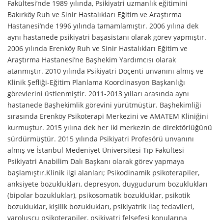
Fakültesi’nde 1989 yılında, Psikiyatri uzmanlık eğitimini
Bakırköy Ruh ve Sinir Hastalıkları Eğitim ve Araştırma
Hastanesi’nde 1996 yılında tamamlamıştır. 2006 yılına dek
aynı hastanede psikiyatri başasistanı olarak görev yapmıştır.
2006 yılında Erenköy Ruh ve Sinir Hastalıkları Eğitim ve
Araştırma Hastanesi’ne Başhekim Yardımcısı olarak
atanmıştır. 2010 yılında Psikiyatri Doçenti unvanını almış ve
Klinik Şefliği-Eğitim Planlama Koordinasyon Başkanlığı
görevlerini üstlenmiştir. 2011-2013 yılları arasında aynı
hastanede Başhekimlik görevini yürütmüştür. Başhekimliği
sırasında Erenköy Psikoterapi Merkezini ve AMATEM Kliniğini
kurmuştur. 2015 yılına dek her iki merkezin de direktörlüğünü
sürdürmüştür. 2015 yılında Psikiyatri Profesörü unvanını
almış ve İstanbul Medeniyet Üniversitesi Tıp Fakültesi
Psikiyatri Anabilim Dalı Başkanı olarak görev yapmaya
başlamıştır.Klinik ilgi alanları; Psikodinamik psikoterapiler,
anksiyete bozuklukları, depresyon, duygudurum bozuklukları
(bipolar bozukluklar), psikosomatik bozukluklar, psikotik
bozukluklar, kişilik bozuklukları, psikiyatrik ilaç tedavileri,
varoluşçu psikoterapiler, psikiyatri felsefesi konularına