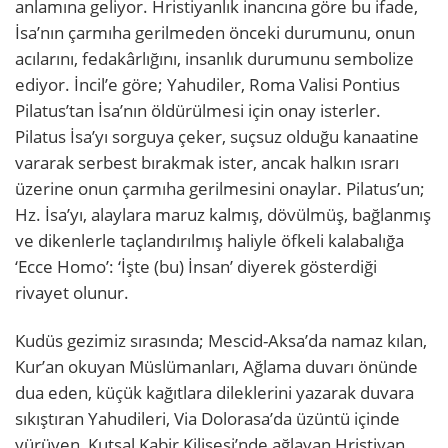
anlamına geliyor. Hristiyanlık inancına göre bu ifade,
İsa’nın çarmıha gerilmeden önceki durumunu, onun
acılarını, fedakârlığını, insanlık durumunu sembolize
ediyor. İncil’e göre; Yahudiler, Roma Valisi Pontius
Pilatus’tan İsa’nın öldürülmesi için onay isterler.
Pilatus İsa’yı sorguya çeker, suçsuz olduğu kanaatine
vararak serbest bırakmak ister, ancak halkın ısrarı
üzerine onun çarmıha gerilmesini onaylar. Pilatus’un;
Hz. İsa’yı, alaylara maruz kalmış, dövülmüş, bağlanmış
ve dikenlerle taçlandırılmış haliyle öfkeli kalabalığa
‘Ecce Homo’: ‘İşte (bu) İnsan’ diyerek gösterdiği
rivayet olunur.
Kudüs gezimiz sırasında; Mescid-Aksa’da namaz kılan,
Kur’an okuyan Müslümanları, Ağlama duvarı önünde
dua eden, küçük kağıtlara dileklerini yazarak duvara
sıkıştıran Yahudileri, Via Dolorasa’da üzüntü içinde
yürüyen, Kutsal Kabir Kilisesi’nde ağlayan Hristiyan