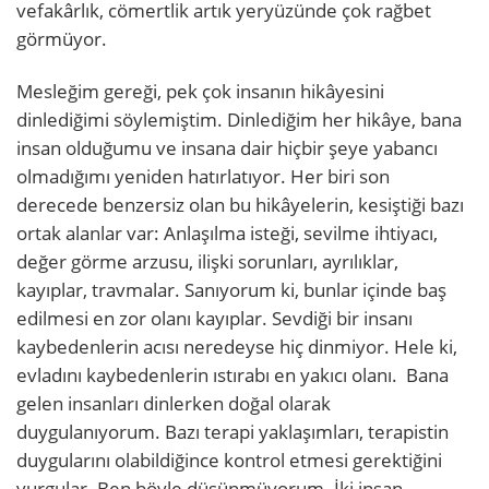
vefakârlık, cömertlik artık yeryüzünde çok rağbet
görmüyor.
Mesleğim gereği, pek çok insanın hikâyesini
dinlediğimi söylemiştim. Dinlediğim her hikâye, bana
insan olduğumu ve insana dair hiçbir şeye yabancı
olmadığımı yeniden hatırlatıyor. Her biri son
derecede benzersiz olan bu hikâyelerin, kesiştiği bazı
ortak alanlar var: Anlaşılma isteği, sevilme ihtiyacı,
değer görme arzusu, ilişki sorunları, ayrılıklar,
kayıplar, travmalar. Sanıyorum ki, bunlar içinde baş
edilmesi en zor olanı kayıplar. Sevdiği bir insanı
kaybedenlerin acısı neredeyse hiç dinmiyor. Hele ki,
evladını kaybedenlerin ıstırabı en yakıcı olanı. Bana
gelen insanları dinlerken doğal olarak
duygulanıyorum. Bazı terapi yaklaşımları, terapistin
duygularını olabildiğince kontrol etmesi gerektiğini
vurgular. Ben böyle düşünmüyorum. İki insan