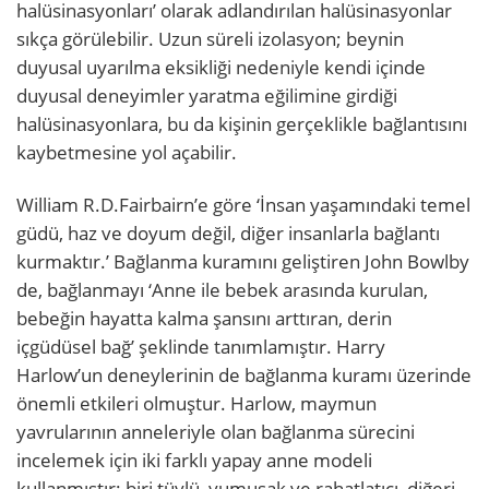
halüsinasyonları’ olarak adlandırılan halüsinasyonlar
sıkça görülebilir. Uzun süreli izolasyon; beynin
duyusal uyarılma eksikliği nedeniyle kendi içinde
duyusal deneyimler yaratma eğilimine girdiği
halüsinasyonlara, bu da kişinin gerçeklikle bağlantısını
kaybetmesine yol açabilir.
William R.D.Fairbairn’e göre ‘İnsan yaşamındaki temel
güdü, haz ve doyum değil, diğer insanlarla bağlantı
kurmaktır.’ Bağlanma kuramını geliştiren John Bowlby
de, bağlanmayı ‘Anne ile bebek arasında kurulan,
bebeğin hayatta kalma şansını arttıran, derin
içgüdüsel bağ’ şeklinde tanımlamıştır. Harry
Harlow’un deneylerinin de bağlanma kuramı üzerinde
önemli etkileri olmuştur. Harlow, maymun
yavrularının anneleriyle olan bağlanma sürecini
incelemek için iki farklı yapay anne modeli
kullanmıştır: biri tüylü, yumuşak ve rahatlatıcı, diğeri